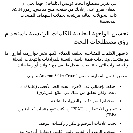
في تقرير مصطلح البحث (وليس الكلمات)، فهذا يعني أن
العملاء نقروا على إعلانك من صفحة منتج منافس. رموز ASIN
ذات التحويلات العالية مرشحة لحملات استهداف المنتجات
المخصصة.
ن الواجهة الخلفية للكلمات الرئيسية باستخدام
 مصطلحات البحث
ر الكلمات المفتاحية الخلفية للعملاء، لكنها تخبر خوارزمية أمازون ما
جك. وهي ذات قيمة خاصة بالنسبة للمرادفات والتهجئات البديلة
تصارات التي لا تتناسب بشكل طبيعي مع عنوانك أو رصاصاتك.
 الممارسات من Amazon Seller Central ما يلي:
احتفظ بإجمالي عدد الأحرف تحت الحد الأقصى (عادةً 250
بايت، ولكن تحقق من فئتك في البائع المركزي)
استخدام المترادفات والتغيرات الشائعة
تضمين الاختصارات (“BPA” إذا كنت تبيع منتجات “خالية من
BPA”)
تجنب علامات الترقيم والتكرار وكلمات التوقف
استخدم المفرد أو الجمع، وليس كليهما (تتعامل أمازون مع