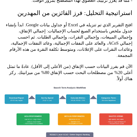
قد يعزز ترتيبك العضوي
لهذا المصطلح بمرور الوقت.
اتيجية التحليل: فرز الفائزين من المهدرين
افتح التقرير الذي تم تنزيله في Excel أو جداول بيانات Google. ابدأ بإنشاء
ملخص باستخدام الصيغ لحساب الإجماليات: إجمالي الإنفاق،
ي المبيعات، وإجمالي النقرات، وإجمالي الطلبات. ثم احسب
إجمالي ACoS، والعائد على النفقات الإجمالية، وعائد النفقات الإجمالية،
ت النقرات على الإعلانات، ومتوسط تكلفة النقرة من هذه الأرقام
عة.
م بفرز البيانات حسب الإنفاق (من الأعلى إلى الأقل). عادةً ما تمثل
أعلى 20% من مصطلحات البحث حسب الإنفاق 80% من ميزانيتك. ركز
لاً.