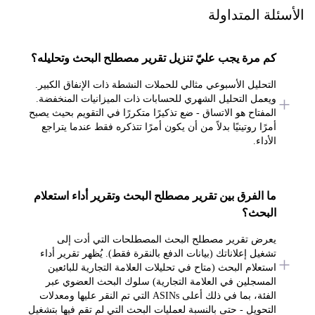
ئلة المتداولة
كم مرة يجب عليّ تنزيل تقرير مصطلح البحث وتحليله؟
التحليل الأسبوعي مثالي للحملات النشطة ذات الإنفاق الكبير.
ويعمل التحليل الشهري للحسابات ذات الميزانيات المنخفضة.
المفتاح هو الاتساق - ضع تذكيرًا متكررًا في التقويم بحيث يصبح
أمرًا روتينيًا بدلاً من أن يكون أمرًا تتذكره فقط عندما يتراجع
الأداء.
ما الفرق بين تقرير مصطلح البحث وتقرير أداء استعلام
البحث؟
يعرض تقرير مصطلح البحث المصطلحات التي أدت إلى
تشغيل إعلاناتك (بيانات الدفع بالنقرة فقط). يُظهر تقرير أداء
استعلام البحث (متاح في تحليلات العلامة التجارية للبائعين
المسجلين في العلامة التجارية) سلوك البحث العضوي عبر
الفئة، بما في ذلك أعلى ASINs التي تم النقر عليها ومعدلات
التحويل - حتى بالنسبة لعمليات البحث التي لم تقم فيها بتشغيل