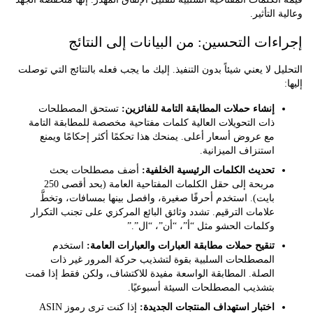
التأثير.
ءات التحسين: من البيانات إلى النتائج
ل لا يعني شيئاً بدون التنفيذ. إليك ما يجب فعله بالنتائج التي توصلت
إنشاء حملات المطابقة التامة للفائزين:
تستحق المصطلحات
ذات التحويلات العالية كلمات مفتاحية مخصصة للمطابقة التامة
مع عروض أسعار أعلى. يمنحك هذا تحكمًا أكثر إحكامًا ويمنع
استنزاف الميزانية.
تحديث الكلمات الرئيسية الخلفية:
أضف مصطلحات بحث
مربحة إلى حقل الكلمات المفتاحية العامة (بحد أقصى 250
بايت). استخدم أحرفًا صغيرة، وافصل بينها بمسافات، وتخطَّ
علامات الترقيم. تشدد وثائق البائع المركزي على تجنب التكرار
وكلمات الحشو مثل “أ”، “أن”، “ال”.”
تنقيح حملات مطابقة العبارات والعبارات العامة:
استخدم
المصطلحات السلبية بقوة لتشذيب حركة المرور غير ذات
الصلة. المطابقة الواسعة مفيدة للاكتشاف، ولكن فقط إذا قمت
بتشذيب المصطلحات السيئة أسبوعيًا.
اختبار استهداف المنتجات الجديدة:
إذا كنت ترى رموز ASIN