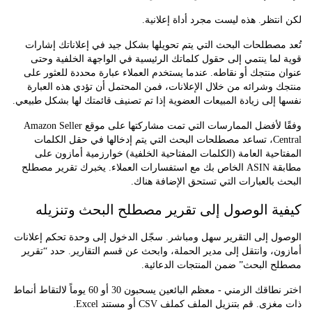
تظر. هذه ليست مجرد أداة إعلانية.
صطلحات البحث التي يتم تحويلها بشكل جيد في إعلاناتك إشارات
ما ينتمي إلى حقول كلماتك الرئيسية في الواجهة الخلفية وحتى
منتجك أو نقاطه. عندما يستخدم العملاء عبارة محددة للعثور على
وشرائه من خلال الإعلانات، فمن المحتمل أن تؤدي هذه العبارة
إلى زيادة المبيعات العضوية إذا تم تصنيف قائمتك لها بشكل طبيعي.
وفقًا لأفضل الممارسات التي تمت مشاركتها على موقع Amazon Seller
Central، تساعد مصطلحات البحث التي يتم إدخالها في حقل الكلمات
حية العامة (الكلمات المفتاحية الخلفية) خوارزمية أمازون على
مطابقة ASIN الخاص بك مع استفسارات العملاء. يخبرك تقرير مصطلح
بالعبارات التي تستحق الإضافة هناك.
ة الوصول إلى تقرير مصطلح البحث وتنزيله
ل إلى التقرير سهل ومباشر. سجّل الدخول إلى وحدة تحكم إعلانات
، وانتقل إلى مدير الحملة، وابحث عن قسم التقارير. حدد “تقرير
 البحث” ضمن المنتجات الدعائية.
اختر نطاقك الزمني - معظم البائعين يسحبون 30 أو 60 يوماً لالتقاط أنماط
. قم بتنزيل الملف كملف CSV أو مستند Excel.