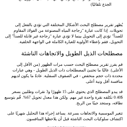
الجذع تلقائيًا)
تقرير مصطلح البحث الأشكال المختلفة التي تؤدي بالفعل إلى
ت. إذا كانت عبارة “زجاجة المياه المصنوعة من الفولاذ المقاوم
 تؤدي إلى التحويل بينما لا تؤدي عبارة “زجاجة غير قابلة للصدأ” إلى
ل، فقم بإعطاء الأولوية للعبارة الكاملة في الواجهة الخلفية.
حات الذيل الطويل والاتجاهات الناشئة
رز تقرير مصطلح البحث حسب مرات الظهور (من الأقل إلى
). غالبًا ما تختبئ المصطلحات ذات الذيل الطويل - وهي عبارات
 ذات حجم منخفض - في الصفوف السفلية. عادةً ما يكون لديهم
 أقل ونية أعلى.
قد يبدو المصطلح الذي يحتوي على 15 ظهورًا و3 نقرات وطلبين بسعر
$0.40 تكلفه نقرة واحدة غير مهم. ولكن هذا معدل تحويل 67%. قُم بتوسيع
 وستجد جيبًا من الربح.
الموسمية والاتجاهات بسرعة. يساعد إجراء هذا التحليل شهريًا على
 سلوكيات البحث الناشئة قبل أن يلاحظها المنافسون.