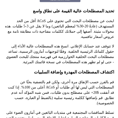
 المصطلحات عالية القيمة على نطاق واسع
ابحث عن مصطلحات البحث التي تحتوي على ACoS أقل من الحد
المستهدف (عادةً 20-30% لمعظم البائعين) وما لا يقل عن 3-5 طلبات. هذه
 مثبتة. أضفها إلى حملاتك ككلمات مفتاحية ذات مطابقة تامة مع
أسعار تنافسية.
قف عند حسابك الإعلاني. انسخ هذه المصطلحات عالية الأداء إلى
لماتك الرئيسية الخلفية. وفقًا لتوجيهات أمازون الرسمية، تساعد
ات البحث الخلفية الخوارزمية في فهرسة منتجك للبحث العضوي
 لو لم تظهر هذه المصطلحات في نسخة قائمتك المرئية.
ف المصطلحات المهدرة وإضافة السلبيات
فرز حسب الإنفاق مرة أخرى، ولكن قم بالتصفية بحثًا عن
المصطلحات التي ليس لها أي طلبات أو ACoS أعلى من 100%. إذا كنت
قد أنفقت $20+ على مصطلح بدون طلبات، فمن شبه المؤكد أنه عدم
 قم بإضافتها ككلمة رئيسية سلبية (بالضبط أو العبارة، حسب
صية).
لمناقشات المجتمعية في منتديات البائعين في أمازون الضوء على
لكلمات المفتاحية السلبية لتقليل الإنفاق المهدر. إنها منخفضة الجهد