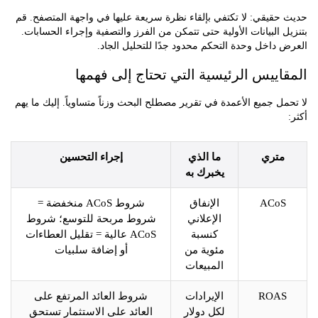
قيقي: لا تكتفي بإلقاء نظرة سريعة عليها في واجهة المتصفح. قم
 البيانات الأولية حتى تتمكن من الفرز والتصفية وإجراء الحسابات.
داخل وحدة التحكم محدود جدًا للتحليل الجاد.
اييس الرئيسية التي تحتاج إلى فهمها
ل جميع الأعمدة في تقرير مصطلح البحث وزناً متساوياً. إليك ما يهم
متري
ما الذي
إجراء التحسين
يخبرك به
ACo
الإنفاق
شروط ACoS منخفضة =
الإعلاني
شروط مربحة للتوسع؛ شروط
كنسبة
ACoS عالية = تقليل العطاءات
مئوية من
أو إضافة سلبيات
المبيعات
ROA
الإيرادات
شروط العائد المرتفع على
لكل دولار
العائد على الاستثمار تستحق