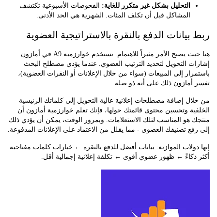
التحليل بشكل غير متكرر للغاية:
الفحوصات الأسبوعية تكتشف
المشاكل قبل أن تكلف المئات. الشهرية هي الحد الأدنى.
بيانات الدفع بالنقرة بالاستراتيجية العضوية
هنا حيث يصبح الأمر مثيراً للاهتمام. تستخدم خوارزمية A9 في أمازون
ت التحويل لتحديد الترتيب العضوي. عندما يؤدي مصطلح البحث
ار إلى المبيعات (سواء من خلال الإعلانات أو النقرات العضوية)،
أمازون ذلك على أنه ذو صلة.
ل إضافة مصطلحات إعلانية عالية التحويل إلى كلماتك الرئيسية
ة وتحسين محتوى قائمتك حولها، فإنك تعلم خوارزمية أمازون أن
هو المناسب لتلك الاستعلامات. وبمرور الوقت، يمكن أن يؤدي ذلك
ع تصنيفك العضوي - مما يقلل من الاعتماد على الإعلانات المدفوعة.
ولاب الموازنة: بيانات أفضل للدفع بالنقرة ← خيارات كلمات مفتاحية
كاءً ← ظهور عضوي أقوى ← تكلفة إعلانية إجمالية أقل.