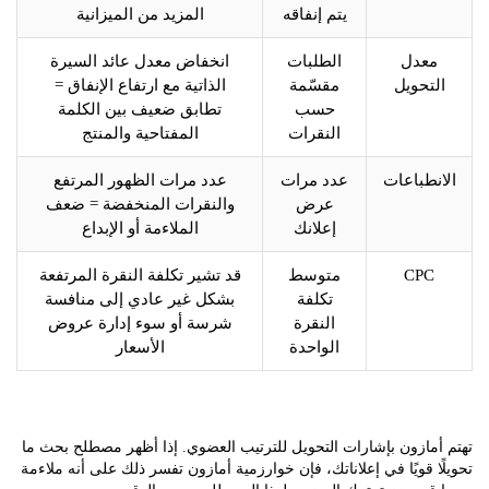
يتم إنفاقه
المزيد من الميزانية
معدل
الطلبات
انخفاض معدل عائد السيرة
لتحويل
مقسّمة
الذاتية مع ارتفاع الإنفاق =
حسب
تطابق ضعيف بين الكلمة
النقرات
المفتاحية والمنتج
نطباعات
عدد مرات
عدد مرات الظهور المرتفع
عرض
والنقرات المنخفضة = ضعف
إعلانك
الملاءمة أو الإبداع
CPC
متوسط
قد تشير تكلفة النقرة المرتفعة
تكلفة
بشكل غير عادي إلى منافسة
النقرة
شرسة أو سوء إدارة عروض
الواحدة
الأسعار
مازون بإشارات التحويل للترتيب العضوي. إذا أظهر مصطلح بحث ما
ا قويًا في إعلاناتك، فإن خوارزمية أمازون تفسر ذلك على أنه ملاءمة