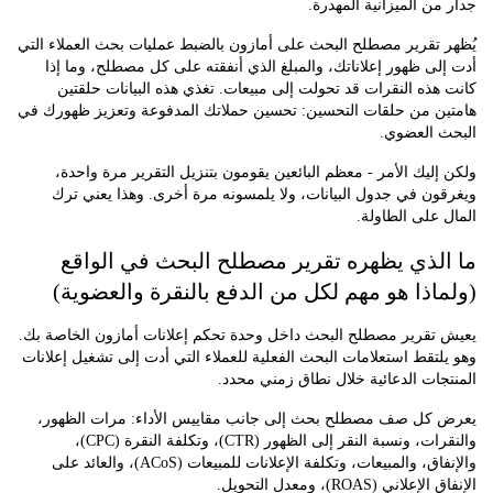
ن الميزانية المهدرة.
 تقرير مصطلح البحث على أمازون بالضبط عمليات بحث العملاء التي
ى ظهور إعلاناتك، والمبلغ الذي أنفقته على كل مصطلح، وما إذا
ذه النقرات قد تحولت إلى مبيعات. تغذي هذه البيانات حلقتين
ن من حلقات التحسين: تحسين حملاتك المدفوعة وتعزيز ظهورك في
 العضوي.
ليك الأمر - معظم البائعين يقومون بتنزيل التقرير مرة واحدة،
ن في جدول البيانات، ولا يلمسونه مرة أخرى. وهذا يعني ترك
على الطاولة.
لذي يظهره تقرير مصطلح البحث في الواقع
اذا هو مهم لكل من الدفع بالنقرة والعضوية)
تقرير مصطلح البحث داخل وحدة تحكم إعلانات أمازون الخاصة بك.
تقط استعلامات البحث الفعلية للعملاء التي أدت إلى تشغيل إعلانات
ات الدعائية خلال نطاق زمني محدد.
كل صف مصطلح بحث إلى جانب مقاييس الأداء: مرات الظهور،
والنقرات، ونسبة النقر إلى الظهور (CTR)، وتكلفة النقرة (CPC)،
والإنفاق، والمبيعات، وتكلفة الإعلانات للمبيعات (ACoS)، والعائد على
ني (ROAS)، ومعدل التحويل.