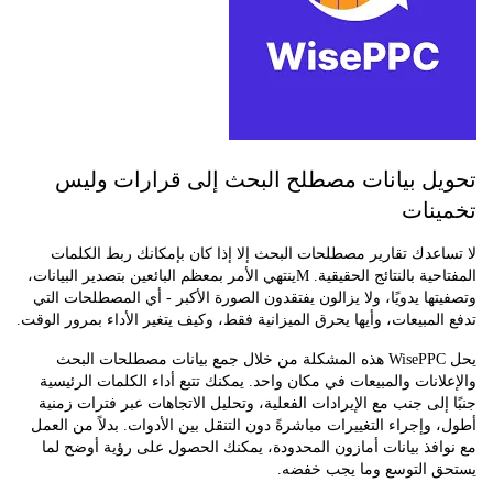
ل بيانات مصطلح البحث إلى قرارات وليس
نات
عدك تقارير مصطلحات البحث إلا إذا كان بإمكانك ربط الكلمات
ية بالنتائج الحقيقية. M
ينتهي الأمر بمعظم البائعين بتصدير البيانات،
ها يدويًا، ولا يزالون يفتقدون الصورة الأكبر - أي المصطلحات التي
لمبيعات، وأيها يحرق الميزانية فقط، وكيف يتغير الأداء بمرور الوقت.
يحل WisePPC هذه المشكلة من خلال جمع بيانات مصطلحات البحث
انات والمبيعات في مكان واحد. يمكنك تتبع أداء الكلمات الرئيسية
إلى جنب مع الإيرادات الفعلية، وتحليل الاتجاهات عبر فترات زمنية
وإجراء التغييرات مباشرةً دون التنقل بين الأدوات. بدلاً من العمل
فذ بيانات أمازون المحدودة، يمكنك الحصول على رؤية أوضح لما
 التوسع وما يجب خفضه.