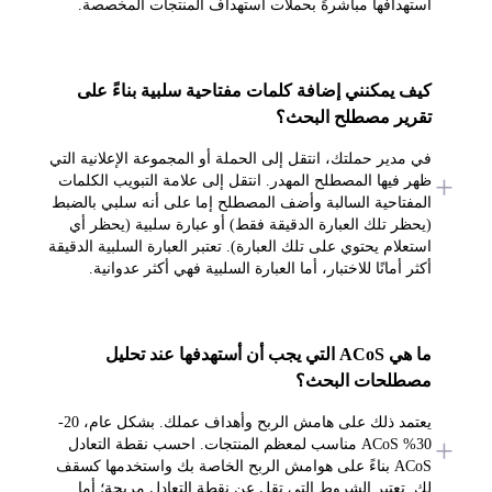
استهدافها مباشرةً بحملات استهداف المنتجات المخصصة.
كيف يمكنني إضافة كلمات مفتاحية سلبية بناءً على
تقرير مصطلح البحث؟
في مدير حملتك، انتقل إلى الحملة أو المجموعة الإعلانية التي
ظهر فيها المصطلح المهدر. انتقل إلى علامة التبويب الكلمات
المفتاحية السالبة وأضف المصطلح إما على أنه سلبي بالضبط
(يحظر تلك العبارة الدقيقة فقط) أو عبارة سلبية (يحظر أي
استعلام يحتوي على تلك العبارة). تعتبر العبارة السلبية الدقيقة
أكثر أمانًا للاختبار، أما العبارة السلبية فهي أكثر عدوانية.
ما هي ACoS التي يجب أن أستهدفها عند تحليل
مصطلحات البحث؟
يعتمد ذلك على هامش الربح وأهداف عملك. بشكل عام، 20-
30% ACoS مناسب لمعظم المنتجات. احسب نقطة التعادل
ACoS بناءً على هوامش الربح الخاصة بك واستخدمها كسقف
لك. تعتبر الشروط التي تقل عن نقطة التعادل مربحة؛ أما