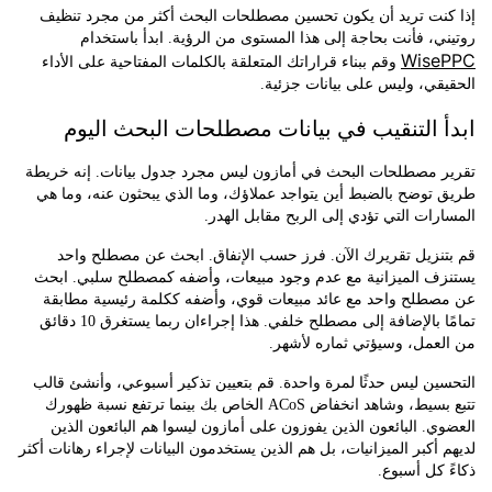
نت تريد أن يكون تحسين مصطلحات البحث أكثر من مجرد تنظيف
، فأنت بحاجة إلى هذا المستوى من الرؤية. ابدأ باستخدام
Wis
وقم ببناء قراراتك المتعلقة بالكلمات المفتاحية على الأداء
ي، وليس على بيانات جزئية.
 التنقيب في بيانات مصطلحات البحث اليوم
 مصطلحات البحث في أمازون ليس مجرد جدول بيانات. إنه خريطة
وضح بالضبط أين يتواجد عملاؤك، وما الذي يبحثون عنه، وما هي
ات التي تؤدي إلى الربح مقابل الهدر.
نزيل تقريرك الآن. فرز حسب الإنفاق. ابحث عن مصطلح واحد
ف الميزانية مع عدم وجود مبيعات، وأضفه كمصطلح سلبي. ابحث
طلح واحد مع عائد مبيعات قوي، وأضفه ككلمة رئيسية مطابقة
تمامًا بالإضافة إلى مصطلح خلفي. هذا إجراءان ربما يستغرق 10 دقائق
عمل، وسيؤتي ثماره لأشهر.
ن ليس حدثًا لمرة واحدة. قم بتعيين تذكير أسبوعي، وأنشئ قالب
تتبع بسيط، وشاهد انخفاض ACoS الخاص بك بينما ترتفع نسبة ظهورك
. البائعون الذين يفوزون على أمازون ليسوا هم البائعون الذين
أكبر الميزانيات، بل هم الذين يستخدمون البيانات لإجراء رهانات أكثر
كل أسبوع.