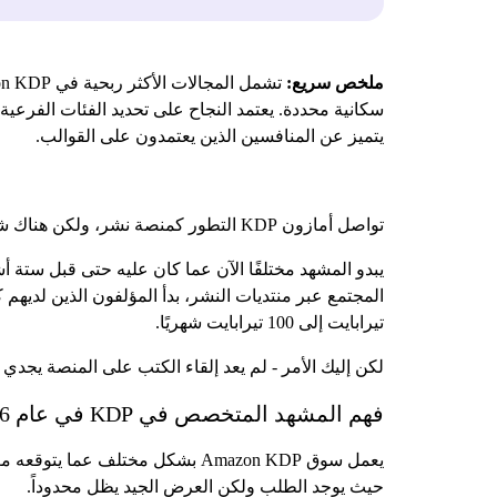
ملخص سريع:
سكانية محددة. يعتمد النجاح على تحديد الفئات الفرع
يتميز عن المنافسين الذين يعتمدون على القوالب.
تواصل أمازون KDP التطور كمنصة نشر، ولكن هناك شيء واحد لم يتغير. فاختيار المكان المناسب يحدد ما إذا كان الكتاب يدر دخلاً سلبياً أو يختفي في غياهب النسيان.
يبدو المشهد مختلفًا الآن عما كان عليه حتى قبل ستة 
تيرابايت إلى 100 تيرابايت شهريًا.
لكن إليك الأمر - لم يعد إلقاء الكتب على المنصة يجدي نف
فهم المشهد المتخصص في KDP في عام 2026
يعمل سوق Amazon KDP بشكل مختلف
حيث يوجد الطلب ولكن العرض الجيد يظل محدوداً.