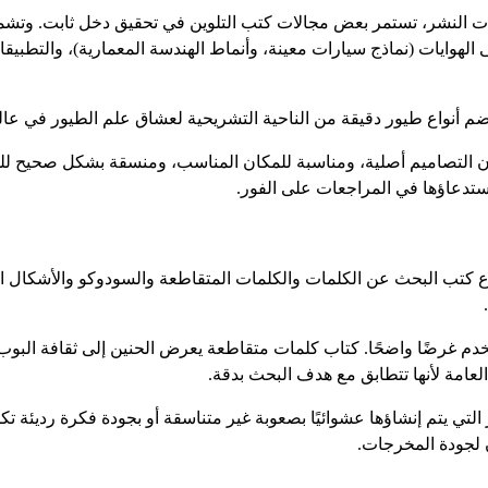
عات النشر، تستمر بعض مجالات كتب التلوين في تحقيق دخل ثابت. وتشمل
لهوايات (نماذج سيارات معينة، وأنماط الهندسة المعمارية)، والتطبيقات
ضم أنواع طيور دقيقة من الناحية التشريحية لعشاق علم الطيور في عالم
التصاميم أصلية، ومناسبة للمكان المناسب، ومنسقة بشكل صحيح للطباعة
 استدعاؤها في المراجعات على الفور.
ُباع كتب البحث عن الكلمات والكلمات المتقاطعة والسودوكو والأشكال ال
م غرضًا واضحًا. كتاب كلمات متقاطعة يعرض الحنين إلى ثقافة البو
عامة لأنها تتطابق مع هدف البحث بدقة.
از التي يتم إنشاؤها عشوائيًا بصعوبة غير متناسقة أو بجودة فكرة رديئ
ن لجودة المخرجات.