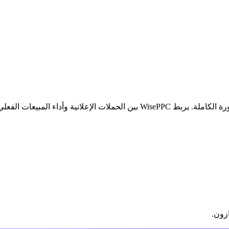
لا يُظهر النظر إلى النقرات أو مرات الظهور وحدها الصورة الكاملة. يربط WisePPC 
ازون.