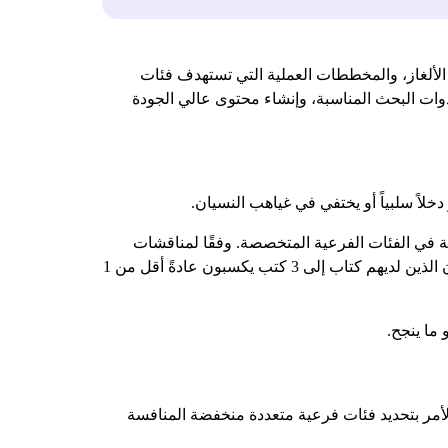
 التلوين المتخصصة، وكتب الألغاز، والمخططات العملية التي تستهدف فئات
وات البحث المناسبة، وإنشاء محتوى عالي الجودة
ية في الفئات الفرعية المتخصصة. وفقًا لمناقشات
المجتمع عبر منتديات النشر، بدأ المؤلفون الذين لديهم كتالوجات من 5 إلى 10 كتب في تحقيق دخل شهري مجزٍ، بينما المؤلفون الذين لديهم كتاب إلى 3 كتب يكسبون عادةً أقل من 1
 ما ينجح.
يتعلق الأمر بتحديد فئات فرعية متعددة منخفضة المنافسة