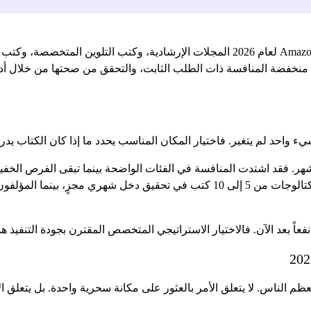
تشمل المجالات الأكثر ربحية في Amazon KDP لعام 2026 المجلات الإرشادية، وكتب
ية منخفضة المنافسة ذات الطلب الثابت، والتحقق من صحتها من خلال أد
أشهر. فقد اشتدت المنافسة في الفئات الواضحة بينما تبقى الفرص الخف
عاً بعد الآن. فالاختيار الاستراتيجي المتخصص المقترن بجودة التنفيذ هو
 عما يتوقعه معظم الناس. لا يتعلق الأمر بالعثور على مكانة سحرية واحدة. بل 