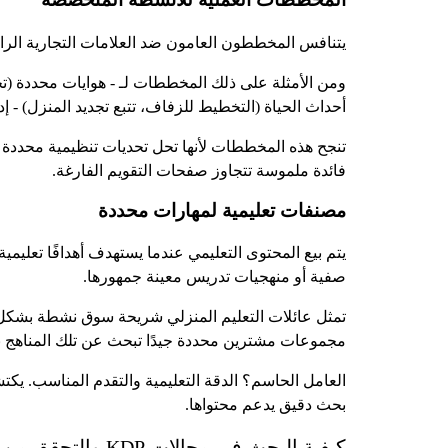
يتنافس المخططون العامون ضد العلامات التجارية الر
ومن الأمثلة على ذلك المخططات لـ - هوايات محددة (تخط
أحداث الحياة (التخطيط للزفاف، تتبع تجديد المنزل) - إد
تنجح هذه المخططات لأنها تحل تحديات تنظيمية محددة 
فائدة ملموسة تتجاوز صفحات التقويم الفارغة.
مصنفات تعليمية لمهارات محددة
يتم بيع المحتوى التعليمي عندما يستهدف أهدافًا تعليم
صفية أو منهجيات تدريس معينة جمهورها.
تمثل عائلات التعليم المنزلي شريحة سوق نشطة بشكل
مجموعات مشترين محددة جيدًا تبحث عن تلك المناهج ب
العامل الحاسم؟ الدقة التعليمية والتقدم المناسب. يكت
بحث دقيق يدعم محتواها.
كيفية البحث في مجالات KDP والتحقق من صحة منافذ KDP