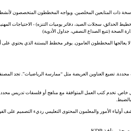
اسخة ذات المتابعين المخلصين. ويواجه المخططون المتخصصون لأنشطة
يط الحدائق، سجلات الصيد، دفاتر يوميات التنزه) - الاحتياجات المهني
ارة الصحة (تتبع الصداع النصفي، جداول الأدوية)
لا يعالجها المخططون العامون. يوفر مخطط البستنة الذي يحتوي على أ
ية محددة. تضيع العناوين العريضة مثل “ممارسة الرياضيات”. تجد المصن
 خاص. تخدم كتب العمل المتوافقة مع مناهج أو فلسفات تدريس محددة
الضبط.
شف أولياء الأمور والمعلمون المحتوى التعليمي رديء التصميم على الفو