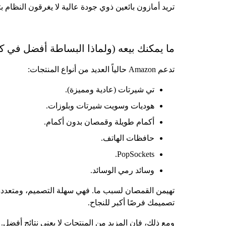
تريد أمازون بائعين ذوي جودة عالية لا يغرقون النظام
ما يمكنك بيعه (ولماذا البساطة أفضل في كث
تدعم Amazon حالياً العديد من أنواع المنتجات:
تي شيرتات (عادية ومميزة).
هوديات وسويت شيرتات وبلوزات.
أكمام طويلة وقمصان بدون أكمام.
حافظات الهاتف.
PopSockets.
وسائد رمي الوسائد.
تهيمن القمصان لسبب ما. فهي سهلة التصميم، ومتعددة 
تصميمك فرصًا أكبر للنجاح.
ومع ذلك، فإن المزيد من المنتجات لا يعني نتائج أفضل