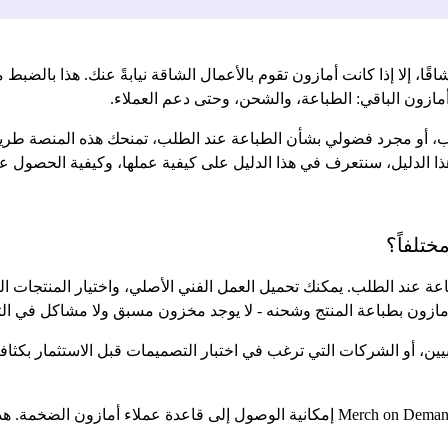
أمازون الباقي: الطباعة، والشحن، وحتى دعم العملاء.
طلب، أو مجرد فضولي بشأن الطباعة عند الطلب، تمنحك هذه المنصة طريق
 الدليل، سنتعرف في هذا الدليل على كيفية عملها، وكيفية الحصول عل
د Amazon Merch on Demand خدمة طباعة عند الطلب. يمكنك تحميل العمل الفني الأصلي، واختيا
أمازون بطباعة المنتج وشحنه - لا يوجد مخزون مسبق ولا مشاكل في التن
بيين، أو الشركات التي ترغب في اختبار التصميمات قبل الاستثمار بكثاف
ولكن على عكس بعض منصات POD الأخرى، تمنحك Merch on Demand إمكانية الوصول إلى قاع