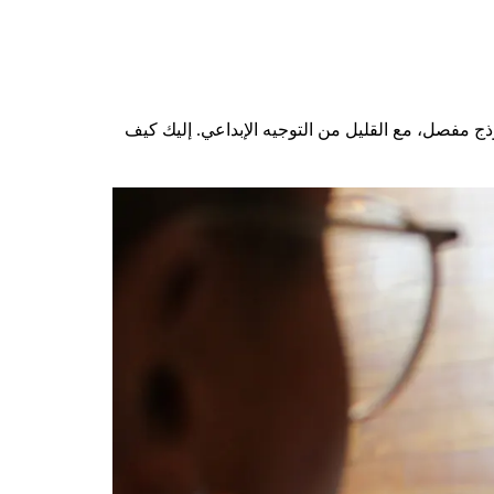
تبدو العملية أشبه بملء نموذج مفصل، مع القليل من التوجيه الإبداعي. إليك كيف