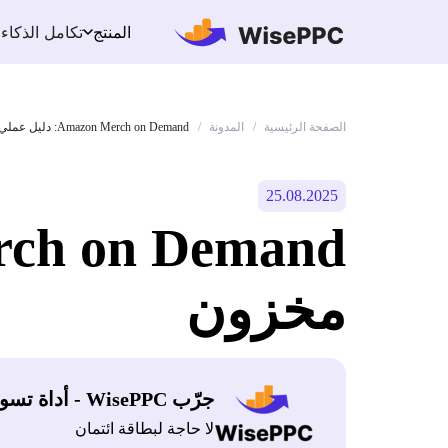
تكامل الذكاء
المنتج
الصفحة الرئيسية
المدونة
/
/
Amazon Merch on Demand: دليل عملي للبيع بدون مخزون
25.08.2025
مخزون
جرّب WisePPC - أداة تسويق أمازون
لا حاجة لبطاقة ائتمان