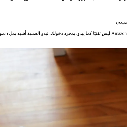
ميني
إن الحصول على أول منتج لك على Amazon Merch on Demand ليس تقنيًا كما يبدو. بمجرد دخولك، 