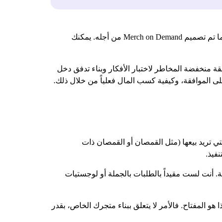
يبدو أن بيع القمصان المخصصة عبر الإنترنت يبدو أمرًا شاقًا، إلا إذا كانت أمازون تقوم بالأعمال الشاقة نيابةً عنك. هذا بالضبط ما تم تصميم Merch on Demand من أجله. يمكنك
ة منخفضة المخاطر لاختبار الأفكار وبناء تدفق دخل
ى الموافقة، وكيفية كسب المال فعلياً من خلال ذلك.
ر المنتجات التي تريد بيعها (مثل القمصان أو القمصان ذات
فيذ.
ة. أنت لست مقيداً بالطلبات بالجملة أو لوجستيات
دة عملاء أمازون الضخمة. هذا هو المفتاح. فالأمر لا يتعلق ببناء متجرك الخاص، بقدر