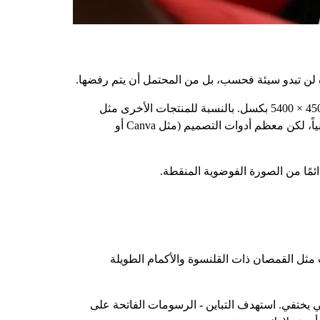
لن تبدو سيئة فحسب، بل من المحتمل أن يتم رفضها.
بالنسبة للقمصان القياسية، التزم بملفات PNG ذات الخلفية الشفافة، واضبطها على 300 نقطة في البوصة، وحجمها المثالي 4500 × 5400 بكسل. بالنسبة للمنتجات الأخرى مثل
حافظات الهواتف أو PopSockets، تحقق من قوالب التصميم الخاصة بأمازون ومتطلبات الحجم لضمان التوافق. قد يبدو ذلك تقنياً، لكن معظم أدوات التصميم (مثل Canva أو
ئمًا من الصورة الفوضوية المنقطة.
 مثل القمصان ذات القلنسوة والأكمام الطويلة
ني يختفي. استهدف التباين - الرسومات الفاتحة على