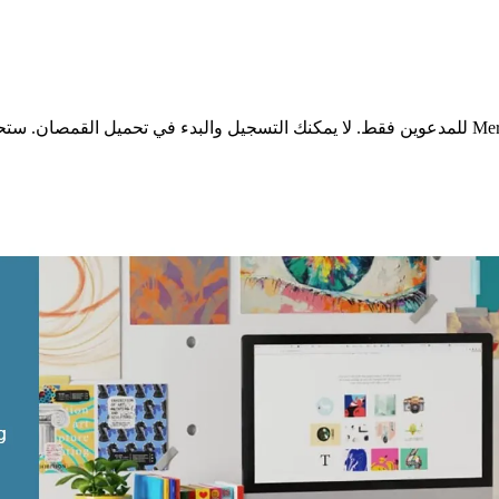
إليك شيئاً لا يخبرك به الجميع مقدماً: إن Merch on Demand للمدعوين فقط. لا يمكنك التسجيل والبد