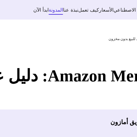
 الاصطناعي
الأسعار
كيف تعمل
نبذة عنا
المدونة
ابدأ الآن
erch on Demand