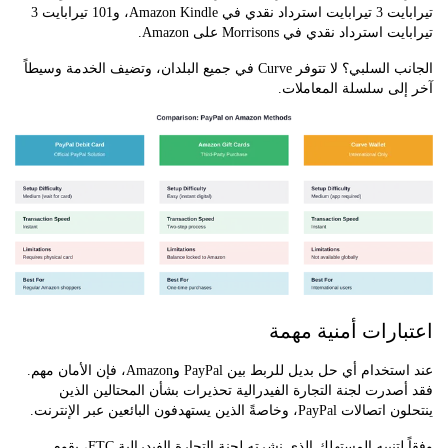
تيرابايت 3 تيرابايت استرداد نقدي في Amazon Kindle، و101 تيرابايت 3
سترداد نقدي في Morrisons على Amazon.
الجانب السلبي؟ لا تتوفر Curve في جميع البلدان، وتضيف الخدمة وسيطاً
لى سلسلة المعاملات.
ارات أمنية مهمة
عند استخدام أي حل بديل للربط بين PayPal وAmazon، فإن الأمان مهم.
درت لجنة التجارة الفيدرالية تحذيرات بشأن المحتالين الذين
 وخاصةً الذين يستهدفون البائعين عبر الإنترنت.
وفقاً لتنبيه المستهلك الذي نشرته لجنة التجارة الفيدرالية FTC، يقوم