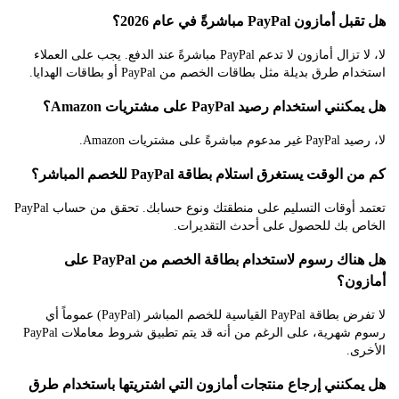
ن PayPal مباشرةً في عام 2026؟
لا، لا تزال أمازون لا تدعم PayPal مباشرةً عند الدفع. يجب على العملاء
طرق بديلة مثل بطاقات الخصم من PayPal أو بطاقات الهدايا.
استخدام رصيد PayPal على مشتريات Amazon؟
على مشتريات Amazon.
وقت يستغرق استلام بطاقة PayPal للخصم المباشر؟
تعتمد أوقات التسليم على منطقتك ونوع حسابك. تحقق من حساب PayPal
 بك للحصول على أحدث التقديرات.
هل هناك رسوم لاستخدام بطاقة الخصم من PayPal على
ن؟
لا تفرض بطاقة PayPal القياسية للخصم المباشر (PayPal) عموماً أي
رسوم شهرية، على الرغم من أنه قد يتم تطبيق شروط معاملات PayPal
.
كنني إرجاع منتجات أمازون التي اشتريتها باستخدام طرق