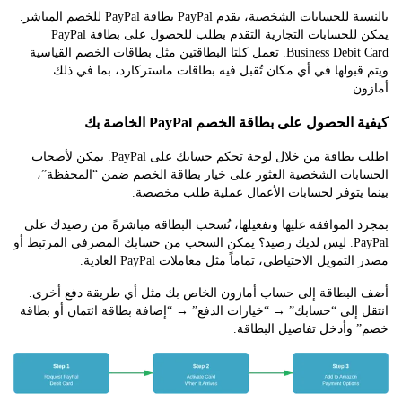
بالنسبة للحسابات الشخصية، يقدم PayPal بطاقة PayPal للخصم المباشر.
يمكن للحسابات التجارية التقدم بطلب للحصول على بطاقة PayPal
Business Debit Card. تعمل كلتا البطاقتين مثل بطاقات الخصم القياسية
بولها في أي مكان تُقبل فيه بطاقات ماستركارد، بما في ذلك
.
لحصول على بطاقة الخصم PayPal الخاصة بك
اطلب بطاقة من خلال لوحة تحكم حسابك على PayPal. يمكن لأصحاب
بات الشخصية العثور على خيار بطاقة الخصم ضمن “المحفظة”،
 يتوفر لحسابات الأعمال عملية طلب مخصصة.
الموافقة عليها وتفعيلها، تُسحب البطاقة مباشرةً من رصيدك على
PayPal. ليس لديك رصيد؟ يمكن السحب من حسابك المصرفي المرتبط أو
مويل الاحتياطي، تماماً مثل معاملات PayPal العادية.
لبطاقة إلى حساب أمازون الخاص بك مثل أي طريقة دفع أخرى.
إلى “حسابك” → “خيارات الدفع” → “إضافة بطاقة ائتمان أو بطاقة
وأدخل تفاصيل البطاقة.