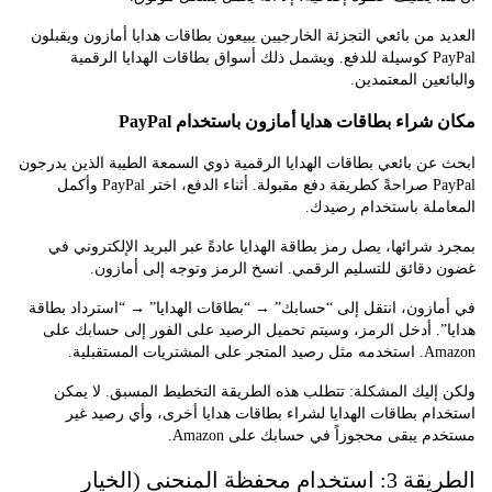
 من بائعي التجزئة الخارجيين يبيعون بطاقات هدايا أمازون ويقبلون
PayPal كوسيلة للدفع. ويشمل ذلك أسواق بطاقات الهدايا الرقمية
عين المعتمدين.
راء بطاقات هدايا أمازون باستخدام PayPal
ن بائعي بطاقات الهدايا الرقمية ذوي السمعة الطيبة الذين يدرجون
PayPal صراحةً كطريقة دفع مقبولة. أثناء الدفع، اختر PayPal وأكمل
ملة باستخدام رصيدك.
شرائها، يصل رمز بطاقة الهدايا عادةً عبر البريد الإلكتروني في
قائق للتسليم الرقمي. انسخ الرمز وتوجه إلى أمازون.
زون، انتقل إلى “حسابك” → “بطاقات الهدايا” → “استرداد بطاقة
. أدخل الرمز، وسيتم تحميل الرصيد على الفور إلى حسابك على
شتريات المستقبلية.
إليك المشكلة: تتطلب هذه الطريقة التخطيط المسبق. لا يمكن
م بطاقات الهدايا لشراء بطاقات هدايا أخرى، وأي رصيد غير
 يبقى محجوزاً في حسابك على Amazon.
الطريقة 3: استخدام محفظة المنحنى (الخيار