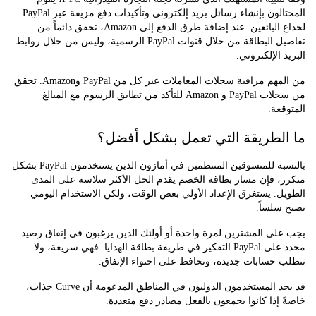
المحتالون بإنشاء رسائل بريد إلكتروني وتأكيدات دفع مزيفة عبر PayPal
لخداع البائعين. عند إضافة طرق الدفع إلى Amazon، تحقق دائماً من
تفاصيل البطاقة من خلال قنوات PayPal الرسمية، وليس من خلال روابط
 الإلكتروني.
من المهم مراقبة سجلات المعاملات عبر كل من PayPal وAmazon. تحقق
من سجلات PayPal و Amazon للتأكد من تطابق الرسوم مع المبالغ
عة.
لطريقة التي تعمل بشكل أفضل؟
بالنسبة للمتسوقين المنتظمين في أمازون الذين يستخدمون PayPal بشكل
، فإن مسار بطاقة الخصم يقدم الحل الأكثر سلاسة على المدى
. يستغرق الإعداد الأولي بعض الوقت، ولكن الاستخدام اليومي
لساً.
ى المشترين لمرة واحدة أو أولئك الذين يرغبون في إنفاق رصيد
محدد على PayPal التفكير في طريقة بطاقة الهدايا. فهي سريعة، ولا
حسابات جديدة، وتحافظ على احتواء الإنفاق.
قد يجد المستخدمون الدوليون في المناطق المدعومة أن Curve جذاب،
إذا كانوا يجمعون بالفعل مصادر دفع متعددة.