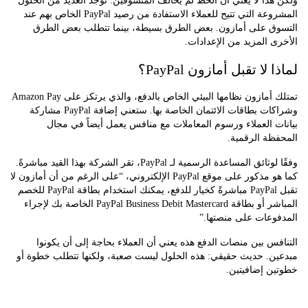
ذا لا يعني أن الحظ لم يحالف المتسوقين. توجد العديد من الحلول
المشروعة التي تتيح للعملاء الاستفادة من رصيد PayPal الخاص بهم عند
ق على أمازون. بعض الطرق بسيطة، بينما تتطلب بعض الطرق
 المزيد من الإعدادات.
لا تقبل أمازون PayPal؟
تمتلك أمازون نظامها البيئي الخاص بالدفع، والذي يرتكز على Amazon Pay
وشراكات بطاقات الائتمان الخاصة بها. ستعني إضافة PayPal مشاركة
 العملاء ورسوم المعاملات مع منافس يعمل أيضاً في مجال
ة الرقمية.
وفقًا لوثائق المساعدة الرسمية لـ PayPal، تقر الشركة بهذا القيد مباشرةً.
كما هو مذكور على موقع PayPal الإلكتروني، “على الرغم من أن أمازون لا
تقبل PayPal مباشرةً كخيار للدفع، يمكنك استخدام بطاقة PayPal للخصم
المباشر أو بطاقة PayPal Business Debit Mastercard الخاصة بك لإجراء
وعات على منصتها.”
س بين منصات الدفع هذه يعني أن العملاء بحاجة إلى أن يكونوا
ن. حديث حقيقي: هذه الحلول ليست صعبة، ولكنها تتطلب خطوة أو
ن إضافيتين.