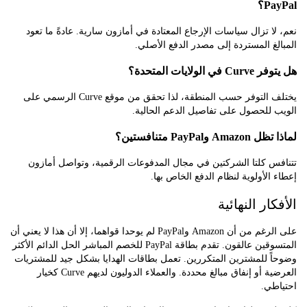
P؟
ا تزال سياسات الإرجاع المعتادة في أمازون سارية. عادةً ما تعود
غ المستردة إلى مصدر الدفع الأصلي.
لولايات المتحدة؟
يختلف التوفر حسب المنطقة، لذا تحقق من موقع Curve الرسمي على
للحصول على تفاصيل الدعم الحالية.
وPayPal متنافستين؟
س كلتا الشركتين في مجال المدفوعات الرقمية، وتواصل أمازون
الأولوية لنظام الدفع الخاص بها.
ار النهائية
على الرغم من أن Amazon وPayPal لم يوحدا قواهما، إلا أن هذا لا يعني أن
المتسوقين عالقون. تقدم بطاقة PayPal للخصم المباشر الحل الدائم الأكثر
 للمشترين المتكررين. تعمل بطاقات الهدايا بشكل جيد للمشتريات
العرضية أو إنفاق مبالغ محددة. والعملاء الدوليون لديهم Curve كخيار
طي.