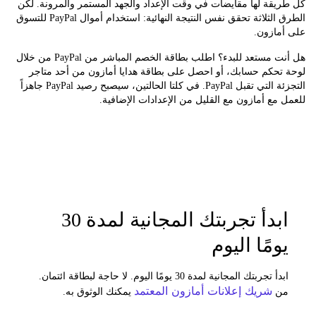
قة لها مقايضات في وقت الإعداد والجهد المستمر والمرونة. لكن
الطرق الثلاثة تحقق نفس النتيجة النهائية: استخدام أموال PayPal للتسوق
مازون.
هل أنت مستعد للبدء؟ اطلب بطاقة الخصم المباشر من PayPal من خلال
تحكم حسابك، أو احصل على بطاقة هدايا أمازون من أحد متاجر
التجزئة التي تقبل PayPal. في كلتا الحالتين، سيصبح رصيد PayPal جاهزاً
مع أمازون مع القليل من الإعدادات الإضافية.
ابدأ تجربتك المجانية لمدة 30
ومًا اليوم
ابدأ تجربتك المجانية لمدة 30 يومًا اليوم. لا حاجة لبطاقة ائتمان.
شريك إعلانات أمازون المعتمد
ن
يمكنك الوثوق به.