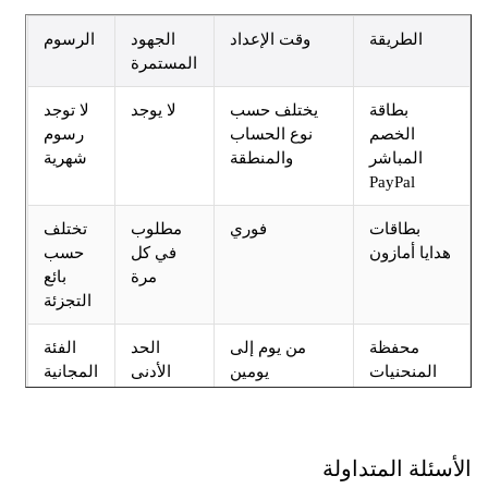
الطريقة
وقت الإعداد
الجهود
الرسوم
المستمرة
بطاقة
يختلف حسب
لا يوجد
لا توجد
الخصم
نوع الحساب
رسوم
المباشر
والمنطقة
شهرية
PayPal
بطاقات
فوري
مطلوب
تختلف
يا أمازون
في كل
حسب
مرة
بائع
التجزئة
محفظة
من يوم إلى
الحد
الفئة
لمنحنيات
يومين
الأدنى
المجانية
المتاحة
ئلة المتداولة