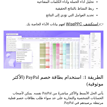
تحليل أداء الحملة وأداء الكلمات المفتاحية
ربط النشاط بالنتائج الحقيقية
تحديد العوامل التي تؤدي إلى النتائج
كشف WisePPC
لفهم بيانات الأداء الخاصة بك.
الطريقة 1: استخدام بطاقة خصم PayPal (الأكثر
قية)
يأتي الحل الأبسط والأكثر مباشرةً من PayPal نفسه. يمكن لأصحاب
بات الشخصية والتجارية على حد سواء طلب بطاقات خصم فعلية
برصيدهم في PayPal.