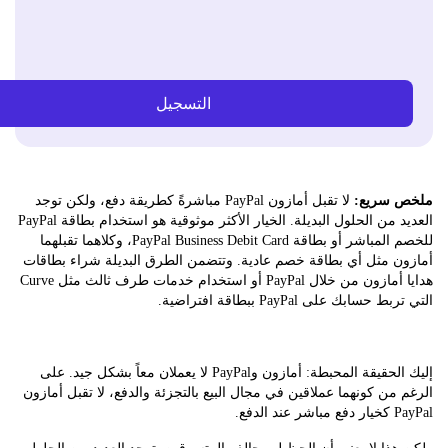
التسجيل
سريع:
لا تقبل أمازون PayPal مباشرةً كطريقة دفع، ولكن توجد
العديد من الحلول البديلة. الخيار الأكثر موثوقية هو استخدام بطاقة PayPal
للخصم المباشر أو بطاقة PayPal Business Debit Card، وكلاهما تقبلهما
ن مثل أي بطاقة خصم عادية. وتتضمن الطرق البديلة شراء بطاقات
هدايا أمازون من خلال PayPal أو استخدام خدمات طرف ثالث مثل Curve
سابك على PayPal ببطاقة افتراضية.
إليك الحقيقة المحبطة: أمازون وPayPal لا يعملان معاً بشكل جيد. على
من كونهما عملاقين في مجال البيع بالتجزئة والدفع، لا تقبل أمازون
لدفع.