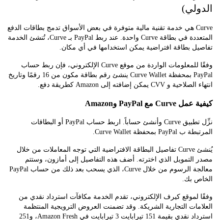
لي)
Curve هي خدمة تقنية مالية متوفرة في بعض الأسواق تدمج بطاقات الدفع
المتعددة في بطاقة Curve واحدة. عند ربط PayPal بـ Curve، تُنشئ الخدمة
ل بطاقة افتراضية يمكن استخدامها في أي مكان.
وفقًا للمعلومات الواردة من موقع Curve الإلكتروني، فإن ربط حساب
PayPal بمحفظة Curve Wallet ينشئ رقم بطاقة مكون من 16 رقمًا وتاريخ
CV يمكن إضافته إلى Amazon كطريقة دفع.
 مع PayPal وAmazon
نزِّل تطبيق Curve وأنشئ حساباً. اربط حساب PayPal أو البطاقات
 بمحفظة Curve Wallet.
يُنشئ Curve تفاصيل البطاقة الافتراضية التي توجه المعاملات من خلال
لتمويل الذي اخترته. أضف هذه التفاصيل إلى أمازون، وستتم
معالجة الرسوم من خلال Curve، الذي يسحب بعد ذلك من حساب PayPal
 بك.
لموقع كيرف الإلكتروني، تقدم الخدمة مكافآت استرداد نقدي من
ات التجارية الشريكة. وقد تضمنت العروض الترويجية المنتظمة
استرداد نقدي بقيمة 151 تيرابايت 3 تيرابايت في Amazon Fresh، و251