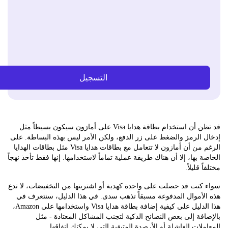
التسجيل
قد تظن أن استخدام بطاقة هدايا Visa على أمازون سيكون بسيطاً مثل
الرمز والضغط على زر الدفع، ولكن الأمر ليس بهذه البساطة. على
الرغم من أن أمازون لا تتعامل مع بطاقات هدايا Visa مثل بطاقات الهدايا
 بها، إلا أن هناك طريقة عملية تماماً لاستخدامها. إنها فقط تأخذ نهجاً
 قليلاً.
كنت قد حصلت على واحدة كهدية أو اشتريتها من التخفيضات، لا تدع
لأموال المدفوعة مسبقاً تذهب سدى. في هذا الدليل، سنتعرف في
هذا الدليل على كيفية إضافة بطاقة هدايا Visa واستخدامها على Amazon،
فة إلى بعض النصائح الذكية لتجنب المشاكل المعتادة - مثل
لات الفاشلة أو الأرصدة المتبقية التي لا يمكنك إنفاقها.