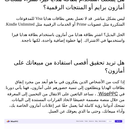
ون برايم أو المنتجات الرقمية؟
ليس بشكل مباشر. قد لا تعمل بعض بطاقات هدايا Visa للمدفوعات
يات Prime أو الخدمات الرقمية مثل Kindle Unlimited.
لبديل؟ اشترِ بطاقة هدايا من أمازون باستخدام بطاقة هدايا فيزا
مها في الاشتراك. إنها خطوة إضافية واحدة، لكنها ناجحة.
ريد تحقيق أقصى استفادة من مبيعاتك على
ون؟
نت من الأشخاص الذين يفكرون في ما هو أبعد من مجرد إنفاق
 الهدايا ويتطلعون إلى تنمية حضورهم على أمازون، فهنا يأتي دورنا.
WisePP
, ، نساعد البائعين على الانتقال من التخمين إلى المعرفة
ل منصة مصممة خصيصًا لاتخاذ القرارات المستندة إلى البيانات.
أدواتنا رؤية كاملة لما يعمل حقًا عبر إعلانات أمازون الخاصة بك،
مبيعاتك، وحتى ما الذي يعوقك عن العمل.