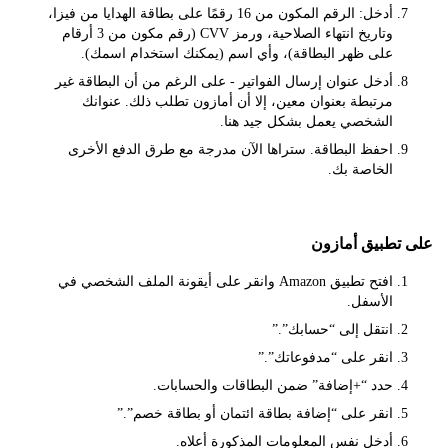
أدخل: الرقم المكون من 16 رقمًا على بطاقة الهدايا من فيزا،
وتاريخ انتهاء الصلاحية، ورمز CVV (رقم مكون من 3 أرقام
على ظهر البطاقة)، وأي اسم (يمكنك استخدام اسمك).
أدخل عنوان إرسال الفواتير - على الرغم من أن البطاقة غير
مرتبطة بعنوان معين، إلا أن أمازون تطلب ذلك. عنوانك
الشخصي يعمل بشكل جيد هنا.
احفظ البطاقة. ستراها الآن مدرجة مع طرق الدفع الأخرى
الخاصة بك.
طبيق أمازون
افتح تطبيق Amazon وانقر على أيقونة الملف الشخصي في
الأسفل.
انتقل إلى “حسابك”.”
انقر على “مدفوعاتك”.”
حدد “+إضافة” ضمن البطاقات والحسابات.
انقر على “إضافة بطاقة ائتمان أو بطاقة خصم”.”
أدخل نفس المعلومات المذكورة أعلاه.