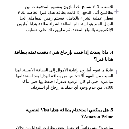
للأسف، لا. لا تسمح لك أمازون بتقسيم المدفوعات بين
بطاقتين أثناء الدفع. إذا كانت بطاقة هدايا فيزا الخاصة بك لا
تغطي عملية الشراء بالكامل، فسيتم رفض المعاملة. الحل
البديل الجيد هو استخدام البطاقة لشراء بطاقة هدايا أمازون
الإلكترونية بالمبلغ المحدد، ثم تطبيق ذلك على حسابك.
4. ماذا يحدث إذا قمت بإرجاع شيء دفعت ثمنه ببطاقة
هدايا فيزا؟
عادةً ما تقوم أمازون بإعادة الأموال إلى البطاقة الأصلية. لهذا
السبب من المهم ألا تتخلص من بطاقة الهدايا بعد استخدامها
مباشرة. حتى لو كان الرصيد صفراً، احتفظ بها حتى تتأكد
100% من عدم وجود أي عمليات إرجاع أو استرداد.
5. هل يمكنني استخدام بطاقة هدايا Visa لعضوية
Amazon Prime؟
مباشرة؟ ليس دائماً. قد تعمل بعض بطاقات الهدايا من Visa،