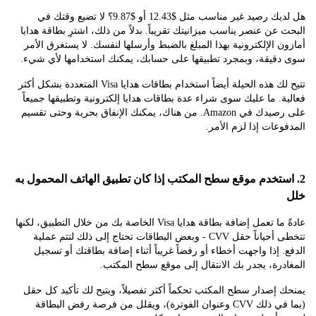
هل لديك رصيد غير مناسب مثل $12.43 أو $9.87؟ لا تضيع وقتك في
عن عنصر يناسب ميزانيتك تقريباً. بدلاً من ذلك، اشترِ بطاقة هدايا
 الإلكترونية بهذا المبلغ بالضبط وأرسلها لنفسك. لا يستغرق الأمر
قيقة، وبمجرد تطبيقها على حسابك، يمكنك استخدامها لأي شيء.
تتيح لك هذه الحيلة أيضاً استخدام بطاقات هدايا Visa المتعددة بشكل أكثر
. ما عليك سوى شراء عدة بطاقات هدايا إلكترونية وتطبيقها جميعاً
على رصيدك في Amazon. من هناك، يمكنك الإنفاق بحرية وحتى تقسيم
عات إذا لزم الأمر.
ستخدم موقع سطح المكتب إذا كان تطبيق الهاتف المحمول به
عادةً ما تعمل إضافة بطاقة هدايا Visa الخاصة بك من خلال التطبيق، لكنها
تتخطى أحياناً حقل CVV - وبعض البطاقات تحتاج إلى ذلك لتتم عملية
 إذا واجهت أخطاء أو رفضاً غريباً أثناء إضافة بطاقتك أو تسجيل
رة، يجدر بك الانتقال إلى موقع سطح المكتب.
إصدار سطح المكتب تحكماً أكثر تفصيلاً، ويتيح لك تأكيد كل حقل
(بما في ذلك CVV وعنوان الفوترة)، ويقلل من فرصة رفض البطاقة