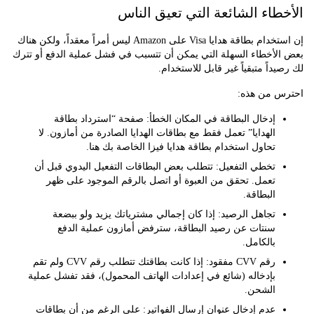
طاء الشائعة التي تعيق الناس
إن استخدام بطاقة هدايا Visa على Amazon ليس أمراً معقداً، ولكن هناك
لأخطاء السهلة التي يمكن أن تتسبب في فشل عملية الدفع أو تترك
داً متبقياً غير قابل للاستخدام.
 من هذه:
إدخال البطاقة في المكان الخطأ: صفحة “استرداد بطاقة
الهدايا” تعمل فقط مع بطاقات الهدايا الصادرة من أمازون. لا
تحاول استخدام بطاقة هدايا فيزا الخاصة بك هنا.
تخطي التفعيل: تتطلب بعض البطاقات التفعيل اليدوي قبل أن
تعمل. تحقق من العبوة أو اتصل بالرقم الموجود على ظهر
البطاقة.
تجاهل الرصيد: إذا كان إجمالي مشترياتك يزيد ولو ببضعة
سنتات عن رصيد البطاقة، سترفض أمازون عملية الدفع
بالكامل.
رقم CVV مفقود: إذا كانت بطاقتك تتطلب رقم CVV ولم تقم
بإدخاله (شائع في إعدادات الهاتف المحمول)، فقد تفشل عملية
الشحن.
عدم إدخال عنوان إرسال الفواتير: على الرغم من أن بطاقات