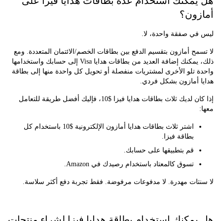
مكنك استخدام عدة بطاقات هدايا فيزا على
ون؟
ي صفقة واحدة، لا.
ح أمازون بتقسيم الدفع بين بطاقات الخصم/الائتمان المتعددة. ومع
ذلك، يمكنك إضافة العديد من بطاقات هدايا Visa إلى حسابك واستخدامها
تلو الأخرى لمشتريات منفصلة أو تحويل كل واحدة منها إلى بطاقة
 أمازون بشكل فردي.
إذا كان لديك ثلاث بطاقات هدايا فيزا $10، فإليك أفضل طريقة للتعامل
اشتر ثلاث بطاقات هدايا أمازون الإلكترونية $10 باستخدام كل
بطاقة فيزا.
قم بتطبيقها على حسابك.
تسوق كالمعتاد باستخدام رصيدك في Amazon.
تات مهدرة. لا مدفوعات مرفوضة. فقط تجربة دفع أكثر سلاسة.
مكنك استخدام بطاقة هدايا فيزا لشراء منتجات