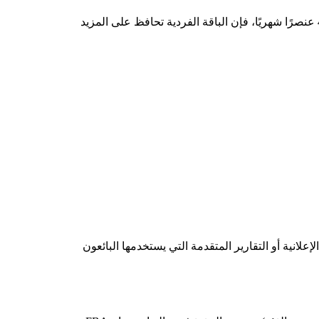
قارن ذلك بالباقة الاحترافية التي تبلغ رسومها الثابتة $39.99 شهرياً. العملية الحسابية واضحة ومباشرة: إذا كنت تبيع أقل من 40 عنصرًا شهريًا، فإن الباقة الفردية تحافظ على المزيد
انية أو التقارير المتقدمة التي يستخدمها البائعون