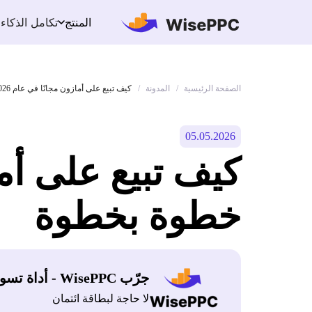
تكامل الذكاء
المنتج
الصفحة الرئيسية
المدونة
/
/
كيف تبيع على أمازون مجانًا في عام 2026: دليل خطوة بخطوة
05.05.2026
خطوة بخطوة
جرّب WisePPC - أداة تسويق أمازون
لا حاجة لبطاقة ائتمان