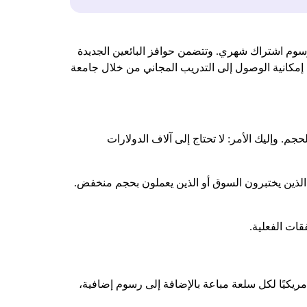
 تتقاضى $0.99 تيرابايت لكل سلعة مباعة بدون رسوم اشتراك شهري. وتتضمن حوافز البائعين الجديدة
بالإضافة إلى إمكانية الوصول إلى التدريب المجاني من خلال جامعة
لحجم. وإليك الأمر: لا تحتاج إلى آلاف الدولارات
الذين يختبرون السوق أو الذين يعملون بحجم منخفض.
قات الفعلية.
يار أمازون بدون اشتراك. وفقًا لوثائق بائع أمازون سنترال الرسمية، تتقاضى هذه الخطة $0.99 دولارًا أمريكيًا لكل سلعة مباعة بالإضافة إلى رسوم إضافية،