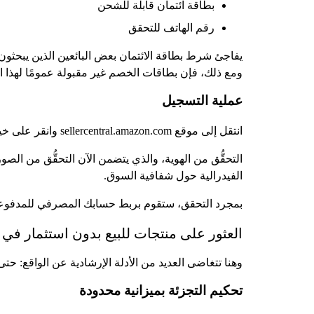
بطاقة ائتمان قابلة للشحن
رقم الهاتف للتحقق
يفاجئ شرط بطاقة الائتمان بعض البائعين الذين يبحثو
ومع ذلك، فإن بطاقات الخصم غير مقبولة عمومًا لهذا 
عملية التسجيل
انتقل إلى موقع sellercentral.amazon.com وانقر على خيار الاشتراك. سوف تختار بين الخطتين الفردية والاحترافية - اختر الخطة الفردية لتجنب الرسوم الشهرية.
التحقُّق من الهوية، والذي يتضمن الآن التحقُّق من الص
الفيدرالية حول شفافية السوق.
بمجرد التحقق، ستقوم بربط حسابك المصرفي للمدفوعات. عادةً ما تودع Amazon الأموال كل أسبوعين، على الرغم من أن الحسابات الج
العثور على منتجات للبيع بدون استثمار في
وهنا تتغاضى العديد من الأدلة الإرشادية عن الواقع: حتى
تحكيم التجزئة بميزانية محدودة