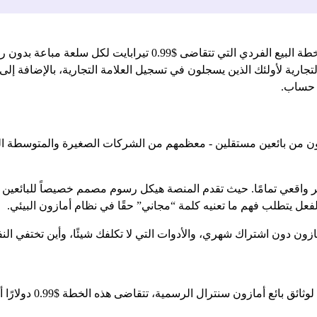
يمكن البيع على أمازون مجانًا من خلال خطة البيع الفردي التي
50،00 من مبيعات العلامة التجارية لأولئك الذين يسجلون في تسجيل العلامة التجارية، 
ع حساب.
في متجر أمازون من بائعين مستقلين - معظمهم من الشركات الصغيرة والمتوسطة ا
ر واقعي تمامًا. حيث تقدم المنصة هيكل رسوم مصمم خصيصاً للبائعين 
فعل يتطلب فهم ما تعنيه كلمة “مجاني” حقًا في نظام أمازون البيئي.
ازون دون اشتراك شهري، والأدوات التي لا تكلفك شيئًا، وأين تختفي النف
خطة البيع الفردية هي خ