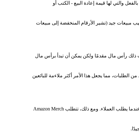
لفعل والتي لها قيمة إعادة البيع - الكتب أو
منتجات ذات ترتيب مبيعات جيد (تشير الأرقام المنخفضة إلى مبيعات
ب ذلك رأس مال مقدمًا ولكن يمكن أن تبدأ برأس مال
من الطلبات، مما يجعل هذا الأمر أكثر ملاءمة للبائعين
الطباعة عند الطلب تلغي المخزون بالكامل. يمكنك إنشاء تصميمات، وإدراج المنتجات، وتقوم أمازون بالطباعة والشحن فقط عندما يطلب العملاء. ومع ذلك، تتطلب Amazon Merch
ًا.