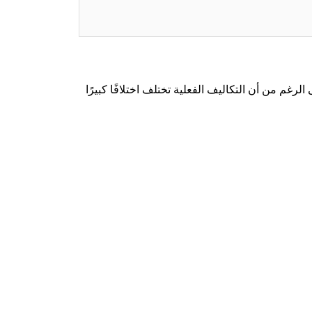
Se، أبلغ بعض البائعين عن رسوم إجمالية تبلغ حوالي $20 لكل عملية بيع، على الرغم من أن التكاليف الفعلية تختلف اختلافًا كبيرًا