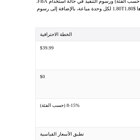
دعنا نتحدث عن الأرقام الحقيقية. رسوم $0.99T لكل عنصر ليست التكلفة الوحيدة. تفرض أمازون رسوم الإحالة (عادةً 8-15% حسب الفئة) ورسوم التنفيذ في حالة استخدام FBA.
بالنسبة لعناصر الوسائط (الكتب وأقراص DVD والموسيقى وألعاب الفيديو وما إلى ذلك)، تطبق أمازون رسوم إغلاق ثابتة قدرها $1.80T1.80 لكل وحدة مباعة، بالإضافة إلى رسوم
الخطة الاحترافية
$39.99
$0
8-15% (حسب الفئة)
تطبق الأسعار القياسية