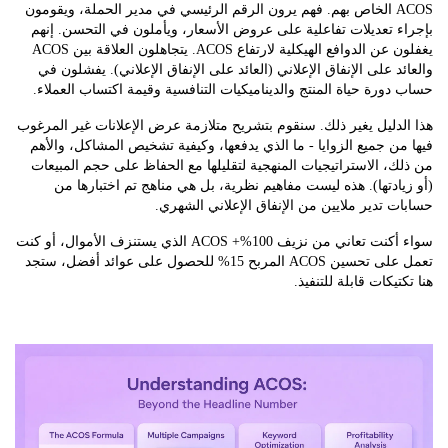
ACOS الخاص بهم. فهم يرون الرقم الرئيسي في مدير الحملة، ويقومون
 تعديلات تفاعلية على عروض الأسعار، ويأملون في التحسن. إنهم
يغفلون عن الدوافع الهيكلية لارتفاع ACOS. يتجاهلون العلاقة بين ACOS
د على الإنفاق الإعلاني (العائد على الإنفاق الإعلاني). يفشلون في
ورة حياة المنتج والديناميكيات التنافسية وقيمة اكتساب العملاء.
دليل يغير ذلك. سنقوم بتشريح متلازمة عرض الإعلانات غير المرغوب
ن جميع الزوايا - ما الذي يدفعها، وكيفية تشخيص المشاكل، والأهم
، الاستراتيجيات المنهجية لتقليلها مع الحفاظ على حجم المبيعات
ادتها). هذه ليست مفاهيم نظرية، بل هي مناهج تم اختبارها من
 تدير ملايين من الإنفاق الإعلاني الشهري.
سواء أكنت تعاني من نزيف 100%+ ACOS الذي يستنزف الأموال، أو كنت
تعمل على تحسين ACOS المربح 15% للحصول على عوائد أفضل، ستجد
تيكات قابلة للتنفيذ.