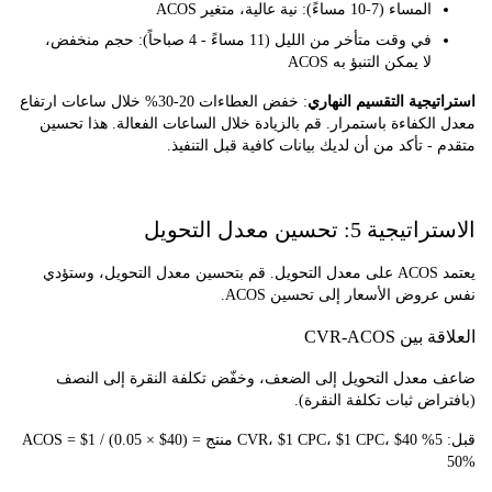
المساء (7-10 مساءً): نية عالية، متغير ACOS
في وقت متأخر من الليل (11 مساءً - 4 صباحاً): حجم منخفض،
لا يمكن التنبؤ به ACOS
يجية التقسيم النهاري
: خفض العطاءات 20-30% خلال ساعات ارتفاع
لكفاءة باستمرار. قم بالزيادة خلال الساعات الفعالة. هذا تحسين
- تأكد من أن لديك بيانات كافية قبل التنفيذ.
ة 5: تحسين معدل التحويل
يعتمد ACOS على معدل التحويل. قم بتحسين معدل التحويل، وستؤدي
وض الأسعار إلى تحسين ACOS.
ين CVR-ACOS
معدل التحويل إلى الضعف، وخفّض تكلفة النقرة إلى النصف
اض ثبات تكلفة النقرة).
قبل: 5% CVR، $1 CPC، $1 CPC، $40 منتج ACOS = $1 / (0.05 × $40) =