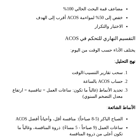
مضاعف قمة البحث الحالي 100%
خفض إلى 50% لمواءمة ACOS أقرب إلى الهدف
الاختبار والتكرار
م النهاري للتحكم في ACOS
 الأداء حسب الوقت من اليوم:
تحليل
:
سحب تقارير التنسيب/الوقت
حساب ACOS بالساعة
تحديد الأنماط (غالباً ما تكون: ساعات العمل = تنافسية = ارتفاع
معدل التضخم السنوي)
ط الشائعة
:
الصباح الباكر (5-8 صباحاً): منافسة أقل، وأحياناً أفضل ACOS
ساعات العمل (9 صباحاً - 5 مساءً): ذروة المنافسة، وغالباً ما
تكون أعلى من ذروة المنافسة