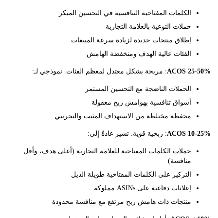
الكلمات المفتاحية التنافسية في التحسين المبكر
حملات التوعية بالعلامة التجارية
إطلاق منتجات جديدة لزيادة سرعة المبيعات
الفئات عالية الهدف ومنخفضة الهامش
ACOS 25
: مربحة بشكل معتدل لمعظم الفئات. نموذجي لـ:
الحملات الناضجة مع التحسين المستمر
أسواق تنافسية بهوامش ربح معقولة
محفظة مختلطة من الاستهداف المثبت والتجريبي
ACOS 10
: ربحية قوية. تشير عادةً إلى:
حملات الكلمات المفتاحية للعلامة التجارية (أعلى هدف، وأقل
منافسة)
التركيز على الكلمات المفتاحية طويلة الذيل
إعلانات دفاعية على ASINs مملوكة
منتجات ذات هامش ربح مرتفع مع منافسة محدودة