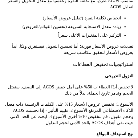
تتناسب ACOS طرديًا مع تكلفة النقرة وعكسيًا مع معدل التحويل والسعر.
A
انخفاض تكلفة النقرة (تقليل عروض الأسعار)
زيادة معدل الاستجابة السريعة (تحسين القوائم/العروض)
التركيز على المتغيرات الأعلى سعراً
ت عروض الأسعار فورية؛ أما تحسين التحويل فيستغرق وقتًا. ابدأ
 الأسعار لتحقيق مكاسب سريعة.
تيجيات تخفيض العطاءات
 التدريجي
لا تخفض أبدًا العطاءات 50% على أمل خفض ACOS إلى النصف. ستقتل
وتدمر تاريخ الحملة. بدلاً من ذلك
الأسبوع 1: تخفيض عروض الأسعار 15% على الكلمات الرئيسية ذات معدل
الذكاء الاصطناعي المرتفع الأسبوع 2: تقييم التأثير - إذا تحسنت ACOS
وحجم مقبول، قم بتخفيض 10% أخرى الأسبوع 3: ابحث عن الحد الأدنى
ACO بالحد الأدنى لحجم التداول
تهداف المواقع