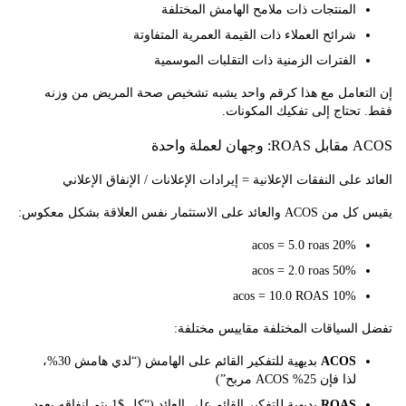
المنتجات ذات ملامح الهامش المختلفة
شرائح العملاء ذات القيمة العمرية المتفاوتة
الفترات الزمنية ذات التقلبات الموسمية
تعامل مع هذا كرقم واحد يشبه تشخيص صحة المريض من وزنه
حتاج إلى تفكيك المكونات.
ملة واحدة
 على النفقات الإعلانية = إيرادات الإعلانات / الإنفاق الإعلاني
على الاستثمار نفس العلاقة بشكل معكوس:
20% acos = 5.0 roas
50% acos = 2.0 roas
10% acos = 10.0 ROAS
السياقات المختلفة مقاييس مختلفة:
ACOS
بديهية للتفكير القائم على الهامش (“لدي هامش 30%،
لذا فإن 25% ACOS مربح”)
ROAS
بديهية للتفكير القائم على العائد (“كل $1 يتم إنفاقه يعود