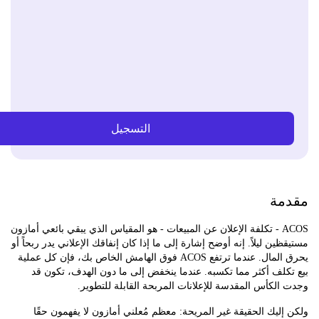
التسجيل
مة
ACOS - تكلفة الإعلان عن المبيعات - هو المقياس الذي يبقي بائعي أمازون
ين ليلاً. إنه أوضح إشارة إلى ما إذا كان إنفاقك الإعلاني يدر ربحاً أو
يحرق المال. عندما ترتفع ACOS فوق الهامش الخاص بك، فإن كل عملية
لف أكثر مما تكسبه. عندما ينخفض إلى ما دون الهدف، تكون قد
لكأس المقدسة للإعلانات المربحة القابلة للتطوير.
ليك الحقيقة غير المريحة: معظم مُعلني أمازون لا يفهمون حقًا