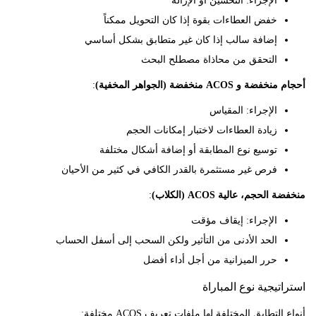
الإجراء: التحسين أو الإزالة
خفض العطاءات بقوة إذا كان التحويل ممكناً
إضافة سالب إذا كان غير متطابق بشكل أساسي
التحقق من محاذاة مصطلح البحث
 ACOS منخفضة (الجواهر المخفية)
:
الإجراء: المقياس
زيادة العطاءات لاختبار إمكانات الحجم
توسيع نوع المطابقة أو إضافة أشكال مختلفة
فرص غير مستثمرة بالقدر الكافي في كثير من الأحيان
حجم، عالية ACOS (الكلاب)
:
الإجراء: إيقاف مؤقت
الحد الأدنى من التأثير ولكن السحب إلى أسفل الحساب
حرر الميزانية من أجل أداء أفضل
يجية نوع المباراة
تطابق المختلفة لها ملفات تعريف ACOS مختلفة: