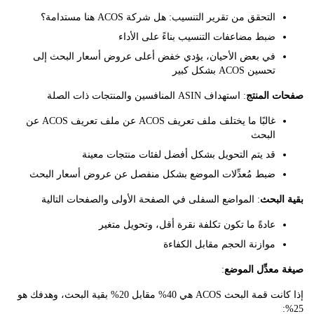
التحقق من تقرير التنسيب: هل شركة ACOS هنا مستدامة؟
ضبط مضاعفات التنسيب بناءً على الأداء
في بعض الأحيان، يؤدي خفض أعلى عروض أسعار البحث إلى
تحسين ACOS بشكل كبير
 المنتج
: استهداف ASIN المنافسين والمنتجات ذات الصلة
غالبًا ما يختلف ملف تعريف ACOS عن ملف تعريف ACOS عن
البحث
قد يتم التحويل بشكل أفضل لفئات منتجات معينة
ضبط مُعدِّلات الموضع بشكل منفصل عن عروض أسعار البحث
لبحث
: المواضع السفلى في الصفحة الأولى والصفحات التالية
عادةً ما تكون تكلفة نقرة أقل، وتحويل متغير
موازنة الحجم مقابل الكفاءة
عدِّل الموضع
:
إذا كانت قمة البحث ACOS هي 40% مقابل 20% بقية البحث، وهدفك هو