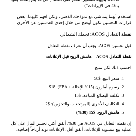
بـ $4 في الإيرادات”)
 أيهما يتماشى مع نموذجك الذهني، ولكن افهم كليهما. بعض
ت التحسين تكون أوضح من خلال إحدى العدستين عن الأخرى.
 ACOS: نجمك الشمالي
 أن تعرف نقطة التعادل:
 هامش الربح قبل الإعلانات
ذلك لكل منتج:
سعر البيع: $50
رسوم أمازون (15% الإحالة + FBA): $18
تكلفة البضائع المباعة: $15
التكاليف الأخرى (المرتجعات والتخزين): $2
هامش الربح: $15 (30%)
إن نقطة التعادل في ACOS هي 30%. أنفق أكثر، تخسر المال على كل
بيع منسوبة للإعلانات. أنفق أقل، الإعلانات تولد أرباحاً إضافية.