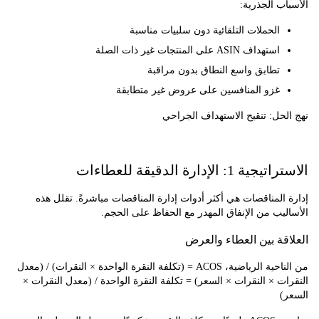
ب الجذرية:
الحملات التلقائية دون سلبيات مناسبة
استهداف ASIN على المنتجات غير ذات الصلة
تطابق واسع النطاق بدون مراقبة
غزو المنافسين على عروض غير متطابقة
حل: تنقيح الاستهداف الجراحي
1: الإدارة الدقيقة للعطاءات
المناقصات هي أكثر أدوات إدارة المناقصات مباشرةً. تقلل هذه
يب من الإنفاق المهدر مع الحفاظ على الحجم.
قة بين العطاء والعرض
من الناحية الرياضية، ACOS = (تكلفة النقرة الواحدة × النقرات) / (معدل
ت × النقرات × السعر) = تكلفة النقرة الواحدة / (معدل النقرات ×
)