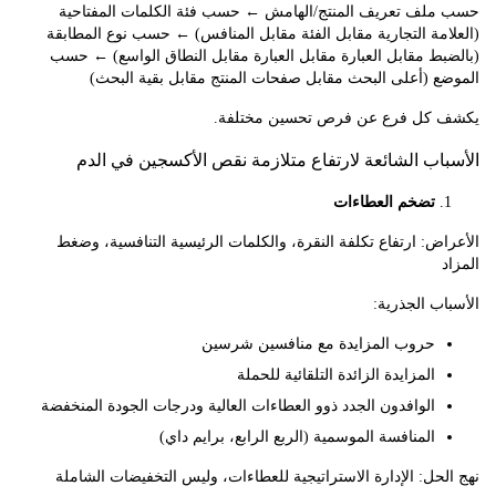
لف تعريف المنتج/الهامش ← حسب فئة الكلمات المفتاحية
مة التجارية مقابل الفئة مقابل المنافس) ← حسب نوع المطابقة
ط مقابل العبارة مقابل العبارة مقابل النطاق الواسع) ← حسب
ع (أعلى البحث مقابل صفحات المنتج مقابل بقية البحث)
كل فرع عن فرص تحسين مختلفة.
اب الشائعة لارتفاع متلازمة نقص الأكسجين في الدم
تضخم العطاءات
ض: ارتفاع تكلفة النقرة، والكلمات الرئيسية التنافسية، وضغط
ب الجذرية:
حروب المزايدة مع منافسين شرسين
المزايدة الزائدة التلقائية للحملة
الوافدون الجدد ذوو العطاءات العالية ودرجات الجودة المنخفضة
المنافسة الموسمية (الربع الرابع، برايم داي)
حل: الإدارة الاستراتيجية للعطاءات، وليس التخفيضات الشاملة