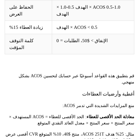
ACOS 0.5-1.0 × الهدف 0.5-1.0 ×
الحفاظ على
الهدف
العرض
ACOS < 0.5 × الهدف
زيادة العطاء 15%
الإنفاق > $50، الطلبات = 0
كلمة التوقف
المؤقت
قم بتطبيق هذه القواعد أسبوعيًا عبر حسابك لتحسين ACOS بشكل
.
 وأرضيات العطاءات
زايدات الشديدة التي تدمر ACOS:
 الحد الأقصى للعطاء
: الحد الأقصى للعطاء = ACOS المستهدف ×
منتج × سعر المنتج × معدل العائد النقدي المتوقع
مثال: 25% هدف ACOS 251T، منتج $40، 10% المتوقع CVR أقصى عرض