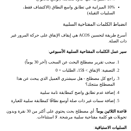
10% الميزانية في تطابق واسع النطاق (الاكتشاف فقط،
السلبيات الثقيلة)
ط الكلمات المفتاحية السلبية
أسرع طريقة لتحسين ACOS هي إيقاف الإنفاق على حركة المرور غير
لصلة.
ل الكلمات المفتاحية السلبية الأسبوعي
:
سحب تقرير مصطلح البحث عن السحب (آخر 30 يوماً)
التصفية: الإنفاق > $15، الطلبات = 0
راجع كل مصطلح - هل سيشتري العميل الذي يبحث عن هذا
المصطلح منتجك؟
إضافة عدم تطابق واضح كمطابقة تامة سلبية
إضافة سمات غير ذات صلة أوسع نطاقًا كمطابقة سلبية للعبارة
لثلاثين يوماً
: أي مصطلح بحث يحتوي على أكثر من 30 نقرة وبدون
ت هو كلمة مفتاحية سلبية مرشحة. لا استثناءات.
ات الاستباقية
: