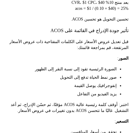
CVR، $1 CP
acos = $1 / (0.10 × $40)
التحويل هو تحسين ACOS.
جودة الإدراج في القائمة على ACOS
عديل عروض الأسعار على الكلمات المفتاحية ذات عروض الأسعار
عة، قم بمراجعة قائمتك:
:
الصورة الرئيسية تقود إلى نسبة النقر إلى الظهور
صور نمط الحياة تدفع إلى التحويل
إنفوجرافيك يوصل القيمة
يزيد الفيديو من التفاعل
اختبر: أوقف كلمة رئيسية عالية ACOS مؤقتًا، ثم حسّن الإدراج، ثم أعد
ا ما تتحسن ACOS بدون تغييرات في عروض الأسعار.
ر
:
تحقق من أسعار المنافسين