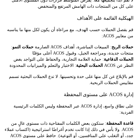
 أبدًا بتجميعها معًا. يفرض المتوسط قرارات دون المستوى الأمثل
ل من المنتجات ذات الهامش المرتفع والمنخفض.
لية القائمة على الأهداف
صل الحملات حسب الهدف، مع مراعاة أن يكون لكل منها ما يناسبه
ر ACOS:
 الربح
: المبيعات المباشرة، أهداف ACOS الصارمة
حملات النمو
:
ديدة، ومراجعة الجيل، وقبول ACOS أعلى مؤقتًا
ت الدفاعية
: حماية العلامة التجارية، والحفاظ على التواجد بغض
 ACOS
الحملات البحثية
: الاختبار والتعلم والميزانيات المحدودة
إبلاغ عن كل منها على حدة وتحسينها. لا تدع الحملات البحثية تسمم
 الحملات الربحية.
ظة
على نطاق واسع، إدارة ACOS عبر المحفظة وليس الكلمات الرئيسية
ة:
 المحفظة
: ستكون بعض الكلمات المفتاحية ذات مستوى عالٍ من
ACOS. ولا بأس في ذلك إذا كانت تخدم أغراضًا استراتيجية (اكتساب عملاء
جدد، أو التغلب على المنافسين، أو التوعية). حافظ على مستوى ACOS