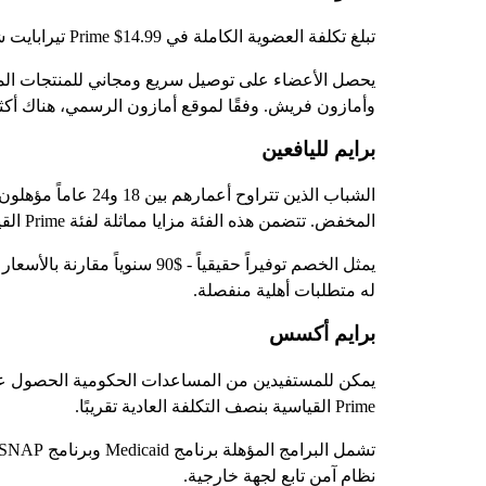
تبلغ تكلفة العضوية الكاملة في Prime $14.99 تيرابايت شهرياً أو $139 سنوياً. ويوفر الدفع سنوياً حوالي $41 مقارنة بالفواتير الشهرية. تشمل هذه الباقة جميع مزايا Prime بدون قيود.
يحصل الأعضاء على توصيل سريع ومجاني للمنتجات المؤ
وأمازون فريش. وفقًا لموقع أمازون الرسمي، هناك أكثر من 300 مليون منتج مؤهل للتوصيل
برايم لليافعين
المخفض. تتضمن هذه الفئة مزايا مماثلة لفئة Prime القياسية ولكنها تتطلب التحقق من العمر أثناء التسجيل.
له متطلبات أهلية منفصلة.
برايم أكسس
Prime القياسية بنصف التكلفة العادية تقريبًا.
نظام آمن تابع لجهة خارجية.