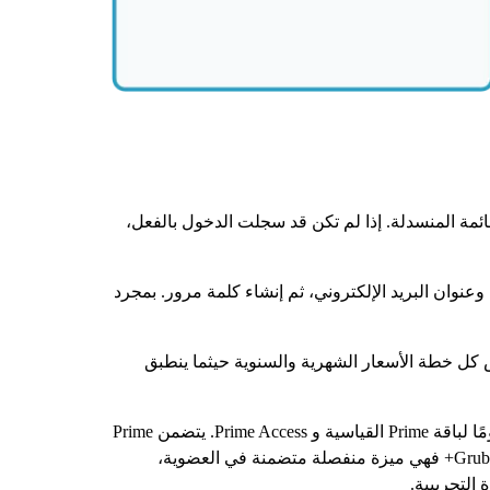
م من القائمة المنسدلة. إذا لم تكن قد سجلت الدخول بالفعل،
وعنوان البريد الإلكتروني، ثم إنشاء كلمة مرور. بمجرد
لعضوية المتاحة. تعرض Amazon خيارات Prime القياسية وPrime for Young Adults وPrime Access. تعرض كل خطة الأسعار الشهرية والسنوية حيثما ينطبق
حدد الباقة المفضلة واتبع التعليمات التي تظهر على الشاشة. بالنسبة لمعظم الخطط، تقدم أمازون فترة تجريبية مجانية - 30 يومًا لباقة Prime القياسية و Prime Access. يتضمن Prime
for Young Adults (أو Prime Student) فترة تجريبية مجانية لمدة 6 أشهر، ولكن التجربة نفسها مقدمة من Amazon. أما ميزة Grubhub+ فهي ميزة منفصلة متضمنة في العضوية،
 التجريبية.