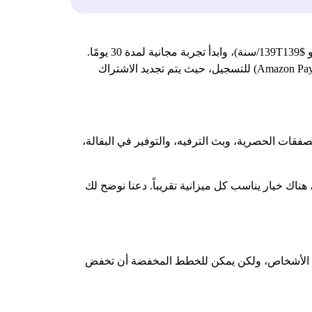
إن الحصول على Amazon Prime أمر بسيط: قم بزيارة Amazon.com، واختر خطة عضوية ($14.99T14.99/شهر أو $139T139/سنة)، وابدأ تجربة مجانية لمدة 30 يومًا.
تتطلب الاشتراكات التجريبية والعضوية في أمازون برايم بطاقة ائتمان أو بطاقة خصم أو أي طريقة دفع إلكترونية أخرى (مثل Amazon Pay) للتسجيل، حيث يتم تجديد الاشتراك
لى الصفقات الحصرية، وبث الترفيه، والتوفير في البقالة،
ية متعددة، هناك خيار يناسب كل ميزانية تقريباً. دعنا نوضح لك
معظم الأشخاص، ولكن يمكن للخطط المخفضة أن تخفض