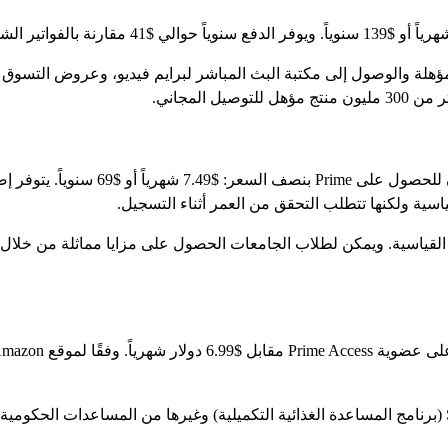
هلة والوصول إلى مكتبة البث المباشر لبرايم فيديو، وعروض التسوق 
 المجاني.
تشمل البرامج المؤهلة برنامج Medicaid وبرنامج SNAP (برنامج المساعدة الغذائية التكميلية) وغيرها م