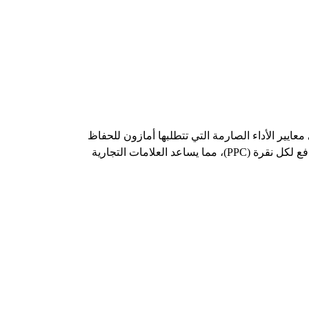
معايير الأداء الصارمة التي تتطلبها أمازون للحفاظ
على هذا الظهور قد يكون من الصعب إدارتها بمفردك. توفر WisePPC خدمات متخصصة في إدارة حسابات أمازون وخدمات الدفع لكل نقرة (PPC)، مما يساعد العلامات التجارية