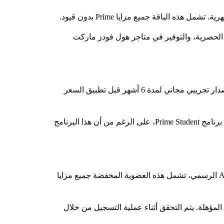
الحصرية، والتوفير في متاجر هول فودز ماركت
الشباب الذين تتراوح أعمارهم بين 18 و24 عاماً مؤهلون للحصول على Prime بنصف السعر: $7.49 شهرياً أو $69 سنوياً. يتوفر إصدار تجريبي مجاني لمدة 6 أشهر قبل تطبيق السعر
يمثل الخصم توفيراً حقيقياً - $90 سنوياً مقارنة بالأسعار القياسية. ويمكن لطلاب الجامعات الحصول على مزايا مماثلة من خلال برنامج Prime Student، على الرغم من أن هذا البرنامج
يمكن للمستفيدين من المساعدات الحكومية الحصول على عضوية Prime Access مقابل $6.99 دولار شهرياً. وفقًا لموقع Amazon الرسمي، تشمل هذه العضوية المخفضة جميع مزايا
ن المساعدات الحكومية المؤهلة. يتم التحقق أثناء عملية التسجيل من خلال