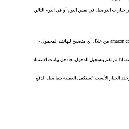
 Amazon على الفور بتفعيل مزايا Prime بمجرد اكتمال التأكيد. تظهر خيارات التوصيل في نفس اليوم أو في اليوم التالي
يعكس التسجيل على الهاتف المحمول عملية التسجيل على سطح المكتب مع اختلافات طفيفة في الواجهة. ادخل إلى موقع amazon.com من خلال أي متصفح للهاتف المحمول -
. إذا لم تقم بتسجيل الدخول، فأدخل بيانات الاعتماد
د الخيار الأنسب. تُستكمل العملية بتفاصيل الدفع