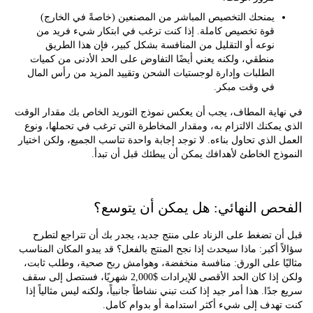
يمنحك التخصيص المباشر من المصنعين (خاصةً في الخارج)
قوة تخصيص كاملة. إذا كنت ترغب في ابتكار شيء فريد من
نوعه أو التقليل من المنافسة بشكل كبير، فإن هذا الطريق
منطقي، ولكنه يعني أيضًا التفاوض على الحد الأدنى من كميات
الطلبات وإدارة لوجستيات الشحن وتقييد المزيد من رأس المال
في وقت مبكر.
اية المطاف، يجب أن يعكس نموذج التوريد الخاص بك مقدار الوقت
مكنك الالتزام به، ومقدار المخاطرة التي ترغب في تحملها، ونوع
الذي تحاول بناءه. لا توجد إجابة واحدة تناسب الجميع، ولكن اختيار
ج الخاطئ لأهدافك يمكن أن يبطئك قبل أن تبدأ.
ص النهائي: هل يمكن أن يتوسع؟
 تضغط على الزناد على منتج جديد، يجدر بك أن تتراجع لتطرح
 أكبر: ماذا سيحدث إذا نجح المنتج بالفعل؟ قد يبدو المكان المناسب
ًا على الورق: منافسة منخفضة، وهوامش ربح صحية، وطلب ثابت،
ولكن إذا كان الحد الأقصى للإيرادات $2,000 شهريًا، فستصل إلى سقف
دًا. هذا أمر جيد إذا كنت تبني نشاطاً جانبياً، ولكنه ليس مثالياً إذا
هدف إلى شيء أكثر استدامة أو بدوام كامل.