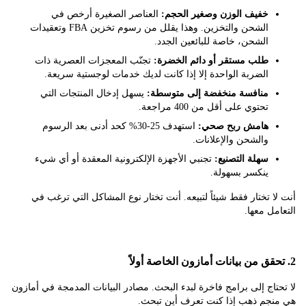
خفيف الوزن وصغير الحجم:
العناصر الصغيرة أرخص في
الشحن والتخزين. وهذا يقلل من رسوم تخزين FBA وتعقيدات
الشحن، خاصة للبائعين الجدد.
طلب مستقر أو دائم الخضرة:
تجنّب المعجزات العصرية ذات
الضربة الواحدة إلا إذا كانت لديك خدمات لوجستية سريعة.
منافسة منخفضة إلى متوسطة:
يسهل إدخال المنتجات التي
تحتوي على أقل من 400 مراجعة.
هامش ربح صحي:
استهدف 25-30% كحد أدنى بعد الرسوم
والشحن والإعلانات.
سهلة التصنيع:
تجنبي الأجهزة الإلكترونية المعقدة أو أي شيء
ينكسر بسهولة.
 تختار فقط شيئاً لتبيعه. أنت تختار نوع المشاكل التي ترغب في
ل معها.
اج إلى برامج فاخرة لبدء البحث. مصادر البيانات المدمجة في أمازون
جم ذهب إذا كنت تعرف أين تبحث.