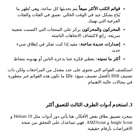
قوائم الكتب الأكثر مبيعاً
يتم تحديثها كل ساعة، وهي تُظهر ما
يُباع بشكل جيد في الوقت الحالي. تعمق في الفئات والفئات
الفرعية التي تهمك.
المحركون والمحركون
يركز على المنتجات التي اكتسبت شعبية
سريعة. رائع لاكتشاف الاتجاهات الناشئة.
إصدارات جديدة ساخنة:
مفيد إذا كنت تفكر في إطلاق شيء
جديد.
أكثر ما تمنيته:
يعطي فكرة عما يدخره الناس أو يهدونه بنشاط.
ف القوائم التي تحتوي على عدد معتدل من المراجعات ولكن ذات
تصنيف BSR (أفضل تصنيف مبيع). غالبًا ما تكون هذه القوائم غير متطورة
لات عالية الاهتمام.
بمجرد تضييق نطاق بعض الأفكار، هنا يأتي دور أدوات مثل Helium 10 و
Jungle Scout و AMZScout. فهي تساعدك على التحقق من صحة
اضات بأرقام حقيقية.