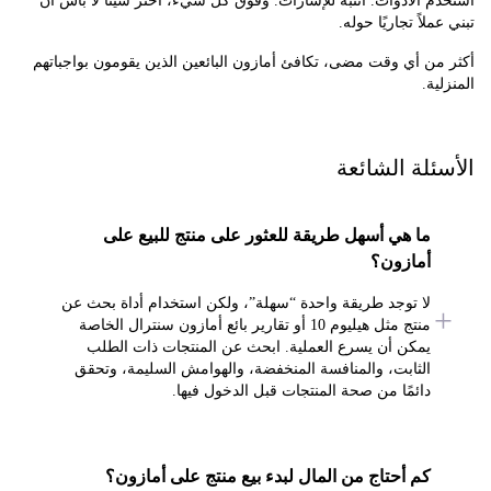
 الأدوات. انتبه للإشارات. وفوق كل شيء، اختر شيئًا لا بأس أن
لاً تجاريًا حوله.
ن أي وقت مضى، تكافئ أمازون البائعين الذين يقومون بواجباتهم
ية.
ئلة الشائعة
ما هي أسهل طريقة للعثور على منتج للبيع على
أمازون؟
لا توجد طريقة واحدة “سهلة”، ولكن استخدام أداة بحث عن
منتج مثل هيليوم 10 أو تقارير بائع أمازون سنترال الخاصة
يمكن أن يسرع العملية. ابحث عن المنتجات ذات الطلب
الثابت، والمنافسة المنخفضة، والهوامش السليمة، وتحقق
دائمًا من صحة المنتجات قبل الدخول فيها.
كم أحتاج من المال لبدء بيع منتج على أمازون؟