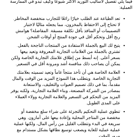
لي تفصيل لأساليب التوريد الأكثر شيوعاً وكيف تبدو في الممارسة
ة:
تعد الطباعة عند الطلب خيارًا رائعًا للتجارب منخفضة المخاطر.
لا تحتاج إلى الاحتفاظ بالمخزون، مما يجعله مثاليًا لاختبار
التصميمات أو المنافذ بأقل تكلفة مسبقة. المفاضلة؟ هوامش
ربح أقل وتحكم أقل في جودة المنتج أو أوقات الشحن.
يتيح لك البيع بالجملة الاستفادة من المنتجات الناجحة بالفعل.
تشتري بالجملة من العلامات التجارية المعروفة وتعيد بيعها
بسعر أعلى. إنه أبسط من إطلاق علامتك التجارية الخاصة ولكن
يمكن أن يصاحب ذلك منافسة أشد ومرونة أقل في التسعير.
العلامة الخاصة هي أن تأخذ منتجاً عاماً وتعيد تسميته بعلامتك
التجارية الخاصة. ويتطلب هذا النموذج المزيد من الوقت والمال
مقدماً، بما في ذلك تصميم العبوات والتغليف، والاستعانة
بمصادر من الشركة المصنعة، وبناء العلامة التجارية، ولكنه يوفر
المزيد من التحكم في التسعير والعلامة التجارية وولاء العملاء
على المدى الطويل.
تنطوي عملية التحكيم بالتجزئة على شراء سلع مخفضة أو
مخفضة من المتاجر المحلية وإعادة بيعها على أمازون. وهي
سريعة في البدء وتتطلب القليل من رأس المال، ولكنها عملية
عملية عملية للغاية ويصعب توسيع نطاقها بشكل مستدام مع
مرور الوقت.