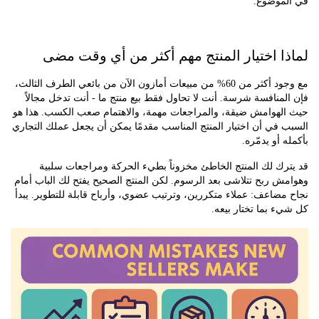
موضوع.
ا اختيار المنتج مهم أكثر من أي وقت مضى
مع وجود أكثر من 60% من مبيعات أمازون الآن من بائعي الطرف الثالث،
منافسة شرسة. أنت لا تحاول فقط بيع منتج ما - أنت تدخل مجالاً
لهوامش ضيقة، والمراجعات مهمة، والاهتمام صعب الكسب. هذا هو
في أن اختيار المنتج المناسب مقدمًا يمكن أن يجعل عملك التجاري
 أو يدمّره.
رك لك المنتج الخاطئ مخزوناً بطيء الحركة ومراجعات سلبية
 ربح تتلاشى بعد الرسوم. لكن المنتج الصحيح يفتح لك الباب أمام
ضاعف: عملاء متكررين، وترتيب عضوي، وأرباح قابلة للتطوير. يبدأ
 بما تختار بيعه.