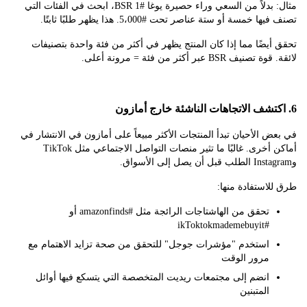
مثال: بدلاً من السعي وراء حصيرة يوغا #1 BSR، ابحث في الفئات التي
 خمسة أو ستة عناصر تحت #5،000. هذا يظهر طلبًا ثابتًا.
يضًا مما إذا كان المنتج يظهر في أكثر من فئة واحدة بتصنيفات
 BSR عبر أكثر من فئة = مرونة أعلى.
 الأحيان تبدأ المنتجات الأكثر مبيعاً على أمازون في الانتشار في
أماكن أخرى. غالبًا ما تثير منصات التواصل الاجتماعي مثل TikTok
استفادة منها:
تحقق من الهاشتاجات الرائجة مثل #amazonfinds أو
#ikToktokmademebuyit
استخدم "مؤشرات جوجل" للتحقق من صحة تزايد الاهتمام مع
مرور الوقت
انضم إلى مجتمعات ريديت المتخصصة التي يتسكع فيها أوائل
المتبنين