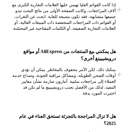
إذا كانت القوائم العليا تهيمن عليها العلامات التجارية الكبرى مع
آلاف المراجعات، وكانت الصفحة الأولى من نتائج البحث تبدو
جميعها متشابهة، فقد تكون مشبعة للغاية. ابحث عن الثغرات،
أو القوائم ذات المراجعات المنخفضة ذات المبيعات العالية، أو
العلامات التجارية الضعيفة، أو الكلمات المفتاحية غير المحسّنة.
هل يمكنني بيع المنتجات من AliExpress أو مواقع
دروبشيبينغ أخرى؟
يمكنك ذلك، لكن الأمر محفوف بالمخاطر. يمكن أن تؤدي
أوقات الشحن الطويلة، ومشاكل مراقبة الجودة، وصداع خدمة
العملاء إلى مراجعات سلبية. أمازون صارمة بشأن معايير
التنفيذ، لذلك من الأفضل تجنب دروبشيبينغ ما لم تكن قد
اختبرت المورد بدقة.
هل لا تزال المراجحة بالتجزئة تستحق العناء في عام
2025؟