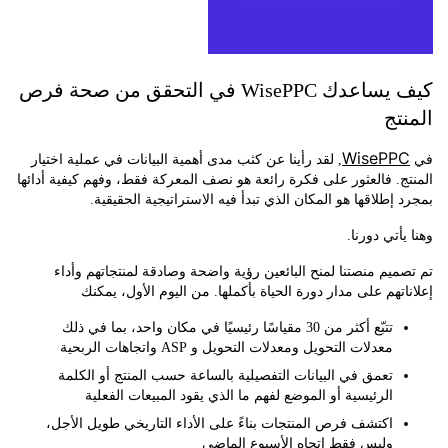
كيف يساعدك WisePPC في التحقق من صحة فرص
تج
WisePP
, لقد رأينا عن كثب مدى أهمية البيانات في عملية اختيار
. فالعثور على فكرة رائعة هو نصف المعركة فقط، وفهم كيفية أدائها
إطلاقها هو المكان الذي تبدأ فيه الاستراتيجية الحقيقية.
أتي دورنا.
يم منصتنا لمنح البائعين رؤية واضحة وصادقة لمنتجاتهم وأداء
تهم على مدار دورة الحياة بأكملها. من اليوم الأول، يمكنك
تتبّع أكثر من 30 مقياسًا رئيسيًا في مكان واحد، بما في ذلك
معدلات التحويل ومعدلات التحويل و ASP واتجاهات الربحية
تعمق في البيانات التفصيلية بالساعة حسب المنتج أو الكلمة
الرئيسية أو الموضع لفهم ما الذي يقود المبيعات الفعلية
اكتشف فرص المنتجات بناءً على الأداء التاريخي طويل الأجل،
وليس فقط اتجاه الأسبوع الماضي