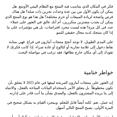
 المكان الذي يتناسب فيه المنتج مع النظام البيئي الأوسع. هل
أن يكون الأول من بين عدة وحدات تخزين ذات صلة؟ هل هناك
ضحة لزيادة المبيعات أو حزم مختلفة؟ هل هذا هو نوع المنتج الذي
أن يجذب مشترين متكررين، أم أنك عالق في العثور على عملاء
ي كل مرة؟ هذه ليست مجرد افتراضات، بل هي مؤشرات على ما
ن منتجك لديه مجال حقيقي للنمو.
مدى الطويل، لا توجد أنجح منتجات أمازون في فراغ. فهي بمثابة
خول إلى علامة تجارية أو كتالوج أو عادة شراء. إذا كانت فكرتك لا
 إلى أي مكان خارج نطاقها، فقد ترغب في مواصلة البحث.
ر ختامية
إن العثور على منتجات أمازون المربحة لبيعها في عام 2025 لا يتعلق بأن
حظوظاً. بل يتعلق الأمر باستخدام البيانات المتاحة بالفعل، والانتباه
 يريده المشترون بالفعل، والصدق بشأن ما أنت قادر على إدارته.
ل، نعم. لكنه أيضاً قابل للتعلم. وبمجرد القيام به بشكل صحيح في
الأولى، يصبح المنتج التالي أسهل.