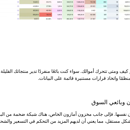
يف ومتى تتحرك أموالك. سواء كنت بائعًا منفردًا تدير منتجاتك القليلة
ن وبائعي السوق
ن نفسها. فإلى جانب مخزون أمازون الخاص، هناك شبكة ضخمة من البا
ن بشكل مستقل، مما يعني أن لديهم المزيد من التحكم في التسعير وال