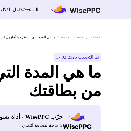
تكامل الذكاء
المنتج
الصفحة الرئيسية
المدونة
/
/
ما هي المدة التي تستغرقها أمازون لس
تم التحديث 17.02.2026
ما هي المدة الت
من بطاقتك
جرّب WisePPC - أداة تسويق أمازون
لا حاجة لبطاقة ائتمان