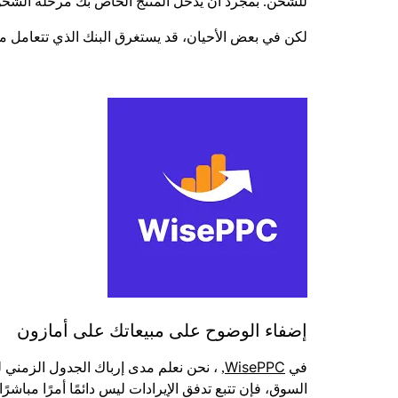
للشحن. بمجرد أن يدخل المنتج الخاص بك مرحلة الشحن، ت
لكن في بعض الأحيان، قد يستغرق البنك الذي تتعامل مع
إضفاء الوضوح على مبيعاتك على أمازون
WisePPC
في
, ، نحن نعلم مدى إرباك الجدول الزمني
السوق، فإن تتبع تدفق الإيرادات ليس دائمًا أمرًا مباشرًا. لهذا السبب أنشأنا WisePPC - منصة شاملة تساعد البائعين على إدارة