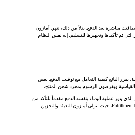
قتك مباشرة بعد الدفع. بدلاً من ذلك، تنهي أمازون
لتي تم تأكيدها وتجهيزها للتسليم. إنه نفس النظام
، يقرر البائع كيفية التعامل مع توقيت الدفع. بعض
ن القياسية ويفرضون الرسوم بمجرد شحن المنتج.
لذي يدير عملية الوفاء بنفسه الدفع مقدماً للتأكد من
قدرته على تغطية تكاليف الشحن والمخزون. من ناحية أخرى، عادةً ما يتبع البائعون الذين يستخدمون خدمة Fulfillment by Amazon (FBA)، حيث تتولى أمازون التعبئة والتخزين