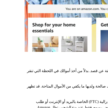
عن قصد. بدلاً من أخذ أموالك في اللحظة التي تنقر
الحة ولديها ما يكفي من الأموال المتاحة. قد تظهر
ويعود السبب وراء هذا التأخير جزئياً إلى الامتثال للوائح. تتطلب قاعدة لجنة التجارة الفيدرالية (FTC) الخاصة بلجنة التجارة الفيدرالية (FTC) الخاصة بالبريد أو الإنترنت أو طلب
البضائع عبر الهاتف أنه إذا تأخر الطلب، يجب على البائع إخطارك وتقديم خيار الإلغاء أو قبول تاريخ التسليم الجديد. من خلال فرض رسوم فقط عند بدء الشحن، تظل Amazon