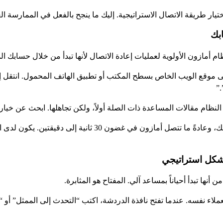
تيار طريقة الاتصال الاستراتيجية. إليك ما ينجح بالفعل في الممارسة الع
م أمازون الأولوية لعمليات إعادة الاتصال لأنها تبدأ من خلال حسابك ا
ول إلى حساب Amazon الخاص بك على موقع الويب الخاص بسطح المكتب أو تطبيق الهاتف ال
”
لنظام مقالات المساعدة ذات الصلة أولاً، ولكن تجاهلها. ابحث عن خيا
اختر “طلب مكالمة هاتفية” عند توفرها. أدخل رقم هاتفك، وعادة
ها تبدأ أحياناً بمساعد آلي. المفتاح هو المثابرة.
 نفسه. عندما تفتح نافذة الدردشة، اكتب “التحدث إلى الممثل” أو “وكيل