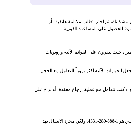
مشكلتك، ثم اختر “طلب مكالمة هاتفية” أو
ن، حيث ينقرون على القوائم الآلية وروبوتات
 الخيارات الآلية أكثر بروزاً للتعامل مع الحجم
واء كنت تتعامل مع عملية إرجاع معقدة، أو نزاع على
تعمل أمازون على خدمة العملاء على مدار الساعة طوال أيام الأسبوع، ووفقًا لموقع Business Insider، فإن رقم الاتصال الأساسي هو 1-888-280-4331. ولكن مجرد الاتصال بهذا