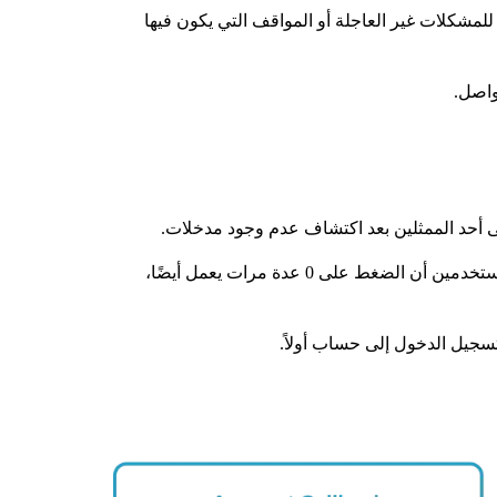
بالنسبة للمشكلات غير العاجلة أو المواقف التي يكون فيها
واصل.
ل إلى أحد الممثلين بعد اكتشاف عدم وجود مدخلات.
بدلاً من ذلك، يمكن أن يؤدي النطق بكلمة “ممثل” أو “وكيل” أو “خدمة العملاء” بشكل متكرر إلى إجراء التحويل. أفاد بعض المستخدمين أن الضغط على 0 عدة مرات يعمل أيضًا،
تسجيل الدخول إلى حساب أولاً.