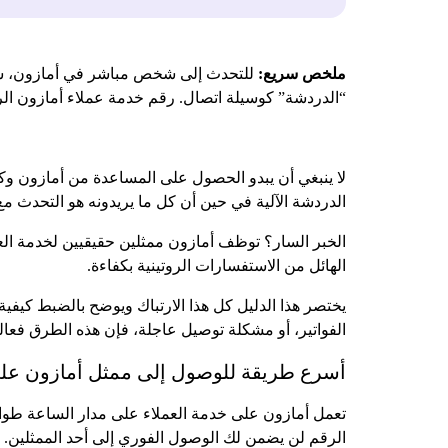
ملخص سريع:
للتحدث إلى شخص مباشر في أمازون، سجّ
“الدردشة” كوسيلة اتصال. رقم خدمة عملاء أمازون الرئيسي هو 1-888-280-4331، وهو متاح على مدار الساعة طوال أيام الأسبوع للحصول
لا ينبغي أن يبدو الحصول على المساعدة من أمازون وكأ
الدردشة الآلية في حين أن كل ما يريدونه هو التحدث م
الخبر السار؟ توظف أمازون ممثلين حقيقيين لخدمة العمل
الهائل من الاستفسارات الروتينية بكفاءة.
يختصر هذا الدليل كل هذا الارتباك ويوضح بالضبط كيفية
الفواتير، أو مشكلة توصيل عاجلة، فإن هذه الطرق فعال
أسرع طريقة للوصول إلى ممثل أمازون على 
الرقم لن يضمن لك الوصول الفوري إلى أحد الممثلين.