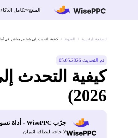
تكامل الذكاء
المنتج
الصفحة الرئيسية
المدونة
/
/
كيفية التحدث إلى شخص مباشر في أمازون (
تم التحديث 05.05.2026
كيفية التحدث إ
2026)
جرّب WisePPC - أداة تسويق أمازون
لا حاجة لبطاقة ائتمان