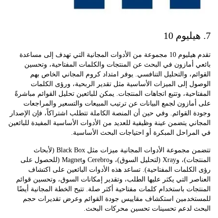
تقدم هيليوم 10 مجموعة من الأدوات المجانية التي تهدف إلى مساعدة
أمازون في البحث عن المنتجات والكلمات المفتاحية، وتحسين
م، والتحليل التنافسي. يوفر امتداد كروم المجاني الخاص بهم
 إلى الميزات الأساسية مثل تقدير الربحية، ورؤى الكلمات
حية، وتتبع اتجاهات المنتجات. يمكن للبائعين تحليل القوائم مباشرةً
ازون لجمع البيانات عن ترتيب المبيعات والتسعير والمراجعات
القوائم. وفي حين أن المنصة الكاملة تتطلب اشتراكاً، فإن الإصدار
ي يتضمن عينة وظيفية للعديد من الأدوات الأساسية المفيدة للبائعين
راحل المبكرة أو احتياجات البحث الأساسية.
تتضمن مجموعة الأدوات المجانية ميزات مثل Black Box (لأبحاث
المنتجات)، وXray (لتحليل السوق)، وCerebro وMagnet (للحصول على
كلمات المفتاحية). تساعد هذه الأدوات البائعين على اكتشاف
ر التي يكثر عليها الطلب، وتقدير إمكانات السوق، وتحسين قوائم
ات باستخدام كلمات مفتاحية أكثر صلة. تتيح الخطة المجانية أيضًا
خدمين استكشاف مقاييس جودة القوائم وعرض تقديرات حجم
 لدعم تحسينات تحسين محركات البحث.