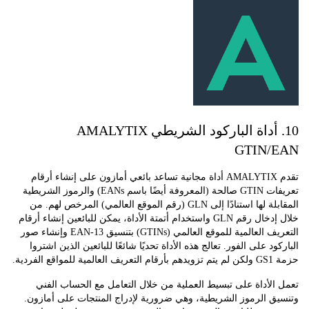
10. أداة الباركود الشريطي AMALYTIX
GTIN/
تقدم AMALYTIX أداة مجانية تساعد بائعي أمازون على إنشاء أرقام
تعريفات GTIN صالحة (المعروفة أيضًا باسم EANs) والرموز الشريطية
المقابلة لها استنادًا إلى GLN (رقم الموقع العالمي) المرخص لهم. من
خلال إدخال رقم GLN واستخدام أتمتة الأداة، يمكن للبائعين إنشاء أرقام
التعريف العالمية للموقع العالمي (GTINs) بتنسيق EAN-13 وإنشاء صور
ود على الفور. تعالج هذه الأداة تحديًا شائعًا للبائعين الذين اشتروا
 الفردية.
لأداة على تبسيط العملية من خلال التعامل مع الحساب الفني
ق الرموز الشريطية، وهي ضرورية لإدراج المنتجات على أمازون.