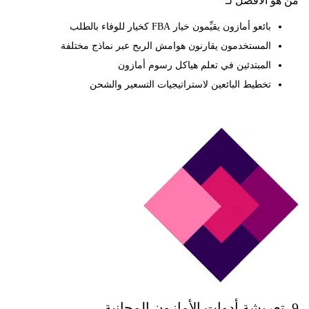
 الأفضل لـ
بائعو أمازون يقيِّمون خيار FBA كخيار للوفاء بالطلب
المستخدمون يقارنون هوامش الربح عبر نماذج مختلفة
المبتدئين في تعلم هياكل رسوم أمازون
تخطيط البائعين لاستراتيجيات التسعير والشحن