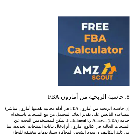
إن حاسبة الربحية من أمازون FBA هي أداة مجانية تقدمها أمازون مباشرةً
ة البائعين على تقدير العائد المحتمل من بيع المنتجات باستخدام
خدمة Fulfillment by Amazon (FBA). يمكن للمستخدمين البحث عن
ات الحالية في كتالوج أمازون أو إدخال بيانات المنتجات الجديدة، بما
 التكاليف ورسوم الشحن، لمحاكاة سيناريوهات مختلفة للوفاء.