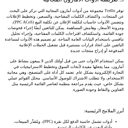
توفر Trellis مجموعة من أدوات أمازون المجانية التي تركز على البحث
نتجات، واكتشاف الكلمات المفتاحية، والتسعير، وتخطيط الإعلانات.
وتتضمن الأدوات حاسبات لتكلفة الإعلان عن تكلفة البيع (PPC ACoS)،
 الأسعار، وهامش المساهمة. يمكن للبائعين أيضًا إجراء فحوصات
لقائمة، واستكشاف اقتراحات الكلمات المفتاحية، وإجراء تحليل
 باستخدام البيانات العامة المتاحة. تم تصميم هذه الأدوات لمساعدة
ين على اتخاذ قرارات مستنيرة قبل تشغيل الحملات الإعلانية
عة أو إدراج منتجات جديدة.
ستخدام الأدوات حتى من قبل أولئك الذين لا يبيعون بنشاط على
، مما يجعلها مفيدة لأبحاث السوق وتخطيط الاستراتيجيات في
ة الإلكترونية بشكل عام. تعتمد كل أداة على المتصفح، وهي مجانية
خدام، ولا تتطلب الاشتراك للوصول الأساسي. محلل القوائم عملي
خاص، حيث يقدم مراجعة منظمة لعناصر القائمة الرئيسية مثل
ين والنقاط وجودة الصورة.
لملامح الرئيسية:
أدوات تشمل حاسبة الدفع لكل نقرة (PPC)، ومُقدِّر المبيعات،
وأداة البحث عن الكلمات الرئيسية