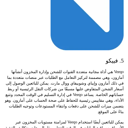
Veeqo هي أداة مجانية متعددة القنوات للشحن وإدارة المخزون أنشأتها
، وهي مصممة لتركيز التعامل مع الطلبات عبر منصات متعددة بما
 أمازون وإيباي وشوبيفاي ووال مارت. يمكن للبائعين الوصول إلى
الشحن المتفاوض عليها مسبقًا من شركات النقل الرئيسية أو ربط
حساباتهم الخاصة. يساعد Veeqo في إدارة التسليم في الوقت المحدد وتتبع
ء، وهي مقاييس رئيسية للحفاظ على صحة الحساب على أمازون. وهو
 ميزات للشحن على دفعات وانتقاء المستودعات وتوجيه الطلبات
على الموقع.
يمكن للبائعين أيضًا استخدام Veeqo لمزامنة مستويات المخزون عبر
ق ومراقبة البيانات في الوقت الفعلي مثل المبيعات وتكاليف التنفيذ.