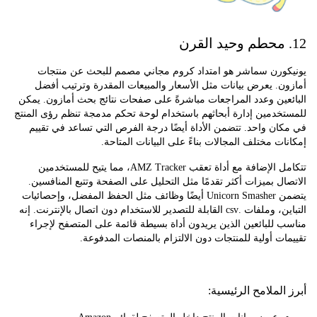
ورن سماشر هو امتداد كروم مجاني مصمم للبحث عن منتجات
. يعرض بيانات مثل الأسعار والمبيعات المقدرة وترتيب أفضل
ين وعدد المراجعات مباشرةً على صفحات نتائج بحث أمازون. يمكن
دمين إدارة أبحاثهم باستخدام لوحة تحكم مدمجة تنظم رؤى المنتج
ن واحد. تتضمن الأداة أيضًا درجة الفرص التي تساعد في تقييم
ت مختلف المجالات بناءً على البيانات المتاحة.
تتكامل الإضافة مع أداة تعقب AMZ Tracker، مما يتيح للمستخدمين
ل بميزات أكثر تقدمًا مثل التحليل على الصفحة وتتبع المنافسين.
يتضمن Unicorn Smasher أيضًا وظائف مثل الحفظ المفضل، وإحصائيات
التباين، وملفات .csv القابلة للتصدير للاستخدام دون اتصال بالإنترنت. إنه
للبائعين الذين يريدون أداة بسيطة قائمة على المتصفح لإجراء
ت أولية للمنتجات دون الالتزام بالمنصات المدفوعة.
لملامح الرئيسية: