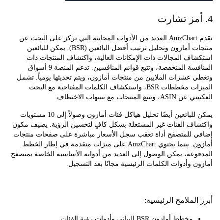
تقدم AmzChart العديد من الأدوات المجانية التي تركز على البحث عن
منتجات أمازون وتحليل ترتيب أفضل البائعين (BSR). يمكن للبائعين
ف المجالات ذات الإمكانات العالية، واكتشاف المنتجات ذات
المنافسة المنخفضة، وتتبع قوائم المنافسين. تدعم المنصة 9 أسواق
عشرات الملايين من منتجات أمازون، ويتم تحديثها يومياً. تشمل
الميزات مخططات BSR، واستكشاف الكلمات المفتاحية مع البحث
لمنتجات مع تنبيهات الاختطاف.
يمكن للبائعين أيضًا تحليل هياكل فئات أمازون وصولاً إلى 10 مستويات
اف الفئات غير المستغلة بشكل كافٍ لتحسين الرؤية. يضيف مكون
 للمتصفح أداة تعقب سجل الأسعار مباشرة على صفحات منتجات
أمازون. بينما يحتوي AmzChart على ميزات متقدمة في إطار الخطط
عة، يمكن الوصول إلى العديد من أدواته الأساسية الخاصة بمتصفح
 وأدوات الكلمات الرئيسية مجانًا بعد التسجيل.
لملامح الرئيسية:
مخطط أمازون BSR البياني وأدوات رؤية الفئات