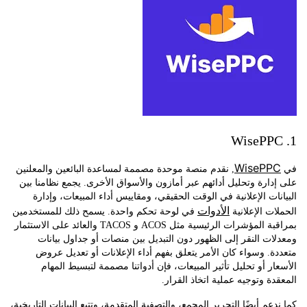
WisePP
, نقدم منصة موحدة مصممة لمساعدة البائعين والمعلنين
ارة وتحليل أدائهم عبر أمازون والأسواق الأخرى. يجمع نظامنا بين
ات الإعلانية في الوقت الحقيقي، ومقاييس أداء المبيعات، وإدارة
الأدوات
ت الإعلانية
في لوحة تحكم واحدة. يسمح ذلك للمستخدمين
بمراقبة المؤشرات الرئيسية مثل ACOS و TACOS والعائد على الاستثمار
ت النقر إلى الظهور دون التبديل بين منصات أو جداول بيانات
. وسواء كان الأمر يتعلق بفهم أداء الإعلانات أو تعديل عروض
ر أو تحليل تأثير المبيعات، فإن أدواتنا مصممة لتبسيط المهام
ة وتوجيه عملية اتخاذ القرار.
عم أيضًا التحرير المجمع، والتصفية المتقدمة، وتتبع البيانات التاريخية،