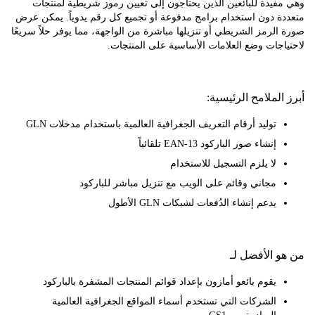
يدة للبائعين الذين يحتاجون إلى تعيين رموز شريطية لمنتجات
ة دون استخدام برامج مدفوعة أو تجميع كل رقم يدوياً. يمكن عرض
لرمز الشريطي أو تنزيلها مباشرة من الواجهة، مما يوفر حلاً سريعًا
جات وضع العلامات الأساسية على المنتجات.
لملامح الرئيسية:
توليد أرقام التعريف الجغرافية العالمية باستخدام مدخلات GLN
إنشاء صور الباركود EAN-13 تلقائياً
لا يلزم التسجيل للاستخدام
مجاني وقائم على الويب مع تنزيل مباشر للباركود
يدعم إنشاء الدُفعات لشبكات GLN الأطول
 الأفضل لـ
يقوم بائعو أمازون بإعداد قوائم المنتجات المشفرة بالباركود
الشركات التي تستخدم أسماء المواقع الجغرافية العالمية