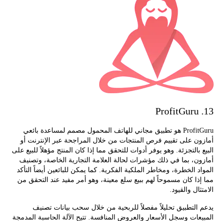
ProfitGuru هو تطبيق مجاني للهاتف المحمول مصمم لمساعدة بائعي
 على تقييم فرص المنتجات من خلال المراجحة عبر الإنترنت أو
بالتجزئة. وهو يوفر أدوات للتحقق مما إذا كان المنتج مؤهلاً للبيع على
، بما في ذلك مؤشرات لحالة العلامة التجارية الخاصة، وتصنيف
 الخطرة، ومخاطر الملكية الفكرية. كما يمكن للبائعين أيضاً التأكد
ا كان مسموحاً لهم ببيع سلع معينة، وهو أمر مفيد عند التحقق من
ل والقيود.
لتطبيق تحليلاً مفصلاً للربحية من خلال سحب بيانات تصنيف
ات وسجل الأسعار والعروض المنافسة. تتيح الآلة الحاسبة المدمجة