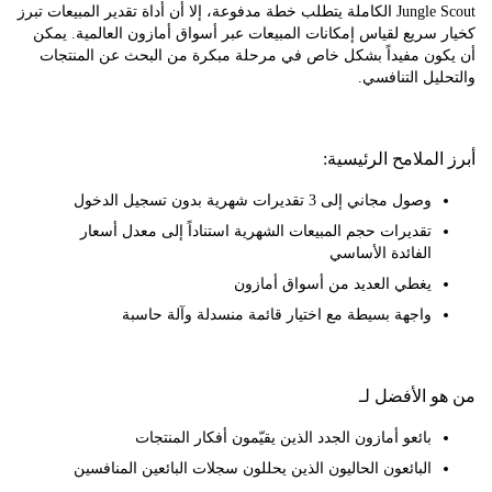
Jungle Scout الكاملة يتطلب خطة مدفوعة، إلا أن أداة تقدير المبيعات تبرز
سريع لقياس إمكانات المبيعات عبر أسواق أمازون العالمية. يمكن
ون مفيداً بشكل خاص في مرحلة مبكرة من البحث عن المنتجات
يل التنافسي.
لملامح الرئيسية:
وصول مجاني إلى 3 تقديرات شهرية بدون تسجيل الدخول
تقديرات حجم المبيعات الشهرية استناداً إلى معدل أسعار
الفائدة الأساسي
يغطي العديد من أسواق أمازون
واجهة بسيطة مع اختيار قائمة منسدلة وآلة حاسبة
 الأفضل لـ
بائعو أمازون الجدد الذين يقيّمون أفكار المنتجات
البائعون الحاليون الذين يحللون سجلات البائعين المنافسين