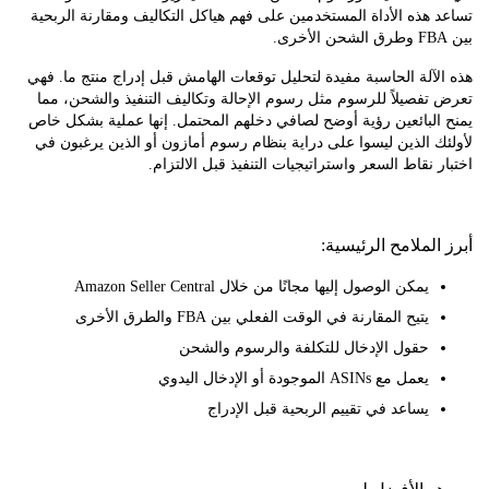
هذه الأداة المستخدمين على فهم هياكل التكاليف ومقارنة الربحية
آلة الحاسبة مفيدة لتحليل توقعات الهامش قبل إدراج منتج ما. فهي
فصيلاً للرسوم مثل رسوم الإحالة وتكاليف التنفيذ والشحن، مما
لبائعين رؤية أوضح لصافي دخلهم المحتمل. إنها عملية بشكل خاص
 الذين ليسوا على دراية بنظام رسوم أمازون أو الذين يرغبون في
 نقاط السعر واستراتيجيات التنفيذ قبل الالتزام.
لملامح الرئيسية:
يمكن الوصول إليها مجانًا من خلال Amazon Seller Central
يتيح المقارنة في الوقت الفعلي بين FBA والطرق الأخرى
حقول الإدخال للتكلفة والرسوم والشحن
يعمل مع ASINs الموجودة أو الإدخال اليدوي
يساعد في تقييم الربحية قبل الإدراج