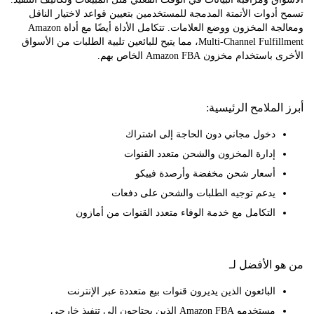
دوات الأتمتة المدمجة للمستخدمين بتعيين قواعد لاختيار الناقل
ومعالجة المخزون ووضع العلامات. تتكامل الأداة أيضًا مع أداة Amazon
Multi-Channel Fulfillment، مما يتيح للبائعين تلبية الطلبات من الأسواق
تخدام مخزون Amazon FBA الخاص بهم.
لملامح الرئيسية:
دخول مجاني دون الحاجة إلى اشتراك
إدارة المخزون والشحن متعدد القنوات
أسعار شحن مخفضة وأرصدة فييكو
يدعم توجيه الطلبات والشحن على دفعات
التكامل مع خدمة الوفاء متعدد القنوات من أمازون
 الأفضل لـ
البائعون الذين يديرون قنوات بيع متعددة عبر الإنترنت
مستخدمو Amazon FBA الذين يحتاجون إلى تنفيذ خارجي