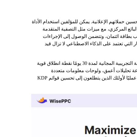
ات المفتاحية، وهي مصممة لمساعدة مؤلفي KDP وبائعي أمازون على تحسين حملاتهم الإعلانية. يمكن للمؤلفين استخدام الأداة
بائع المركزي، مع ميزات مثل التصفية المتقدمة
لحات البحث عالية الأداء. الأداة مجانية للبدء بنسخة تجريبية لمدة 30 يومًا، ولا تتطلب بطاقة ائتمان، وتتضمن الوصول إلى الإجراءات
 التي تعتمد على الذكاء الاصطناعي لا تزال قيد
تدعم أداتنا المؤلفين عبر أسواق أمازون المتعددة، مما يسمح باستراتيجيات الكلمات المفتاحية الخاصة بكل منطقة. توفر النسخة التجريبية المجانية لمدة 30 يومًا نقطة انطلاق قوية
فوعة تحليلات أعمق، ولوحات معلومات متعددة
الحسابات، والتنبؤ الآلي بالمخزون. يمكن للمؤلفين أيضًا تقديم تعليقاتهم للمساعدة في تشكيل مستقبل الأداة، مما يجعلها خيارًا عمليًا لأولئك الذين يتطلعون إلى تحسين قوائم KDP