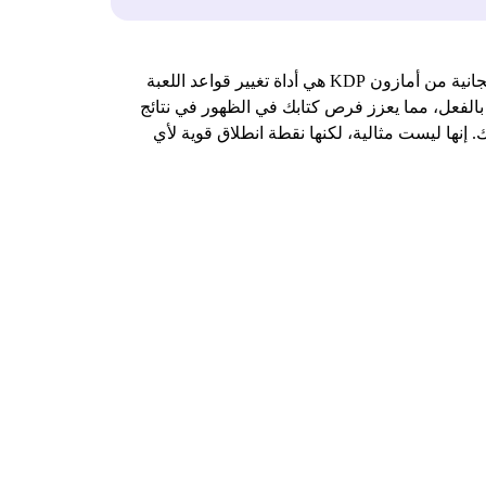
يعد النشر الذاتي على Amazon KDP أمرًا مثيرًا، ولكن قد يبدو أن الحصول على كتابك قد يبدو شاقًا. أداة الكلمات المفتاحية المجانية من أمازون KDP هي أداة تغيير قواعد اللعبة
 بالفعل، مما يعزز فرص كتابك في الظهور في نتائج
إنها ليست مثالية، لكنها نقطة انطلاق قوية لأي