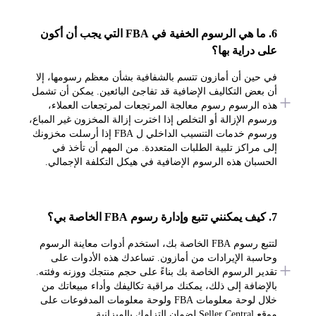
6. ما هي الرسوم الخفية في FBA التي يجب أن أكون
على دراية بها؟
في حين أن أمازون تتسم بالشفافية بشأن معظم رسومها، إلا
أن بعض التكاليف الإضافية قد تفاجئ البائعين. يمكن أن تشمل
هذه الرسوم رسوم معالجة المرتجعات لمرتجعات العملاء،
ورسوم الإزالة أو التخلص إذا اخترت إزالة المخزون غير المباع،
ورسوم خدمات التنسيب الداخلي ل FBA إذا أرسلت مخزونك
إلى مراكز تلبية الطلبات المتعددة. من المهم أن تأخذ في
الحسبان هذه الرسوم الإضافية في هيكل التكلفة الإجمالي.
7. كيف يمكنني تتبع وإدارة رسوم FBA الخاصة بي؟
لتتبع رسوم FBA الخاصة بك، استخدم أدوات معاينة الرسوم
وحاسبة الإيرادات من أمازون. تساعدك هذه الأدوات على
تقدير الرسوم الخاصة بك بناءً على حجم منتجك ووزنه وفئته.
بالإضافة إلى ذلك، يمكنك مراقبة تكاليفك وأداء مبيعاتك من
خلال لوحة معلومات FBA ولوحة معلومات المدفوعات على
موقع Seller Central لضمان التزامك بالميزانية.