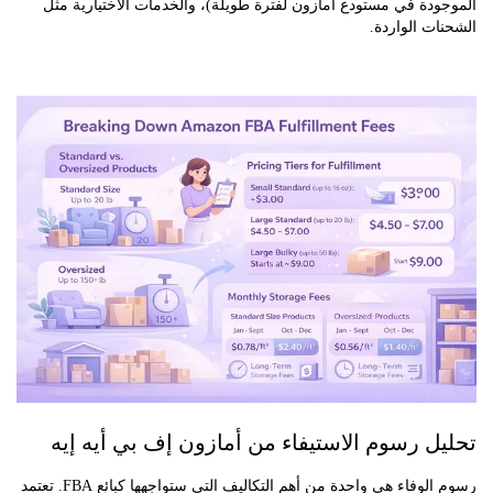
دة في مستودع أمازون لفترة طويلة)، والخدمات الاختيارية مثل
ت الواردة.
ل رسوم الاستيفاء من أمازون إف بي أيه إيه
رسوم الوفاء هي واحدة من أهم التكاليف التي ستواجهها كبائع FBA. تعتمد