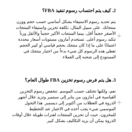
2. كيف يتم احتساب رسوم تنفيذ FBA؟
يتم تحديد رسوم الاستيفاء بشكل أساسي حسب حجم ووزن
منتجاتك. على سبيل المثال، تكلفة تخزين واستيفاء المنتجات
الأصغر حجماً أقل، بينما المنتجات الأكبر حجماً والأثقل وزناً
تتكبد رسوم أعلى. تستخدم أمازون مستويات أسعار محددة
اعتمادًا على ما إذا كان منتجك بحجم قياسي أو كبير الحجم.
تغطي هذه الرسوم كل شيء بدءاً من اختيار منتجك في
المستودع إلى شحنه إلى العملاء.
3. هل يتم فرض رسوم تخزين FBA طوال العام؟
نعم، ولكنها تختلف حسب الموسم. تنخفض رسوم التخزين
القياسية في أمازون من يناير إلى سبتمبر وتزيد خلال أشهر
الذروة في العطلات من أكتوبر إلى ديسمبر. هذا التحول
الموسمي شيء يجب أخذه في الاعتبار عند التخطيط
للمخزون، حيث أن تخزين المنتجات لفترات طويلة خلال أوقات
الذروة يمكن أن يزيد التكاليف بشكل كبير.