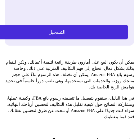
التسجيل
ن يكون البيع على أمازون طريقة رائعة لتنمية أعمالك، ولكن للقيام
شكل فعال، تحتاج إلى فهم التكاليف المترتبة على ذلك، وخاصة
رسوم بائع Amazon FBA. يمكن أن تختلف هذه الرسوم بناءً على حجم
ووزنه والخدمات التي تستخدمها، وهي تلعب دوراً حاسماً في تحديد
 الربح الخاصة بك.
في هذا الدليل، سنقوم بتفصيل ما تتضمنه رسوم بائع FBA، وكيفية عملها،
ة النصائح حول كيفية تقليل هذه التكاليف لتحسين أرباحك النهائية.
سواء كنت جديدًا على Amazon FBA أو تبحث عن طرق لتحسين نفقاتك،
نا بتغطيتك.