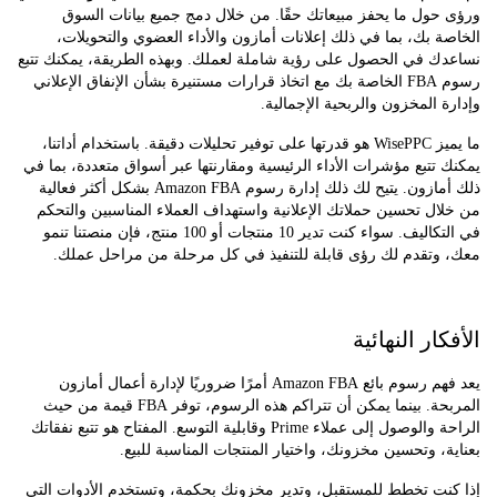
ول ما يحفز مبيعاتك حقًا. من خلال دمج جميع بيانات السوق
 بك، بما في ذلك إعلانات أمازون والأداء العضوي والتحويلات،
ك في الحصول على رؤية شاملة لعملك. وبهذه الطريقة، يمكنك تتبع
رسوم FBA الخاصة بك مع اتخاذ قرارات مستنيرة بشأن الإنفاق الإعلاني
 المخزون والربحية الإجمالية.
ما يميز WisePPC هو قدرتها على توفير تحليلات دقيقة. باستخدام أداتنا،
تتبع مؤشرات الأداء الرئيسية ومقارنتها عبر أسواق متعددة، بما في
ذلك أمازون. يتيح لك ذلك إدارة رسوم Amazon FBA بشكل أكثر فعالية
ل تحسين حملاتك الإعلانية واستهداف العملاء المناسبين والتحكم
في التكاليف. سواء كنت تدير 10 منتجات أو 100 منتج، فإن منصتنا تنمو
وتقدم لك رؤى قابلة للتنفيذ في كل مرحلة من مراحل عملك.
ار النهائية
يعد فهم رسوم بائع Amazon FBA أمرًا ضروريًا لإدارة أعمال أمازون
المربحة. بينما يمكن أن تتراكم هذه الرسوم، توفر FBA قيمة من حيث
الراحة والوصول إلى عملاء Prime وقابلية التوسع. المفتاح هو تتبع نفقاتك
، وتحسين مخزونك، واختيار المنتجات المناسبة للبيع.
نت تخطط للمستقبل، وتدير مخزونك بحكمة، وتستخدم الأدوات التي