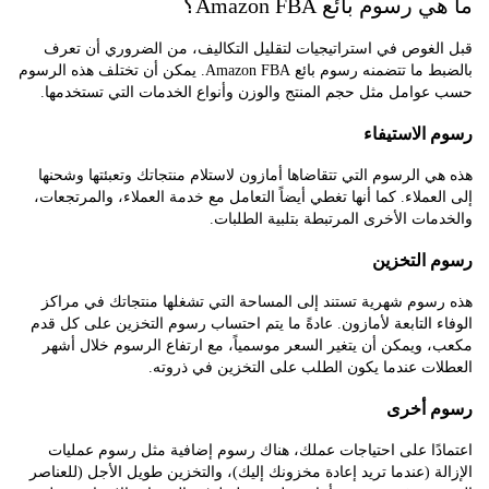
سوم بائع Amazon FBA؟
لغوص في استراتيجيات لتقليل التكاليف، من الضروري أن تعرف
بالضبط ما تتضمنه رسوم بائع Amazon FBA. يمكن أن تختلف هذه الرسوم
وامل مثل حجم المنتج والوزن وأنواع الخدمات التي تستخدمها.
الاستيفاء
 الرسوم التي تتقاضاها أمازون لاستلام منتجاتك وتعبئتها وشحنها
عملاء. كما أنها تغطي أيضاً التعامل مع خدمة العملاء، والمرتجعات،
ات الأخرى المرتبطة بتلبية الطلبات.
التخزين
سوم شهرية تستند إلى المساحة التي تشغلها منتجاتك في مراكز
 التابعة لأمازون. عادةً ما يتم احتساب رسوم التخزين على كل قدم
ويمكن أن يتغير السعر موسمياً، مع ارتفاع الرسوم خلال أشهر
ات عندما يكون الطلب على التخزين في ذروته.
 أخرى
دًا على احتياجات عملك، هناك رسوم إضافية مثل رسوم عمليات
ة (عندما تريد إعادة مخزونك إليك)، والتخزين طويل الأجل (للعناصر