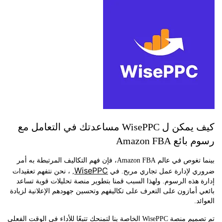
كيف يمكن ل WisePPC مساعدتك في التعامل مع
ع Amazon FBA
بينما تغوص في عالم Amazon FBA، فإن فهم التكاليف المرتبطة به أمر
WisePPC
 لإدارة عمل تجاري مربح. في
, ، نحن نتفهم تعقيدات
هذه الرسوم. ولهذا السبب قمنا بتطوير منصة تحليلات قوية تساعد
أمازون على التعرف على تكاليفهم وتحسين جهودهم الإعلانية لزيادة
.
تم تصميم منصة WisePPC الخاصة بنا لتمنحك تتبعًا للأداء في الوقت الفعلي