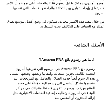
توفرها أمازون، يمكنك تقليل رسوم FBA والحفاظ على نمو عملك. الأمر
علق بإيجاد التوازن بين التكلفة والراحة والخدمات التي تقدمها
.
ال تنفيذ هذه الاستراتيجيات، ستكون في وضع أفضل لتوسيع نطاق
مع الحفاظ على التكاليف تحت السيطرة.
ئلة الشائعة
1. ما هي رسوم بائع Amazon FBA؟
رسوم بائع Amazon FBA هي الرسوم التي تفرضها أمازون
لتغطية تكاليف تخزين منتجاتك وانتقائها وتعبئتها وشحنها. تشمل
هذه الرسوم أيضاً خدمة العملاء والتعامل مع المرتجعات. يتم
تقسيمها بشكل أساسي إلى رسوم الوفاء (بناءً على حجم
المنتج ووزنه)، ورسوم التخزين (لحفظ منتجاتك في مراكز
الوفاء في أمازون)، وتكاليف إضافية للخدمات الاختيارية مثل
إزالة المخزون أو التخلص منه.