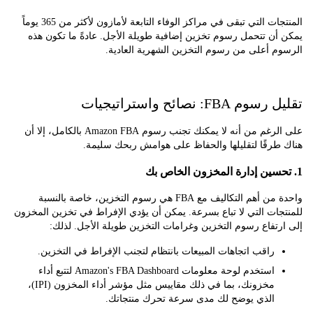
المنتجات التي تبقى في مراكز الوفاء التابعة لأمازون لأكثر من 365 يوماً
ن تتحمل رسوم تخزين إضافية طويلة الأجل. عادةً ما تكون هذه
م أعلى من رسوم التخزين الشهرية العادية.
FBA: نصائح واستراتيجيات
على الرغم من أنه لا يمكنك تجنب رسوم Amazon FBA بالكامل، إلا أن
طرقًا لتقليلها والحفاظ على هوامش ربحك سليمة.
واحدة من أهم التكاليف مع FBA هي رسوم التخزين، خاصة بالنسبة
ات التي لا تباع بسرعة. يمكن أن يؤدي الإفراط في تخزين المخزون
تفاع رسوم التخزين وغرامات التخزين طويلة الأجل. لذلك:
راقب اتجاهات المبيعات بانتظام لتجنب الإفراط في التخزين.
استخدم لوحة معلومات Amazon's FBA Dashboard لتتبع أداء
مخزونك، بما في ذلك مقاييس مثل مؤشر أداء المخزون (IPI)،
الذي يوضح لك مدى سرعة تحرك منتجاتك.