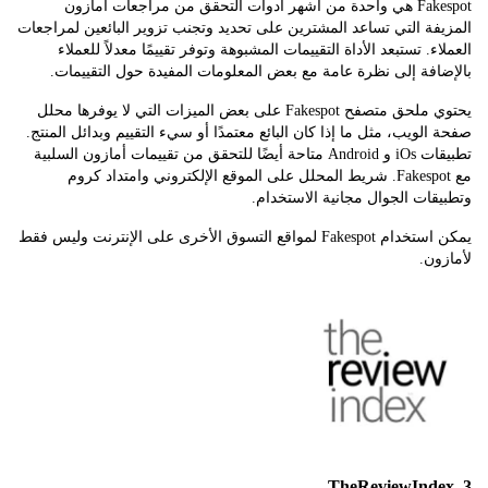
Fakespot هي واحدة من أشهر أدوات التحقق من مراجعات أمازون
ة التي تساعد المشترين على تحديد وتجنب تزوير البائعين لمراجعات
ء. تستبعد الأداة التقييمات المشبوهة وتوفر تقييمًا معدلاً للعملاء
فة إلى نظرة عامة مع بعض المعلومات المفيدة حول التقييمات.
يحتوي ملحق متصفح Fakespot على بعض الميزات التي لا يوفرها محلل
لويب، مثل ما إذا كان البائع معتمدًا أو سيء التقييم وبدائل المنتج.
تطبيقات iOs و Android متاحة أيضًا للتحقق من تقييمات أمازون السلبية
مع Fakespot. شريط المحلل على الموقع الإلكتروني وامتداد كروم
ات الجوال مجانية الاستخدام.
يمكن استخدام Fakespot لمواقع التسوق الأخرى على الإنترنت وليس فقط
ن.