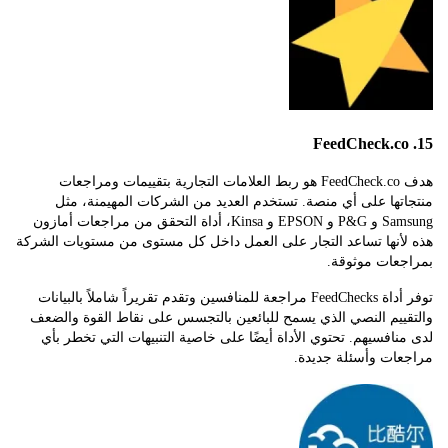
هدف FeedCheck.co هو ربط العلامات التجارية بتقييمات ومراجعات
ها على أي منصة. تستخدم العديد من الشركات المهيمنة، مثل
Samsung و P&G و EPSON و Kinsa، أداة التحقق من مراجعات أمازون
أنها تساعد التجار على العمل داخل كل مستوى من مستويات الشركة
عات موثوقة.
توفر أداة FeedChecks مراجعة للمنافسين وتقدم تقريراً شاملاً بالبيانات
يم النصي الذي يسمح للبائعين بالتجسس على نقاط القوة والضعف
افسيهم. تحتوي الأداة أيضًا على خاصية التنبيهات التي تخطر بأي
ات وأسئلة جديدة.