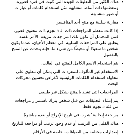
هناك الكثير من التعليقات الجيدة التي كُتبت في فترة قصيرة،
ومعظمها ذات أنماط متشابهة مثل استخدام كلمات أو عبارات
أو صور متشابهة.
مقارنة سلبية مع منتج أحد المنافسين
إذا كانت معظم المراجعات ذات الـ 5 نجوم ذات محتوى قصير،
فمن المحتمل أن تكون تلك المراجعات مزيفة. الأمر نفسه
ينطبق على المراجعات السلبية. في معظم الأحيان، عندما يكون
شخص ما سعيدًا أو محبطًا من شيء ما، فإنه يتحدث عن المنتج
بالتفصيل
يتم استخدام الاسم الكامل للمنتج في الغالب.
الاستخدام غير المألوف للمفردات التي يمكن أن تنطوي على
محاولة استخدام الكلمات الرئيسية لأغراض تحسين محركات
البحث
المراجعات التي تشيد بالمنتج بشكل غير طبيعي
يتم إنشاء التعليقات من قبل شخص يترك باستمرار مراجعات
من فئة 5 نجوم فقط
مراجعة إيجابية نُشرت في تاريخ الإدراج أو بعده مباشرةً
هناك القليل من الترتيب أو عدم وجود ترتيب أو مراجعة للتاريخ
إصدارات مختلفة من الصياغات، خاصة في الأرقام