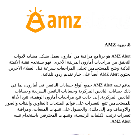
AMZ Alert هو برنامج مراقبة من أمازون يعمل بشكل مشابه لأدوات
 من مراجعات أمازون المزيفة الأخرى. فهو يستخدم تقنية الأتمتة
 ويتيح للمستخدمين تحليل المراجعات بسرعة قبل العملاء الآخرين.
تلقائية.
يدعم تنبيه AMZ Alert جميع أنواع حسابات البائعين في أمازون، بما في
ابات البائعين المركزية وحسابات البائعين السريعة وحسابات
ين المركزية. إلى جانب تتبع مراجعات أمازون الوهمية، تتيح الأداة
دمين تتبع التغييرات على قوائم المنتجات (العناوين والفئات والصور
اف وما إلى ذلك)، والحصول على تنبيهات المبيعات، ومراقبة
ت ترتيب الكلمات الرئيسية، وتنبيهات المخترقين باستخدام تنبيه
AMZ 