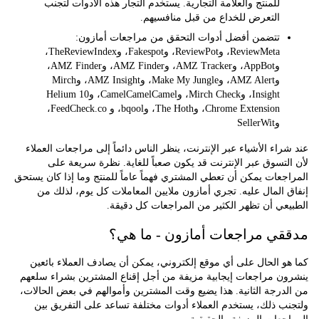
للمنتج والعلامة التجارية. يستخدم التجار هذه الأدوات لتجنب
التعرض للخداع من قبل منافسيهم.
تتضمن أفضل أدوات التحقق من مراجعات أمازون:
ReviewMeta، وReviewPot، وFakespot، وTheReviewIndex،
وAppBot، وAMZ Tracker، وAMZ Finder، وAMZ Finder،
وAMZ Alert، وMake My Jungle، وAMZ Insight، وMirch
Insight، وMirch Check، وCamelCamelCamel، وHelium 10
Chrome Extension، وThe Hoth، وbqool، و FeedCheck.co،
وSellerWit
اء الأشياء عبر الإنترنت، ينظر الناس دائماً إلى مراجعات العملاء
تسوق عبر الإنترنت قد يكون صعباً للغاية. نظرة سريعة على
عات يمكن أن تعطي المشتري فهماً عاماً للمنتج وما إذا كان يستحق
المال عليه. تجري أمازون ملايين المعاملات كل يوم، لذلك من
ي أن تظهر الكثير من المراجعات كل دقيقة.
ي مراجعات أمازون - ما هي؟
 الحال على أي موقع إلكتروني، يمكن أن يصادف العملاء بائعين
ن مراجعات إيجابية مزيفة من أجل إقناع المشترين بشراء سلعهم
رجة الثانية. هذا يضيع وقت المشترين وأموالهم في بعض الحالات،
 ذلك، يستخدم العملاء أدوات مختلفة تساعد على التفريق بين