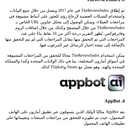
تم إطلاق TheReviewIndex في عام 2017 ويعمل من خلال جمع البيانات
دام الشبكات العصبية لإرجاع رؤى للعثور على أنماط مشبوهة في
مراجعات العملاء، ويمكن الوصول إلى محلل عناوين URL الخاص بـ
TheReviewIndex من خلال المتصفح وكذلك من خلال إضافات كروم
وفايرفوكس. يُظهر التقرير درجة أكثر من 10 نقاط بناءً على عدد
عات التي تم التحقق منها مقابل المراجعات التي لم يتم التحقق منها
فة إلى نتيجة اختبار الرسائل غير المرغوب فيها.
يمكن استخدام TheReviewIndex مجانًا للتحقق من المراجعات المشبوهة
اق أمازون المختلفة، بما في ذلك الولايات المتحدة وكندا والمملكة
لهند. وهو يعمل مع Steam وFlipkart كذلك.
يعد AppBot مثاليًا لأولئك الذين يتسوقون عبر تطبيق أمازون على الهاتف
ول، حيث تم تطويره للتحقق من مراجعات المنتجات وتقييماتها على
ت الهاتف المحمول.