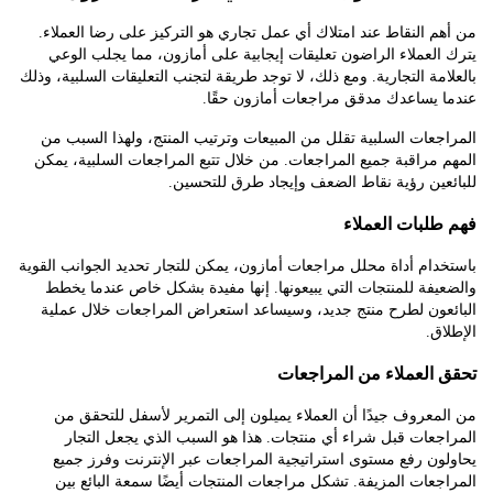
 النقاط عند امتلاك أي عمل تجاري هو التركيز على رضا العملاء.
لعملاء الراضون تعليقات إيجابية على أمازون، مما يجلب الوعي
مة التجارية. ومع ذلك، لا توجد طريقة لتجنب التعليقات السلبية، وذلك
 يساعدك مدقق مراجعات أمازون حقًا.
عات السلبية تقلل من المبيعات وترتيب المنتج، ولهذا السبب من
مراقبة جميع المراجعات. من خلال تتبع المراجعات السلبية، يمكن
ين رؤية نقاط الضعف وإيجاد طرق للتحسين.
لبات العملاء
ام أداة محلل مراجعات أمازون، يمكن للتجار تحديد الجوانب القوية
فة للمنتجات التي يبيعونها. إنها مفيدة بشكل خاص عندما يخطط
عون لطرح منتج جديد، وسيساعد استعراض المراجعات خلال عملية
ق.
العملاء من المراجعات
عروف جيدًا أن العملاء يميلون إلى التمرير لأسفل للتحقق من
عات قبل شراء أي منتجات. هذا هو السبب الذي يجعل التجار
ن رفع مستوى استراتيجية المراجعات عبر الإنترنت وفرز جميع
عات المزيفة. تشكل مراجعات المنتجات أيضًا سمعة البائع بين