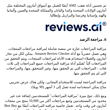
تم تحسين أداة تعقب AMZ أيضًا للعمل مع أسواق أمازون المختلفة مثل
 الولايات المتحدة وكندا واليابان والمملكة المتحدة والصين وألمانيا
 وإسبانيا وفرنسا والبرازيل وإيطاليا.
ة المراجعات عبارة عن منصة شاملة لمراقبة مراجعات المنتجات،
وهي تعمل حصرياً مع أداة Amazon Review Checker. يمكن لكل من تجار
 والعملاء استخدام هذه الأداة لمراجعات المنتجات، ويتم التحقق من
عات آلياً. تُقسِّم أداة مراقبة المراجعات جميع المراجعات إلى ثلاث
 المراجعات التي تم التحقق منها، وغير المتحقق منها، والمراجعات
م يتم التحقق منها.
ة المراجعة ليست للاستخدام المجاني، ولكن هناك عرض تجريبي
ن استخدامه لمدة تصل إلى 3 أشهر (90 يومًا).
ك، تتيح ميزة "مراقبة المراجعات" للمستخدمين إضافة عدد غير
محدود من المستخدمين وتتبع مراجعات أكثر من 10,000 منتج من منتجات
أمازون في وقت واحد. تعمل خاصية مراقبة المراجعات أيضًا مع Best Buy