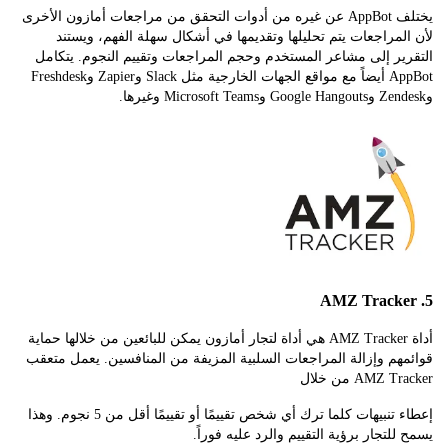
يختلف AppBot عن غيره من أدوات التحقق من مراجعات أمازون الأخرى
مراجعات يتم تحليلها وتقديمها في أشكال سهلة الفهم، ويستند
ر إلى مشاعر المستخدم وحجم المراجعات وتقييم النجوم. يتكامل
AppBot أيضاً مع مواقع الجهات الخارجية مثل Slack وZapier وFreshdesk
أداة AMZ Tracker هي أداة لتجار أمازون يمكن للبائعين من خلالها حماية
م وإزالة المراجعات السلبية المزيفة من المنافسين. يعمل متعقب
AMZ من خلال
إعطاء تنبيهات كلما ترك أي شخص تقييمًا أو تقييمًا أقل من 5 نجوم. وهذا
لتجار برؤية التقييم والرد عليه فوراً.