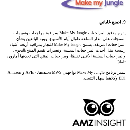
يقوم مدقق المراجعات Make My Jungle بمراقبة مراجعات وتقييمات
ات على مدار الساعة طوال أيام الأسبوع، وينبه البائعين بشأن
المراجعات المزيفة. يسمح Make My Jungle للتجار بمراقبة أربعة أشياء
 مثل أحدث المراجعات السلبية، وتغييرات تقييم المنتج/النجوم،
جعات السلبية الأعلى تقييمًا، ومراجعات المنتج التي تحذفها أمازون
.
يتميز برنامج Make My Jungle بواجهتي APIs - Amazon MWS و Amazon