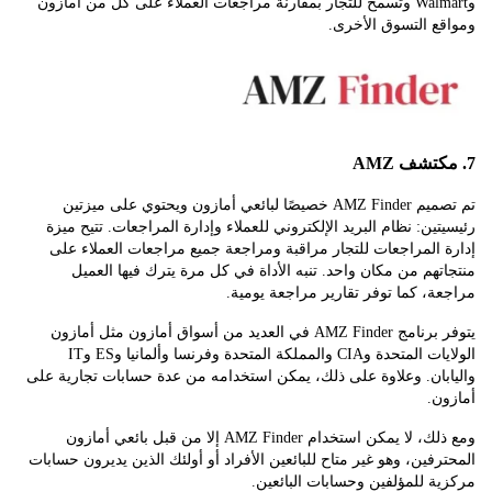
وWalmart وتسمح للتجار بمقارنة مراجعات العملاء على كل من أمازون
 التسوق الأخرى.
تم تصميم AMZ Finder خصيصًا لبائعي أمازون ويحتوي على ميزتين
ين: نظام البريد الإلكتروني للعملاء وإدارة المراجعات. تتيح ميزة
المراجعات للتجار مراقبة ومراجعة جميع مراجعات العملاء على
هم من مكان واحد. تنبه الأداة في كل مرة يترك فيها العميل
، كما توفر تقارير مراجعة يومية.
يتوفر برنامج AMZ Finder في العديد من أسواق أمازون مثل أمازون
الولايات المتحدة وCIA والمملكة المتحدة وفرنسا وألمانيا وES وIT
ان. وعلاوة على ذلك، يمكن استخدامه من عدة حسابات تجارية على
.
ومع ذلك، لا يمكن استخدام AMZ Finder إلا من قبل بائعي أمازون
فين، وهو غير متاح للبائعين الأفراد أو أولئك الذين يديرون حسابات
 للمؤلفين وحسابات البائعين.