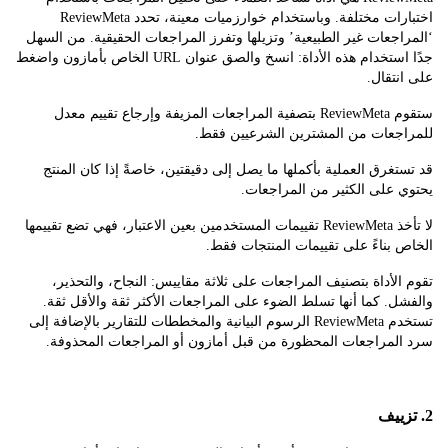
اختبارات مختلفة. وباستخدام خوارزميات معينة، تحدد ReviewMeta
جعات غير الطبيعية’ وتزيلها وتفرز المراجعات الحقيقية. من السهل
جدًا استخدام هذه الأداة: انسخ والصق عنوان URL الخاص بأمازون واضغط
تقال.
ستقوم ReviewMeta بتصفية المراجعات المزيفة وإرجاع تقييم معدل
جعات من المشترين الشرعيين فقط.
غرق العملية بأكملها ما يصل إلى دقيقتين، خاصةً إذا كان المنتج
 على الكثير من المراجعات.
لا تأخذ ReviewMeta تقييمات المستخدمين بعين الاعتبار، فهي تضع تقييمها
بناءً على تقييمات المنتجات فقط.
لأداة بتصنيف المراجعات على ثلاثة مقاييس: النجاح، والتحذير،
. كما أنها تسلط الضوء على المراجعات الأكثر ثقة والأقل ثقة.
تستخدم ReviewMeta الرسوم البيانية والمخططات للتقارير بالإضافة إلى
لمراجعات المحظورة من قبل أمازون أو المراجعات المحذوفة.