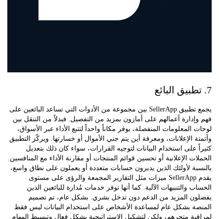
يجمع تطبيق SellerApp بين مجموعة من الأدوات التي تساعد البائعين على
دارة أعمالهم على أمازون بمزيد من التفصيل. فبدلاً من التنقل بين
المعلومات المنفصلة، يوفر مكاناً واحداً لتتبع الأداء عبر الأسواق،
 الإعلانات، ومعرفة أين يتم جني الأموال أو خسارتها. ويركّز التطبيق
 على استخدام البيانات لتوجيه القرارات، سواء كان ذلك بتعديل
ت الإعلانية أو تحسين قوائم المنتجات أو مقارنة الأداء مع المنافسين.
ة لأولئك الذين يديرون حسابات متعددة أو يعملون على نطاق واسع،
يقدم SellerApp ميزات مثل التقارير المجمعة والرؤى على مستوى
 والتنبيهات الآلية. كما أنها توفر خدمات مُدارة للبائعين الذين
ن المزيد من الدعم دون تدخل بشري. بشكل عام، تم تصميم
ة بشكل عام لمساعدة الأشخاص على استخدام البيانات ليس فقط
ة متجرهم، ولكن لتشكيل الاستراتيجية بشكل فعال وتبسيط المهام