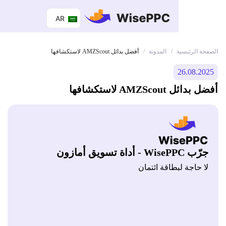
AR
 الرئيسية
المدونة
/
/
أفضل بدائل AMZScout لاستكشافها
26.08.
 AMZScout لاستكشافها
Wis - أداة تسويق أمازون
 حاجة لبطاقة ائتمان