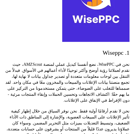
نحن في WisePPC، نضع أنفسنا كبديل عملي لمنصة AMZScout، حيث
عملائنا رؤية أوضح وأكثر توحيدًا لأداء أعمالهم في الأسواق. فبدلاً من
 بين لوحات معلومات متعددة أو تصدير جداول بيانات لا نهاية لها،
نصتنا بيانات الإعلانات والمبيعات والمخزون معًا في مكان واحد. لقد
ها للتغلب على الضوضاء، حتى يتمكن مستخدمونا من التركيز على
 حقًا: اكتشاف الاتجاهات وتحسين الحملات وإبقاء المنتجات مرئية -
إفراط في الإنفاق على الإعلانات.
 نقدم أرقامًا أولية فقط. نحن نوفر السياق من خلال إظهار كيفية
الإعلانات على المبيعات العضوية، والإشارة إلى المناطق ذات الأداء
ف، وتبسيط التعديلات بميزات مثل التحرير المضمن. وسواء كان
ا يديرون عددًا قليلاً من المنتجات أو يشرفون على حسابات متعددة،