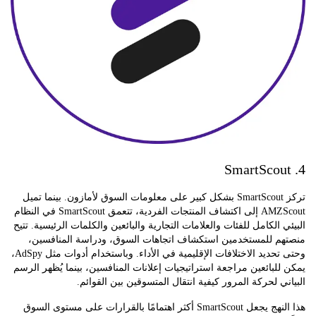
تركز SmartScout بشكل كبير على معلومات السوق لأمازون. بينما تميل
AMZScout إلى اكتشاف المنتجات الفردية، تتعمق SmartScout في النظام
 الكامل للفئات والعلامات التجارية والبائعين والكلمات الرئيسية. تتيح
م للمستخدمين استكشاف اتجاهات السوق، ودراسة المنافسين،
وحتى تحديد الاختلافات الإقليمية في الأداء. وباستخدام أدوات مثل AdSpy،
لبائعين مراجعة استراتيجيات إعلانات المنافسين، بينما يُظهر الرسم
ي لحركة المرور كيفية انتقال المتسوقين بين القوائم.
هذا النهج يجعل SmartScout أكثر اهتمامًا بالقرارات على مستوى السوق