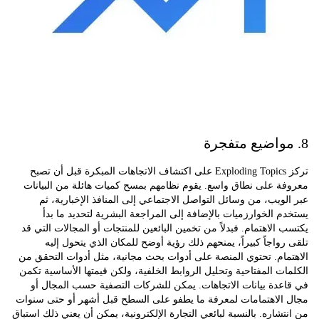
تركز Exploding Topics على اكتشاف الاتجاهات المبكرة قبل أن تصبح
ة على نطاق واسع. يقوم نظامهم بمسح كميات هائلة من البيانات
ويب، من وسائل التواصل الاجتماعي إلى المنافذ الإخبارية، ثم
 الخوارزميات بالإضافة إلى المراجعة البشرية لتحديد ما بدأ
الاهتمام. فبدلاً من تخمين البائعين للمنتجات أو المجالات التي قد
واجاً كبيراً، يمنحهم ذلك رؤية أوضح للمكان الذي يتحول إليه
ام. تحتوي المنصة على أدوات بحث مجانية، مثل أدوات التحقق من
ت المفتاحية وتحليل الروابط الخلفية، ولكن قيمتها الأساسية تكمن
دة بيانات الاتجاهات. يمكن للشركات التصفية حسب المجال أو
الاهتمامات لمعرفة ما يطفو على السطح قبل أشهر أو حتى سنوات
شاره. بالنسبة لبائعي التجارة الإلكترونية، يمكن أن يعني ذلك استباق