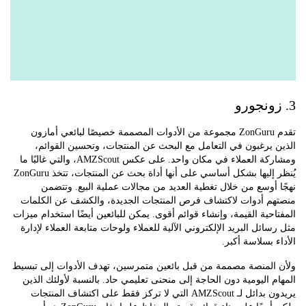
تقدم ZonGuru مجموعة من الأدوات المصممة خصيصًا لبائعي أمازون
يرغبون في التعامل مع البحث عن المنتجات، وتحسين القوائم،
ومشاركة العملاء في مكان واحد. على عكس AMZScout، والتي غالبًا ما
يُنظر إليها بشكل أساسي على أنها أداة بحث عن المنتجات، تتخذ ZonGuru
أوسع من خلال تغطية العديد من مجالات عملية البيع. وتتضمن
م أدوات لاكتشاف فرص المنتجات الجديدة، والكشف عن الكلمات
حية القيمة، وإنشاء قوائم أقوى. يمكن للبائعين أيضًا استخدام ميزات
ائل البريد الإلكتروني الآلية للعملاء ولوحات متابعة العملاء لإدارة
 بسلاسة أكبر.
المنصة مصممة من قبل بائعين متمرسين، تهدف الأدوات إلى تبسيط
 اليومية دون الحاجة إلى منحنى تعليمي حاد. بالنسبة لأولئك الذين
يريدون بدائل لـ AMZScout التي لا تركز فقط على اكتشاف المنتجات