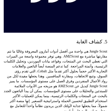
Jungle Scout هي واحدة من أفضل أدوات أمازون المعروفة وغالبًا ما تتم
مقارنتها مباشرة مع AMZScout. وهي توفر مجموعة واسعة من الميزات
غطي البحث عن المنتجات، وقواعد بيانات الموردين، وتحليل الكلمات
ية، وأتمتة المراجعة. كما تدعم المنصة أيضاً البائعين والعلامات
التجارية الأكبر حجماً بحلول أكثر تقدماً مثل Cobalt، التي تقدم رؤى
 وتتبع الاتجاهات، ومقارنة المنافسين. وهذا يجعلها مفيدة لكل من
الأعمال المنفردين وفرق العمل على مستوى المؤسسات. ما يميز
Jungle Scout كبديل عن AMZScout هو مزيجه من الأدوات الملائمة
ئين والتحليلات على مستوى المؤسسات. يمكن أن يبدأ البائعون الجدد
 عن المنتجات والكلمات الرئيسية، بينما يمكن للعمليات الأكبر
م التطبيق لتحسين الحملة واستراتيجية التسعير. إنها منصة أكثر
، مما يجعلها جذابة لأولئك الذين يريدون نظاماً واحداً للتعامل مع
جوانب البيع على أمازون.