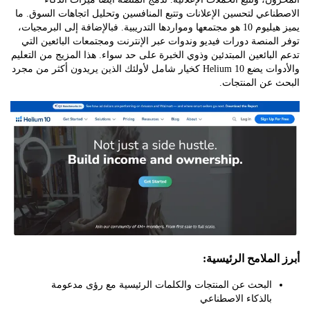
اعي لتحسين الإعلانات وتتبع المنافسين وتحليل اتجاهات السوق. ما
يميز هيليوم 10 هو مجتمعها ومواردها التدريبية. فبالإضافة إلى البرمجيات،
لمنصة دورات فيديو وندوات عبر الإنترنت ومجتمعات البائعين التي
لبائعين المبتدئين وذوي الخبرة على حد سواء. هذا المزيج من التعليم
والأدوات يضع Helium 10 كخيار شامل لأولئك الذين يريدون أكثر من مجرد
 عن المنتجات.
لملامح الرئيسية:
البحث عن المنتجات والكلمات الرئيسية مع رؤى مدعومة
بالذكاء الاصطناعي