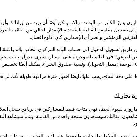
ن يدويًا الكثير من الوقت، ولكن يمكن أيضًا أن يزيد من إيراداتك وأرب
لى تسجيل مقاييس القائمة باستخدام الإصدار الحالي من القائمة لفترة 
ترتين الزمنيتين وانظر أي الإصدارين كان أداؤه أفضل.
ريق تسجيل الدخول إلى حساب البائع المركزي الخاص بك، والانتقال إلى
الفرعي” في القائمة الموجودة على اليسار. سترى جدول بيانات يحتوي 
الوحدة (معدل التحويل)، ونسبة صندوق الشراء. يمكنك أيضًا تخصيص الت
لى دقة النتائج. يجب عليك أيضًا اختيار فترة مراقبة طويلة لأنك لن تح
جراء اختبارات A/B المتزامنة على أمازون. لسوء الحظ، فهي متاحة فقط للمشاركين في برنام
شاهدون مقالتك سيشاهدون نسخة واحدة من القائمة، بينما سيشاهد البقي
مة التبويب العلامات التجارية والضغط على إدارة التجارب. بعد ذلك، اختر 