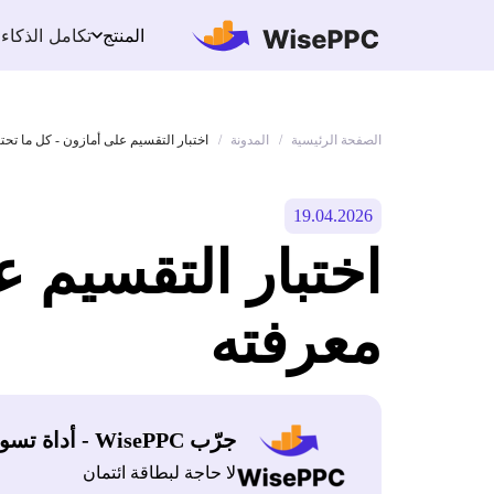
تكامل الذكاء
المنتج
الصفحة الرئيسية
المدونة
/
/
اختبار التقسيم على أمازون - كل ما تحت
19.04.2026
اختبار التقسيم ع
معرفته
جرّب WisePPC - أداة تسويق أمازون
لا حاجة لبطاقة ائتمان