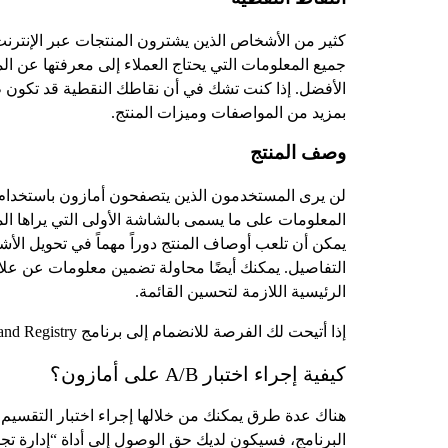
كثير من الأشخاص الذين يشترون المنتجات عبر الإنترنت 
جميع المعلومات التي يحتاج العملاء إلى معرفتها عن الم
الأفضل. إذا كنت تشك في أن نقاطك النقطية قد تكون طويل
بمزيد من المواصفات وميزات المنتج.
وصف المنتج
لن يرى المستخدمون الذين يتصفحون أمازون باستخدام جه
المعلومات على ما يسمى بالشاشة الأولى التي يراها ا
يمكن أن تلعب أوصاف المنتج دوراً مهماً في تحويل ال
التفاصيل. يمكنك أيضًا محاولة تضمين معلومات عن علا
الرئيسية اللازمة لتحسين القائمة.
إذا أتيحت لك الفرصة للانضمام إلى برنامج Amazon's Brand Registry، فسيكون لديك خيار استبدال الوصف العادي بمحتوى A+.
كيفية إجراء اختبار A/B على أمازون؟
هناك عدة طرق يمكنك من خلالها إجراء اختبار التقسيم ع
البرنامج، فسيكون لديك حق الوصول إلى أداة “إدارة تجاربك”