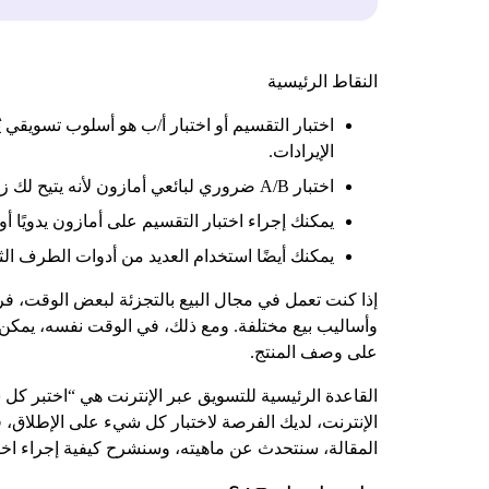
النقاط الرئيسية
اختبار التقسيم أو اختبار أ/ب هو أسلوب تسويقي ي
الإيرادات.
اختبار A/B ضروري لبائعي أمازون لأنه يتيح لك زيادة التحويلات والأرباح دون إنفاق أي أموال.
يمكنك إجراء اختبار التقسيم على أمازون يدويًا أو 
يمكنك أيضًا استخدام العديد من أدوات الطرف الثالث لاختبار A / B على Amazon. وتشمل هذه الأدوات Splitly و shcowpro
إذا كنت تعمل في مجال البيع بالتجزئة لبعض الوقت، فرب
وأساليب بيع مختلفة. ومع ذلك، في الوقت نفسه، يمكن ل
على وصف المنتج.
القاعدة الرئيسية للتسويق عبر الإنترنت هي “اختبر كل ش
المقالة، سنتحدث عن ماهيته، وسنشرح كيفية إجراء اختبار الم