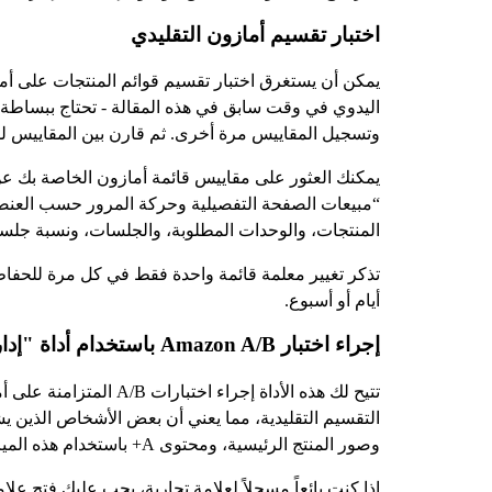
اختبار تقسيم أمازون التقليدي
يمكن أن يستغرق اختبار تقسيم قوائم المنتجات على أمازو
اليدوي في وقت سابق في هذه المقالة - تحتاج ببساطة إ
وتسجيل المقاييس مرة أخرى. ثم قارن بين المقاييس للف
يمكنك العثور على مقاييس قائمة أمازون الخاصة بك عن ط
“مبيعات الصفحة التفصيلية وحركة المرور حسب العنصر 
المنتجات، والوحدات المطلوبة، والجلسات، ونسبة جلسة 
تذكر تغيير معلمة قائمة واحدة فقط في كل مرة للحفاظ ع
أيام أو أسبوع.
إجراء اختبار Amazon A/B باستخدام أداة "إدارة تجاربك
تتيح لك هذه الأداة إ
التقسيم التقليدية، مما يعني أن بعض الأشخاص الذين ي
وصور المنتج الرئيسية، ومحتوى A+ باستخدام هذه الميزة.
إذا كنت بائعاً مسجلاً لعلامة تجارية، يجب عليك فتح علا