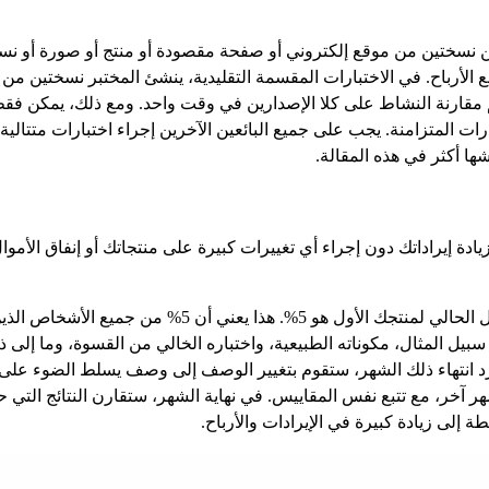
رن بين نسختين من موقع إلكتروني أو صفحة مقصودة أو منتج أو صورة أو
الأرباح. في الاختبارات المقسمة التقليدية، ينشئ المختبر نسختين من 
 مقارنة النشاط على كلا الإصدارين في وقت واحد. ومع ذلك، يمكن فقط
بارات المتزامنة. يجب على جميع البائعين الآخرين إجراء اختبارات متتا
ها أكثر في هذه المقالة.
يادة إيراداتك دون إجراء أي تغييرات كبيرة على منتجاتك أو إنفاق الأموا
لنفترض أنك تبيع منتجات العناية بالبشرة ومعدل التحويل ا
يل المثال، مكوناته الطبيعية، واختباره الخالي من القسوة، وما إلى ذ
د انتهاء ذلك الشهر، ستقوم بتغيير الوصف إلى وصف يسلط الضوء على ا
هر آخر، مع تتبع نفس المقاييس. في نهاية الشهر، ستقارن النتائج التي
 إلى زيادة كبيرة في الإيرادات والأرباح.