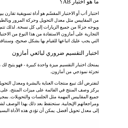
ما هو اختبار AB؟
اختبار أ/ب أو الاختبار المقسّم هو أداة تسويقية تقا
من المقاييس مثل معدل التحويل وحركة المرور وبالطبع 
ويوجه جزءًا من جميع الزيارات إلى كل نسخة. لذلك تتم
التجارية على أمازون الاستفادة من هذا النوع من الاخت
التي يجب عليك اتباعها للقيام بها بشكل صحيح، وسنناقش
اختبار التقسيم ضروري لبائعي أمازون
يمنحك اختبار التقسيم ميزة واحدة كبيرة - فهو يتيح لك ز
تجزئة نموذجي من أمازون.
يركز وصف المنتج في القائمة على ميزات المنتج، على سب
جميع المقاييس المهمة مثل الجلسات والتحويلات. بمجر
ومراجعاتهم الإيجابية. ستحتفظ بعد ذلك بهذا الوصف لش
إلى معدل تحويل أفضل. يمكن أن تؤدي هذه الأداة البسيطة