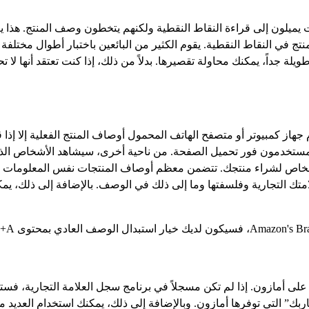
يميلون إلى قراءة النقاط النقطية ولكنهم يتخطون وصف المنتج. هذا يعن
نتج في النقاط النقطية. يقوم الكثير من البائعين باختبار أطوال مختلفة
ة جداً، يمكنك محاولة تقصيرها. بدلاً من ذلك، إذا كنت تعتقد أنها لا ت
از كمبيوتر أو متصفح الهاتف المحمول أوصاف المنتج الفعلية إلا إذا ق
لمستخدمون فور تحميل الصفحة. من ناحية أخرى، سيشاهد الأشخاص الذي
أشخاص لشراء منتجك. تتضمن معظم أوصاف المنتجات نفس المعلومات الت
متك التجارية وفلسفتها وما إلى ذلك في الوصف. بالإضافة إلى ذلك، ي
لى أمازون. إذا لم تكن مسجلاً في برنامج سجل العلامة التجارية، فستحت
 التي توفرها أمازون. وبالإضافة إلى ذلك، يمكنك استخدام العديد من أدوات ا