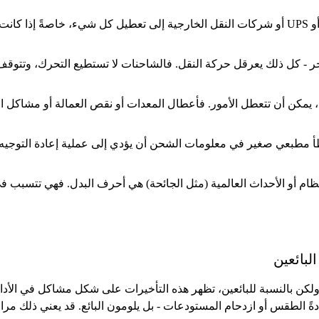
يمكن أن يؤدي التأخير في USPS أو UPS أو شركات النقل الخارجية إلى تعطيل كل شيء، خ
ر - كل ذلك يعرقل حركة النقل. فالشاحنات لا تستطيع التحرك، وتتوقف ا
يمكن أن تتعطل الأمور. فأعطال المعدات أو نقص العمالة أو مشاكل 
مطبعي صغير في معلومات الشحن أن يؤدي إلى عملية إعادة التوجيه أ
نظام أو الأحداث العالمية (مثل الجائحة) هي أحرف البدل. فهي تتسبب ف
لبائعين
لكن بالنسبة للبائعين، تظهر هذه التأخيرات على شكل مشاكل في الأداء،
دةً الطقس أو ازدحام المستودعات - بل يلومون البائع. قد يعني ذلك مر