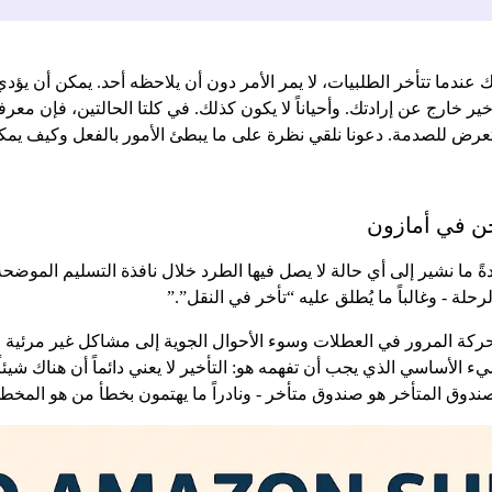
ك عندما تتأخر الطلبيات، لا يمر الأمر دون أن يلاحظه أحد. يمكن أن يؤد
خير خارج عن إرادتك. وأحياناً لا يكون كذلك. في كلتا الحالتين، فإن معر
عرض للصدمة. دعونا نلقي نظرة على ما يبطئ الأمور بالفعل وكيف يمكن ل
حن في أمازون
ما نشير إلى أي حالة لا يصل فيها الطرد خلال نافذة التسليم الموضحة ع
ة - وغالباً ما يُطلق عليه “تأخر في النقل”.”
ل حركة المرور في العطلات وسوء الأحوال الجوية إلى مشاكل غير مرئية 
بنفسك، فإن الشيء الأساسي الذي يجب أن تفهمه هو: التأخير لا يعني دائماً أن هنا
صندوق المتأخر هو صندوق متأخر - ونادراً ما يهتمون بخطأ من هو المخط