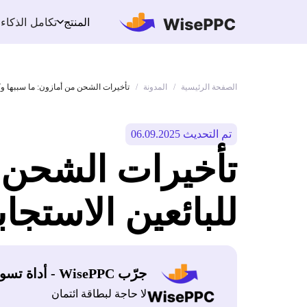
تكامل الذكاء
المنتج
الصفحة الرئيسية
المدونة
/
/
تأخيرات الشحن من أمازون: ما سببها وكي
تم التحديث 06.09.2025
تأخيرات الشحن 
للبائعين الاستجاب
جرّب WisePPC - أداة تسويق أمازون
لا حاجة لبطاقة ائتمان