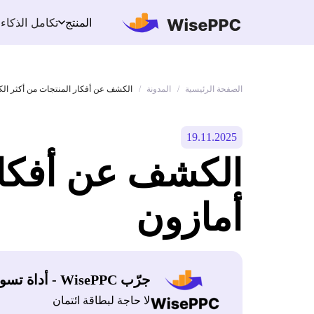
تكامل الذكاء
المنتج
الصفحة الرئيسية
المدونة
/
/
الكشف عن أفكار المنتجات من أكثر الكت
19.11.2025
الكشف عن أفكار 
أمازون
جرّب WisePPC - أداة تسويق أمازون
لا حاجة لبطاقة ائتمان