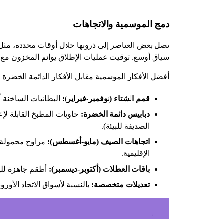
دمج الموسمية والاتجاهات
تصل بعض العناصر إلى ذروتها خلال أوقات محددة، مثل ا
سياق أوسع. توقيت عمليات الإطلاق يوائم المخزون مع دو
أفضل الأفكار الموسمية مقابل الأفكار الدائمة الخضرة لعمل
قمم الشتاء (نوفمبر-فبراير):
البطانيات الساخنة أو أجهزة 
دبابيس دائمة الخضرة:
حاويات المطبخ القابلة لإع
الصديقة للبيئة).
اتجاهات الصيف (مايو-أغسطس):
الإقليمية.
باقات العطلات (أكتوبر-ديسمبر):
أطقم جاهزة للهد
تعديلات متخصصة:
بالنسبة لأسواق الاتحاد الأور