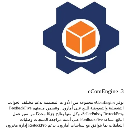
توفر eComEngine مجموعة من الأدوات المصممة لدعم مختلف الجوانب
التشغيلية والتسويقية للبيع على أمازون. وتتضمن منصتهم FeedbackFive
وRestockPro وSellerPulse، وكل منها يعالج جزءًا محددًا من سير عمل
البائع. تساعد FeedbackFive على أتمتة مراجعة المنتجات وطلبات
التعليقات بما يتوافق مع سياسات أمازون. يدعم RestockPro إدارة مخزون