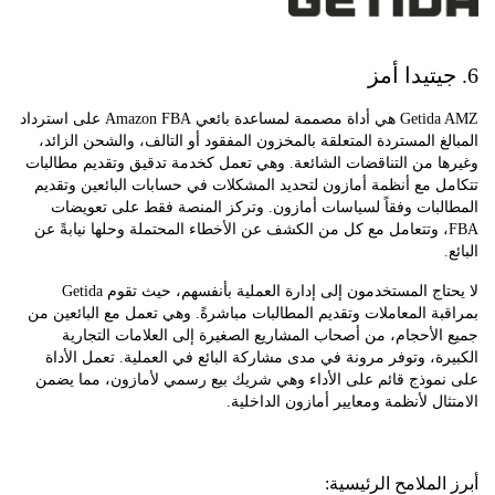
Getida AMZ هي أداة مصممة لمساعدة بائعي Amazon FBA على استرداد
غ المستردة المتعلقة بالمخزون المفقود أو التالف، والشحن الزائد،
ا من التناقضات الشائعة. وهي تعمل كخدمة تدقيق وتقديم مطالبات
 مع أنظمة أمازون لتحديد المشكلات في حسابات البائعين وتقديم
لبات وفقاً لسياسات أمازون. وتركز المنصة فقط على تعويضات
FB، وتتعامل مع كل من الكشف عن الأخطاء المحتملة وحلها نيابةً عن
لا يحتاج المستخدمون إلى إدارة العملية بأنفسهم، حيث تقوم Getida
ة المعاملات وتقديم المطالبات مباشرةً. وهي تعمل مع البائعين من
لأحجام، من أصحاب المشاريع الصغيرة إلى العلامات التجارية
ة، وتوفر مرونة في مدى مشاركة البائع في العملية. تعمل الأداة
موذج قائم على الأداء وهي شريك بيع رسمي لأمازون، مما يضمن
ال لأنظمة ومعايير أمازون الداخلية.
لملامح الرئيسية: