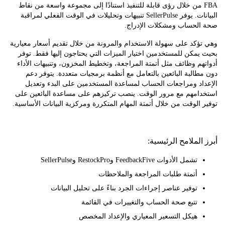
FB من خلال رؤى قابلة للتنفيذ استنادًا إلى مجموعة واسعة من نقاط
البيانات. يوفر SellerPulse تنبيهات وتحليلات في الوقت الفعلي لمراقبة
لحساب ومشكلات الإدراج.
كد على سهولة الاستخدام والمرونة من خلال تقديم أسعار معيارية
مكن للمستخدمين اختيار الميزات التي يحتاجون إليها فقط. توفر
م وظائف مثل أتمتة المراجعة، وتخطيط المخزون، وتنبيهات الأداء
البة البائعين بالتعامل مع أنظمة برمجيات متعددة. يتوفر دعم
اد ومراجعات الحساب لمساعدة المستخدمين على البدء وتعديل
امهم مع مرور الوقت. ينصب تركيزهم على مساعدة البائعين على
الوقت من خلال أتمتة المهام المتكررة ومركزية البيانات الأساسية.
لملامح الرئيسية:
تشمل الأدوات FeedbackFive وRestockPro وSellerPulse
أتمتة طلبات المراجعة والملاحظات
توفير عناصر إجراءات الجرد بناءً على تحليل البيانات
تتبع صحة الحساب والتغييرات في القائمة
هيكل التسعير المعياري والإعداد المخصص