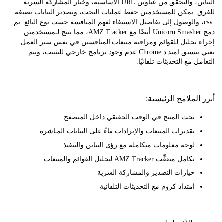
التباين، والتحقق من عناوين URL الأساسية، وخيار المشاركة السرية
. يمكن للمستخدمين حفظ عمليات البحث، وتصدير البيانات بصيغة
cs، والوصول إلى تفاصيل الاستيفاء لفهم المنافسة حسب نوع البائع. تم
دمج Unicorn Smasher أيضًا مع AMZ Tracker، مما يتيح للمستخدمين
تحليل للقوائم ومراقبة مبيعات المنافسين في نفس سير العمل.
يعني تنسيق امتداد Chrome عدم وجود برنامج خارجي للتثبيت، ويتم
 مع التحديثات تلقائيًا.
لملامح الرئيسية:
بحث المنتج في الوقت الحقيقي داخل المتصفح
تقديرات المبيعات والإيرادات بناءً على البيانات المباشرة
لوحة معلومات متكاملة مع رؤى التباين والتنفيذ
تكامل متعقِّب AMZ Tracker لتحليل القوائم والمبيعات
خيارات التصدير والمشاركة السرية
امتداد كروم مع التحديثات التلقائية