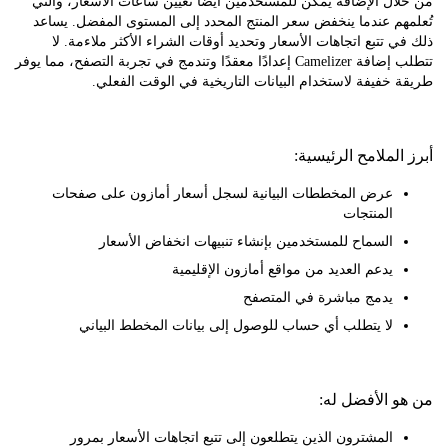
ل الإضافة يمكن للمستخدمين أيضًا تعيين ساعات الأسعار، والتي
م عندما ينخفض سعر المنتج المحدد إلى المستوى المفضل. يساعد
 تتبع اتجاهات الأسعار وتحديد أوقات الشراء الأكثر ملاءمة. لا
تتطلب إضافة Camelizer إعدادًا معقدًا وتندمج في تجربة التصفح، مما يوفر
خفيفة لاستخدام البيانات التاريخية في الوقت الفعلي.
لملامح الرئيسية:
عرض المخططات البيانية لسجل أسعار أمازون على صفحات
المنتجات
السماح للمستخدمين بإنشاء تنبيهات انخفاض الأسعار
يدعم العديد من مواقع أمازون الإقليمية
يدمج مباشرة في المتصفح
لا يتطلب أي حساب للوصول إلى بيانات المخطط البياني
 الأفضل له:
المشترون الذين يتطلعون إلى تتبع اتجاهات الأسعار بمرور