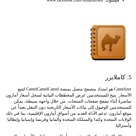
فيسبوك: www.facebook.com/AmazonAds
Camelizer هو امتداد متصفح متصل بمنصة CamelCamelCamel لتتبع
ار. يتيح للمستخدمين عرض المخططات البيانية لسجل أسعار أمازون
ةً أثناء تصفح صفحات المنتجات. من خلال واجهة بسيطة، يمكن
دمين الوصول إلى بيانات الأسعار التاريخية دون التنقل بعيداً عن
مازون. تدعم الأداة العديد من أسواق أمازون الإقليمية، بما في ذلك
ات المتحدة وكندا والمملكة المتحدة وألمانيا وفرنسا وإسبانيا وإيطاليا
ليا.