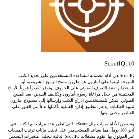
ScoutIQ هي أداة مصممة لمساعدة المستخدمين على تحديد الكتب
حة لبيعها على أمازون عن طريق مسح الرموز الشريطية أو
ام تقنية التعرف الضوئي على الحروف. وتوفر تقديراً فورياً للأرباح
ملة من خلال مراعاة رسوم أمازون وتكاليف الشحن. بعد المسح
ي، يمكن للمستخدمين إدراج الكتب وإرسالها إلى مستودع أمازون
 الطلبات. يدعم التطبيق إدارة العملية بأكملها بدءاً من العثور على
ر وحتى بيعها.
وتتضمن الأداة ميزات مثل eScore، التي تُظهر عدد مرات بيع الكتاب في
آخر 180 يوماً، مما يساعد المستخدمين على تجنب بيانات ترتيب المبيعات
غير الموثوق بها. تقوم مشغلات ScoutIQ الذكية بتحليل متغيرات التسعير