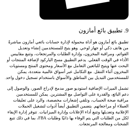
بائع أمازون هو أداة محمولة لإدارة حسابات بائعي أمازون مباشرةً
تف ذكي أو جهاز لوحي. وهو يتيح للمستخدمين إنشاء وتعديل
م، ومراقبة المخزون، وإدارة الطلبات والمرتجعات، وتتبع مقاييس
 في الوقت الفعلي. يدعم التطبيق مسح الباركود لإضافة المنتجات أو
عنها ويتيح للبائعين التعامل مع الأسعار ومحتوى المنتج ومستويات
ن أثناء التنقل. مع التكامل عبر أسواق عالمية متعددة، يمكن
خدمين التبديل بين المناطق والأسواق باستخدام تسجيل دخول واحد.
لميزات الإضافية استوديو صور مدمج لإدراج الصور، والوصول إلى
بائع، والقدرة على التواصل مع المشترين. يمكن للمستخدمين
ة صحة الحساب، وتلقي إشعارات مخصصة، والرد على تعليقات
ء أو مراجعاتهم. يتضمن التطبيق أيضاً أدوات لتشغيل الحملات
ية وتعديلها وتتبع أداء الإعلانات وإدارة الميزانيات. تتوفر إدارة الإيفاء
لكل من الطلبات التي يتم الوفاء بها ذاتيًا وطلبات FBA، بما في ذلك تتبع
ات ومعالجة المرتجعات.