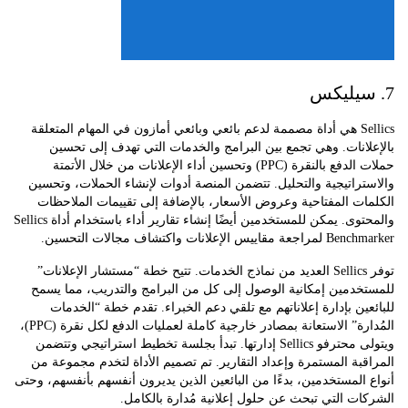
Sellics هي أداة مصممة لدعم بائعي وبائعي أمازون في المهام المتعلقة
انات. وهي تجمع بين البرامج والخدمات التي تهدف إلى تحسين
حملات الدفع بالنقرة (PPC) وتحسين أداء الإعلانات من خلال الأتمتة
راتيجية والتحليل. تتضمن المنصة أدوات لإنشاء الحملات، وتحسين
ت المفتاحية وعروض الأسعار، بالإضافة إلى تقييمات الملاحظات
والمحتوى. يمكن للمستخدمين أيضًا إنشاء تقارير أداء باستخدام أداة Sellics
 الإعلانات واكتشاف مجالات التحسين.
توفر Sellics العديد من نماذج الخدمات. تتيح خطة “مستشار الإعلانات”
خدمين إمكانية الوصول إلى كل من البرامج والتدريب، مما يسمح
ين بإدارة إعلاناتهم مع تلقي دعم الخبراء. تقدم خطة “الخدمات
المُدارة” الاستعانة بمصادر خارجية كاملة لعمليات الدفع لكل نقرة (PPC)،
ويتولى محترفو Sellics إدارتها. تبدأ بجلسة تخطيط استراتيجي وتتضمن
بة المستمرة وإعداد التقارير. تم تصميم الأداة لتخدم مجموعة من
المستخدمين، بدءًا من البائعين الذين يديرون أنفسهم بأنفسهم، وحتى
ت التي تبحث عن حلول إعلانية مُدارة بالكامل.