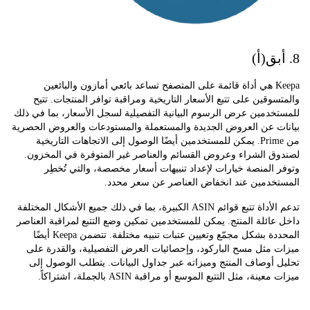
Keepa هي أداة قائمة على المتصفح تساعد بائعي أمازون والبائعين
وقين على تتبع الأسعار التاريخية ومراقبة توافر المنتجات. تتيح
دمين عرض الرسوم البيانية التفصيلية لسجل الأسعار، بما في ذلك
ت عن العروض الجديدة والمستعملة والمستودعات والعروض الحصرية
من Prime. يمكن للمستخدمين أيضًا الوصول إلى الاتجاهات التاريخية
ق الشراء وعروض القسائم والعناصر غير المتوفرة في المخزون.
المنصة خيارات لإعداد تنبيهات أسعار مخصصة، والتي تُخطِر
خدمين عند انخفاض العناصر عن سعر محدد.
تدعم الأداة تتبع قوائم ASIN الكبيرة، بما في ذلك جميع الأشكال المختلفة
ائلة المنتج. يمكن للمستخدمين تمكين وضع التتبع لمراقبة العناصر
المحددة بشكل مجمّع وتعيين عتبات تنبيه مختلفة. تتضمن Keepa أيضًا
مثل مسح الباركود، وإحصائيات العرض التفصيلية، والقدرة على
أوصاف المنتج وميزاته عبر جداول البيانات. يتطلب الوصول إلى
نة، مثل التتبع الموسع أو مراقبة ASIN بالجملة، اشتراكاً.