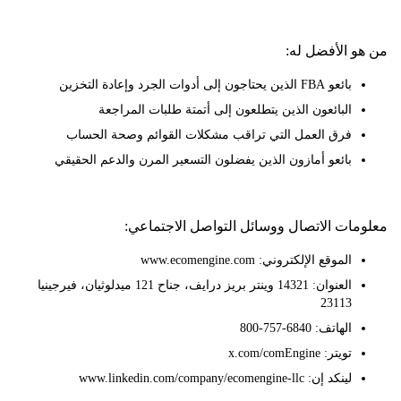
 الأفضل له:
بائعو FBA الذين يحتاجون إلى أدوات الجرد وإعادة التخزين
البائعون الذين يتطلعون إلى أتمتة طلبات المراجعة
فرق العمل التي تراقب مشكلات القوائم وصحة الحساب
بائعو أمازون الذين يفضلون التسعير المرن والدعم الحقيقي
ات الاتصال ووسائل التواصل الاجتماعي:
الموقع الإلكتروني: www.ecomengine.com
العنوان: 14321 وينتر بريز درايف، جناح 121 ميدلوثيان، فيرجينيا
23113
الهاتف: 6840-757-800
تويتر: x.com/comEngine
لينكد إن: www.linkedin.com/company/ecomengine-llc