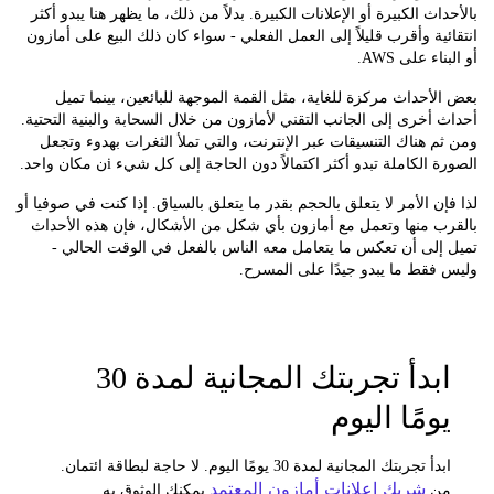
اث الكبيرة أو الإعلانات الكبيرة. بدلاً من ذلك، ما يظهر هنا يبدو أكثر
ية وأقرب قليلاً إلى العمل الفعلي - سواء كان ذلك البيع على أمازون
ء على AWS.
أحداث مركزة للغاية، مثل القمة الموجهة للبائعين، بينما تميل
أخرى إلى الجانب التقني لأمازون من خلال السحابة والبنية التحتية.
 هناك التنسيقات عبر الإنترنت، والتي تملأ الثغرات بهدوء وتجعل
 الكاملة تبدو أكثر اكتمالاً دون الحاجة إلى كل شيء i
ن مكان واحد.
ن الأمر لا يتعلق بالحجم بقدر ما يتعلق بالسياق. إذا كنت في صوفيا أو
ب منها وتعمل مع أمازون بأي شكل من الأشكال، فإن هذه الأحداث
لى أن تعكس ما يتعامل معه الناس بالفعل في الوقت الحالي -
قط ما يبدو جيدًا على المسرح.
ابدأ تجربتك المجانية لمدة 30
ومًا اليوم
ابدأ تجربتك المجانية لمدة 30 يومًا اليوم. لا حاجة لبطاقة ائتمان.
شريك إعلانات أمازون المعتمد
ن
يمكنك الوثوق به.