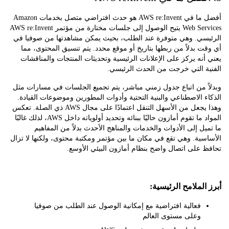
أفضل ما في AWS re:Invent هو حدث افتراضي متصل بخدمات Amazon
Web Services يتيح الوصول إلى جلسات مختارة من مؤتمر AWS re:Invent
سي. وهي متوفرة عند الطلب، بحيث يمكن مشاهدتها من صوفيا في
 بدلاً من ربطها بتاريخ أو موقع محدد. يتم تنسيق المحتوى، مما
نه يركز على الإعلانات الرئيسية وتحديثات المنتجات والمناقشات
ة التي خرجت من الحدث الرئيسي.
 من اتباع جدول زمني مباشر، يتم تجميع الجلسات في مسارات مثل
 الاصطناعي والبنية التحتية وأدوات المطورين وموضوعات القيادة.
وهذا يجعل من الأسهل التنقل اعتمادًا على مجال AWS ذي الصلة. تعكس
المواد ما تقوم أمازون حاليًا ببنائه وتحديد أولوياته داخل AWS، لذلك غالبًا
ل إلى الأدوات والخدمات والمناهج الأحدث بدلاً من المفاهيم
ية. وهي تقع في مكان ما بين مؤتمر ومكتبة محتوى، ولكنها لا تزال
على اتصال واضح بنظام أمازون البيئي الأوسع.
لملامح الرئيسية:
فعالية افتراضية مع إمكانية الوصول عند الطلب من صوفيا
وعلى مستوى العالم