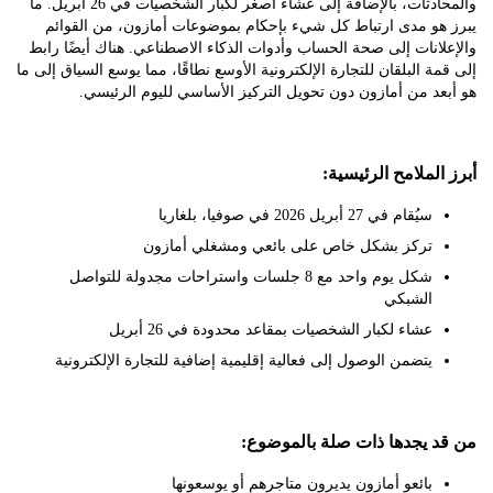
والمحادثات، بالإضافة إلى عشاء أصغر لكبار الشخصيات في 26 أبريل. ما
هو مدى ارتباط كل شيء بإحكام بموضوعات أمازون، من القوائم
انات إلى صحة الحساب وأدوات الذكاء الاصطناعي. هناك أيضًا رابط
ة البلقان للتجارة الإلكترونية الأوسع نطاقًا، مما يوسع السياق إلى ما
د من أمازون دون تحويل التركيز الأساسي لليوم الرئيسي.
لملامح الرئيسية:
سيُقام في 27 أبريل 2026 في صوفيا، بلغاريا
تركز بشكل خاص على بائعي ومشغلي أمازون
شكل يوم واحد مع 8 جلسات واستراحات مجدولة للتواصل
الشبكي
عشاء لكبار الشخصيات بمقاعد محدودة في 26 أبريل
يتضمن الوصول إلى فعالية إقليمية إضافية للتجارة الإلكترونية
 يجدها ذات صلة بالموضوع:
بائعو أمازون يديرون متاجرهم أو يوسعونها