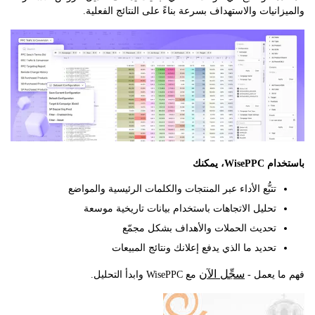
انيات والاستهداف بسرعة بناءً على النتائج الفعلية.
Wis، يمكنك
تتبُّع الأداء عبر المنتجات والكلمات الرئيسية والمواضع
تحليل الاتجاهات باستخدام بيانات تاريخية موسعة
تحديث الحملات والأهداف بشكل مجمّع
تحديد ما الذي يدفع إعلانك ونتائج المبيعات
سجِّل الآن
ا يعمل -
مع WisePPC وابدأ التحليل.