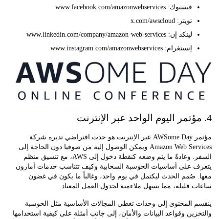
فيسبوك: www.facebook.com/amazonwebservices
تويتر: x.com/awscloud
لينكد إن: www.linkedin.com/company/amazon-web-services
إنستغرام: www.instagram.com/amazonwebservices
مؤتمر AWSome Day عبر الإنترنت هو حدث افتراضي تديره شركة
Amazon Web Services ويمكن الوصول إليه من صوفيا دون الحاجة إلى
السفر. وعادةً ما يتم وضعه كنقطة دخول إلى AWS، مع تنسيق منظم
 على أساسيات الحوسبة السحابية وكيف تتناسب خدمات أمازون
صُمم الحدث ليكتمل في يوم واحد، وغالباً ما يكون في غضون
قليلة، مما يسهل ملاءمته لجدول العمل المعتاد.
 المحتوى إلى وحدات تغطي المجالات الأساسية مثل الحوسبة
ين وقواعد البيانات والأمان، إلى جانب أمثلة على كيفية استخدامها