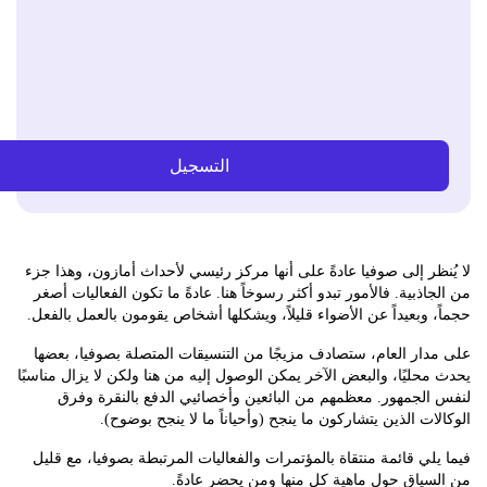
التسجيل
ظر إلى صوفيا عادةً على أنها مركز رئيسي لأحداث أمازون، وهذا جزء
اذبية. فالأمور تبدو أكثر رسوخاً هنا. عادةً ما تكون الفعاليات أصغر
 وبعيداً عن الأضواء قليلاً، ويشكلها أشخاص يقومون بالعمل بالفعل.
ار العام، ستصادف مزيجًا من التنسيقات المتصلة بصوفيا، بعضها
حليًا، والبعض الآخر يمكن الوصول إليه من هنا ولكن لا يزال مناسبًا
لجمهور. معظمهم من البائعين وأخصائيي الدفع بالنقرة وفرق
ات الذين يتشاركون ما ينجح (وأحياناً ما لا ينجح بوضوح).
لي قائمة منتقاة بالمؤتمرات والفعاليات المرتبطة بصوفيا، مع قليل
ياق حول ماهية كل منها ومن يحضر عادةً.