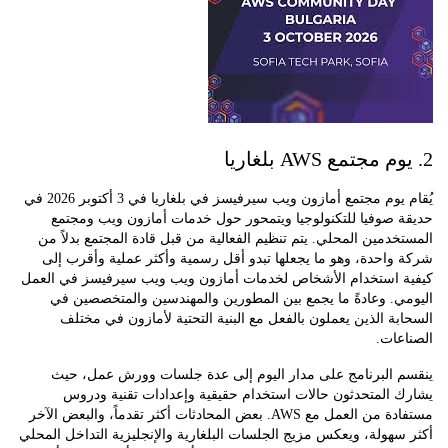
يُقام يوم مجتمع أمازون ويب سيرفيسز في بلغاريا في 3 أكتوبر 2026 في
 صوفيا للتكنولوجيا ويتمحور حول خدمات أمازون ويب ومجتمع
دمين المحلي. يتم تنظيم الفعالية من قبل قادة المجتمع بدلاً من
احدة، وهو ما يجعلها تبدو أقل رسمية وأكثر عملية وأقرب إلى
 استخدام الأشخاص لخدمات أمازون ويب ويب سيرفيسز في العمل
. وعادةً ما يجمع بين المطورين والمهندسين والمتخصصين في
ة الذين يعملون بالفعل مع البنية التحتية لأمازون في مختلف
ات.
 البرنامج على مدار اليوم إلى عدة جلسات وورش عمل، حيث
 المتحدثون حالات استخدام حقيقية وإعدادات تقنية ودروس
مستفادة من العمل مع AWS. بعض المحادثات أكثر تقدماً، والبعض الآخر
هولة، ويعكس مزيج الجلسات البلغارية والإنجليزية التداخل المحلي