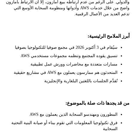
ي. على الرغم من عدم ارتباطه ببيع أمازون، إلا أن الارتباط بأمازون
واضح من خلال خدمات AWS وأدواتها ومنظومة السحابة الأوسع التي
لعديد من الأعمال الرقمية.
لملامح الرئيسية:
سيُقام في 3 أكتوبر 2026 في مجمع صوفيا للتكنولوجيا بصوفيا
تنسيق يقوده المجتمع وتنظمه مجموعات مستخدمي AWS
مسارات متعددة مع محاضرات وورش عمل تطبيقية
المتحدثون هم ممارسون يعملون مع AWS في مشاريع حقيقية
تُقدَّم الجلسات باللغتين البلغارية والإنجليزية
 يجدها ذات صلة بالموضوع:
المطورون ومهندسو السحابة الذين يعملون مع AWS
فرق تكنولوجيا المعلومات التي تقوم ببناء أو صيانة البنية التحتية
السحابية