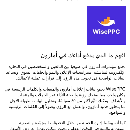
 ما الذي يدفع أداءك في أمازون
ؤتمرات أمازون في صوفيا بين البائعين والمتخصصين في التجارة
رونية لمناقشة استراتيجيات الإعلان والنمو واتجاهات السوق. وتساعد
ات الواضحة في تحويل هذه الرؤى إلى قرارات عملية لأعمالك.
Wis
يجمع بيانات إعلانات أمازون والمبيعات والكلمات الرئيسية في
احد، مما يمنحك رؤية واضحة للأداء عبر الحملات والمنتجات
والأهداف. يمكنك تتبُّع أكثر من 30 مقياسًا، وتحليل البيانات طويلة الأجل
جاوز حدود أمازون، والعمل مع الرؤى وصولاً إلى الكلمات الرئيسية
ضع.
ه يبسّط إدارة الحملة من خلال التحديثات المجمّعة والتصفية
مة والتتبع في الوقت الفعلي، بحيث يمكنك تعديل عروض الأسعار