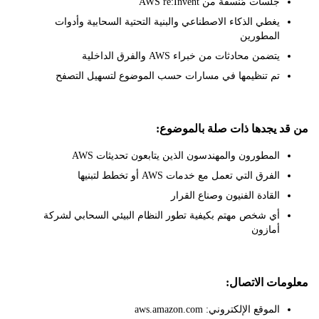
جلسات مُنسقة من AWS re:Invent
يغطي الذكاء الاصطناعي والبنية التحتية السحابية وأدوات
المطورين
يتضمن محادثات من خبراء AWS والفرق الداخلية
تم تنظيمها في مسارات حسب الموضوع لتسهيل التصفح
 يجدها ذات صلة بالموضوع:
المطورون والمهندسون الذين يتابعون تحديثات AWS
الفرق التي تعمل مع خدمات AWS أو تخطط لتبنيها
القادة الفنيون وصناع القرار
أي شخص مهتم بكيفية تطور النظام البيئي السحابي لشركة
أمازون
ات الاتصال:
الموقع الإلكتروني: aws.amazon.com