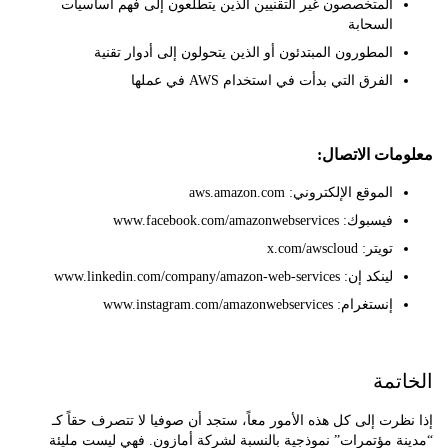
المتخصصون غير التقنيين الذين يتطلعون إلى فهم أساسيات
السحابة
المطورون المبتدئون أو الذين يتحولون إلى أدوار تقنية
الفرق التي بدأت في استخدام AWS في عملها
ات الاتصال:
الموقع الإلكتروني: aws.amazon.com
فيسبوك: www.facebook.com/amazonwebservices
تويتر: x.com/awscloud
لينكد إن: www.linkedin.com/company/amazon-web-services
إنستغرام: www.instagram.com/amazonwebservices
تمة
رت إلى كل هذه الأمور معاً، ستجد أن صوفيا لا تتصرف حقاً كـ
ة مؤتمرات” نموذجية بالنسبة لشركة أمازون. فهي ليست مليئة