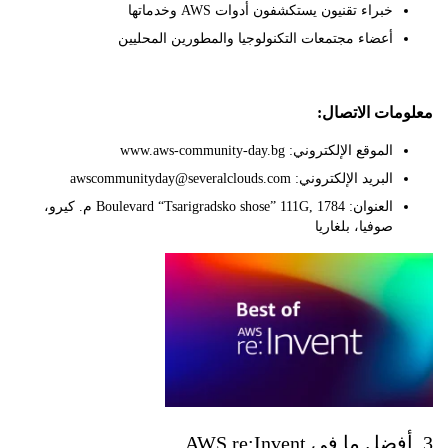
خبراء تقنيون يستكشفون أدوات AWS وخدماتها
أعضاء مجتمعات التكنولوجيا والمطورين المحليين
ات الاتصال:
الموقع الإلكتروني: www.aws-community-day.bg
البريد الإلكتروني: awscommunityday@severalclouds.com
العنوان: Boulevard “Tsarigradsko shose” 111G, 1784 م. كيرو،
صوفيا، بلغاريا