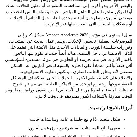
 الآخر يبدو أقرب إلى المناقشات المفتوحة أو تحليل الحالات. هناك
 تركيز ملحوظ على التفاعل المباشر - حيث يصطف الناس للتحدث مع
أمازون، ويطرحون أسئلة محددة للغاية حول القوائم أو الإعلانات
كلات الحساب التي يصعب حلها عبر الإنترنت.
يميل المحتوى في مؤتمر Amazon Accelerate 2026 بشكل كبير إلى
وعات العملية: تحسين الإعلانات، وسير عمل البحث عن المنتجات،
ت سلسلة التوريد، والمجالات الأحدث مثل الأتمتة التي تعتمد على
 الاصطناعي داخل المنصة. هناك أيضاً جلسات يقوم فيها البائعون
ر الأدوات في بيئة تجريبية أو الجلوس في موائد مستديرة للمؤسسين
لاً وأكثر اعتماداً على الخبرة. بالنسبة لبائعي أمازون، هذا الشكل
لأنه يتجاوز الجانب النظري - يمكنهم مقارنة الاستراتيجيات
لاع على كيفية تنظيم الآخرين للحملات وحتى استكشاف المشاكل
ية وجهاً لوجه. إنها واحدة من الأماكن القليلة التي يتم فيها شرح
ت المنصة مباشرةً من قبل الأشخاص الذين يقفون وراءها، مما يوفر
 مقارنةً باكتشاف الأمور بمفردهم في وقت لاحق.
لملامح الرئيسية:
هيكل متعدد الأيام مع جلسات عامة ومناقشات جانبية
مقهى البائع للمحادثات المباشرة مع فرق عمل أمازون
جلسات عملية تركز على الإعلانات وأبحاث المنتجات والخدمات