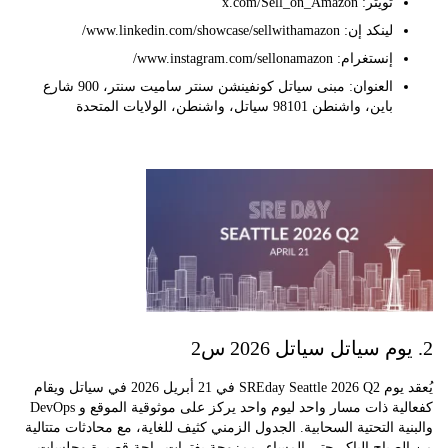
تويتر: x.com/Sell_on_Amazon
لينكد إن: www.linkedin.com/showcase/sellwithamazon/
إنستغرام: www.instagram.com/sellonamazon/
العنوان: مبنى سياتل كونفينشن سنتر ساميت سنتر، 900 شارع
باين، واشنطن 98101 سياتل، واشنطن، الولايات المتحدة
يُعقد يوم SREday Seattle 2026 Q2 في 21 أبريل 2026 في سياتل ويقام
كفعالية ذات مسار واحد ليوم واحد يركز على موثوقية الموقع و DevOps
ة التحتية السحابية. الجدول الزمني كثيف للغاية، مع محادثات متتالية
صباح الباكر حتى المساء، ممزوجة بفترات راحة قصيرة وجلسات