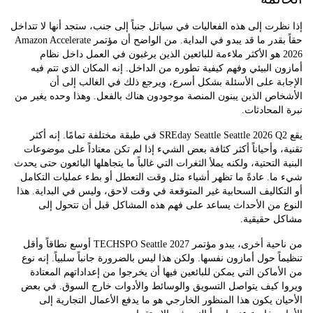
رت إلى هذه الفعاليات في سياتل جنباً إلى جنب، ستجد أنها لا تتداخل
حقاً بقدر ما قد يبدو في البداية. من الواضح أن مؤتمر Amazon Accelerate
202 هو الأكثر ملاءمة للبائعين الذين يرغبون في العمل داخل نظام
 البيئي وفهم كيفية تطوره من الداخل. إنه المكان الذي تتم فيه
ة على الأسئلة بشكل أسرع، ويرجع ذلك في الغالب إلى أن
ص الذين يبنون المنصة موجودون هناك بالفعل. وهذا وحده يغير من
لمحادثات.
يقع SREday Seattle Seattle 2026 Q2 في طبقة مختلفة تمامًا. إنه أكثر
 وأحياناً أكثر كثافة بعض الشيء إذا لم تكن معتاداً على موضوعات
 التحتية، ولكنه يملأ الثغرات التي غالباً ما يتجاهلها البائعون حتى يحدث
. عادةً ما تظهر أشياء مثل وقت التعطل أو بطء عمليات التكامل
كاليف السحابية غير المتوقعة في وقت لاحق، وليس في البداية. هذا
 من الأحداث يساعد على فهم هذه المشاكل قبل أن تتحول إلى
 حقيقية.
من ناحية أخرى، يبدو مؤتمر TECHSPO Seattle 2027 أوسع نطاقاً وأقل
ً حول أمازون نفسها. ولكن هذا ليس بالضرورة جانباً سلبياً. إنه نوع
ماكن التي يمكن للبائعين فيها أن يخرجوا من إعداداتهم المعتادة
 كيف يتواصل التسويق والوسائط والأدوات خارج السوق. في بعض
ن يكون هذا المنظور الخارجي هو ما يدفع الأعمال التجارية إلى