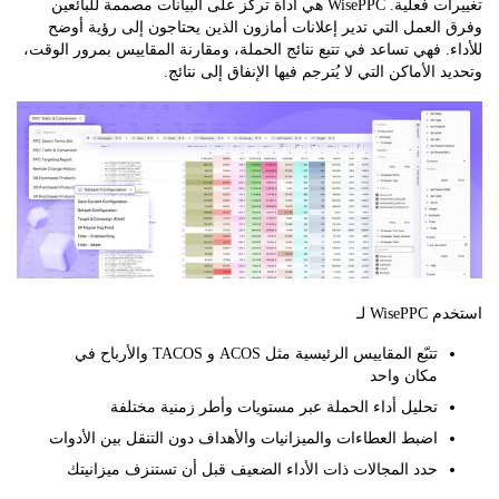
تغييرات فعلية. WisePPC هي أداة تركز على البيانات مصممة للبائعين
لعمل التي تدير إعلانات أمازون الذين يحتاجون إلى رؤية أوضح
. فهي تساعد في تتبع نتائج الحملة، ومقارنة المقاييس بمرور الوقت،
 الأماكن التي لا يُترجم فيها الإنفاق إلى نتائج.
Wi لـ
تتبّع المقاييس الرئيسية مثل ACOS و TACOS والأرباح في
مكان واحد
تحليل أداء الحملة عبر مستويات وأطر زمنية مختلفة
اضبط العطاءات والميزانيات والأهداف دون التنقل بين الأدوات
حدد المجالات ذات الأداء الضعيف قبل أن تستنزف ميزانيتك