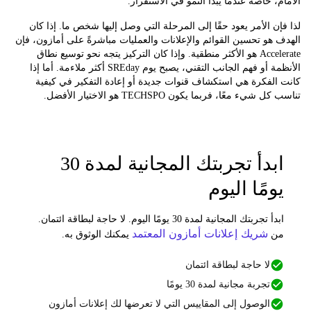
، خاصة عندما يبدأ النمو في الاستقرار.
ن الأمر يعود حقًا إلى المرحلة التي وصل إليها شخص ما. إذا كان
هو تحسين القوائم والإعلانات والعمليات مباشرةً على أمازون، فإن
Accelerate هو الأكثر منطقية. وإذا كان التركيز يتجه نحو توسيع نطاق
الأنظمة أو فهم الجانب التقني، يصبح يوم SREday أكثر ملاءمة. أما إذا
لفكرة هي استكشاف قنوات جديدة أو إعادة التفكير في كيفية
يء معًا، فربما يكون TECHSPO هو الاختيار الأفضل.
ابدأ تجربتك المجانية لمدة 30
ومًا اليوم
ابدأ تجربتك المجانية لمدة 30 يومًا اليوم. لا حاجة لبطاقة ائتمان.
شريك إعلانات أمازون المعتمد
ن
يمكنك الوثوق به.
لا حاجة لبطاقة ائتمان
تجربة مجانية لمدة 30 يومًا
الوصول إلى المقاييس التي لا تعرضها لك إعلانات أمازون