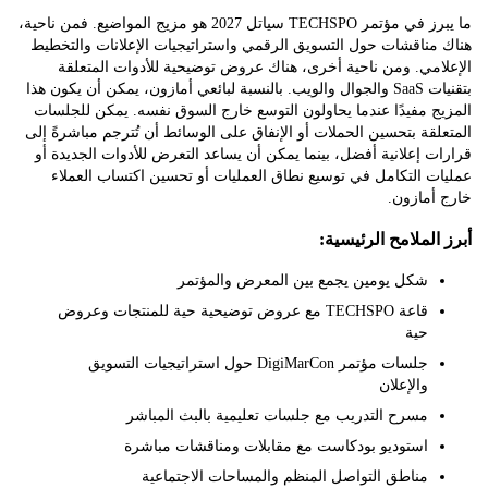
ما يبرز في مؤتمر TECHSPO سياتل 2027 هو مزيج المواضيع. فمن ناحية،
مناقشات حول التسويق الرقمي واستراتيجيات الإعلانات والتخطيط
مي. ومن ناحية أخرى، هناك عروض توضيحية للأدوات المتعلقة
بتقنيات SaaS والجوال والويب. بالنسبة لبائعي أمازون، يمكن أن يكون هذا
 مفيدًا عندما يحاولون التوسع خارج السوق نفسه. يمكن للجلسات
قة بتحسين الحملات أو الإنفاق على الوسائط أن تُترجم مباشرةً إلى
 إعلانية أفضل، بينما يمكن أن يساعد التعرض للأدوات الجديدة أو
 التكامل في توسيع نطاق العمليات أو تحسين اكتساب العملاء
أمازون.
لملامح الرئيسية:
شكل يومين يجمع بين المعرض والمؤتمر
قاعة TECHSPO مع عروض توضيحية حية للمنتجات وعروض
حية
جلسات مؤتمر DigiMarCon حول استراتيجيات التسويق
والإعلان
مسرح التدريب مع جلسات تعليمية بالبث المباشر
استوديو بودكاست مع مقابلات ومناقشات مباشرة
مناطق التواصل المنظم والمساحات الاجتماعية