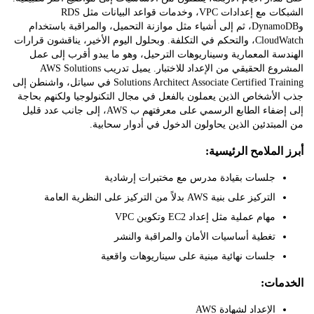
الشبكات مع إعدادات VPC، وخدمات قواعد البيانات مثل RDS
وDynamoDB، ثم إلى أشياء مثل موازنة التحميل، والمراقبة باستخدام
CloudWatch، والتحكم في التكلفة. وبحلول اليوم الأخير، يناقشون قرارات
ة المعمارية وسيناريوهات الترحيل، وهو ما يبدو أقرب إلى عمل
المشروع الحقيقي من الإعداد للاختبار. يميل تدريب AWS Solutions
Solutions Architect Associate Certified Training في سياتل، واشنطن إلى
أشخاص الذين يعملون بالفعل في مجال التكنولوجيا ولكنهم بحاجة
إلى إضفاء الطابع الرسمي على معرفتهم ب AWS، إلى جانب عدد قليل
بتدئين الذين يحاولون الدخول في أدوار سحابية.
لملامح الرئيسية:
جلسات بقيادة مدرس مع مختبرات إرشادية
التركيز على بنية AWS بدلاً من التركيز على النظرية العامة
مهام عملية مثل إعداد EC2 وتكوين VPC
تغطية أساسيات الأمان والمراقبة والنشر
جلسات نهائية مبنية على سيناريوهات واقعية
ات:
الإعداد لشهادة AWS