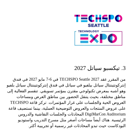
من المقرر عقد TECHSPO Seattle 2027 في 6-7 مايو 2027 في فندق
نتيننتال سياتل بيلفيو في سياتل في فندق إنتركونتيننتال سياتل بلفيو
شبه بمعرض تكنولوجي مقترن بمؤتمر تسويقي. تنقسم الفعالية إلى
 مختلفة، بحيث يتنقل الحضور بين مناطق العرض ومساحات
العروض الحية والجلسات على غرار المؤتمرات. تركز قاعة TECHSPO
روض المنتجات والعروض التوضيحية العملية، بينما تستضيف قاعة
DigiMarCon Auditorium المحادثات والجلسات النقاشية والدروس
ية. هناك أيضاً مساحات أصغر مثل مسرح التدريب واستوديو
است حيث تبدو المحادثات غير رسمية أو تجريبية أكثر.