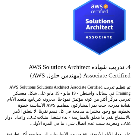
4. تدريب شهادة AWS Solutions Architect
Associate C (مهندس حلول AWS)
تم تنظيم تدريب AWS Solutions Solutions Architect Associate Certified
Training في سياتل، واشنطن - 19 مايو - 19 مايو على شكل معسكر
 مركّز أكثر من كونه مؤتمرًا نموذجيًا. يديرونه كبرنامج متعدد الأيام
بقيادة مدرب، حيث يمر المشاركون بمفاهيم AWS الأساسية خطوة
 مع وجود مختبرات مدمجة في كل قسم تقريبًا. لا يتعلق الأمر
بالاستماع بقدر ما يتعلق بالممارسة - بدء تشغيل مثيلات EC2، وإعداد أدوار
ار الأيام الأربعة، ينتقلون من الأساسيات إلى مواضيع أكثر تطبيقية.