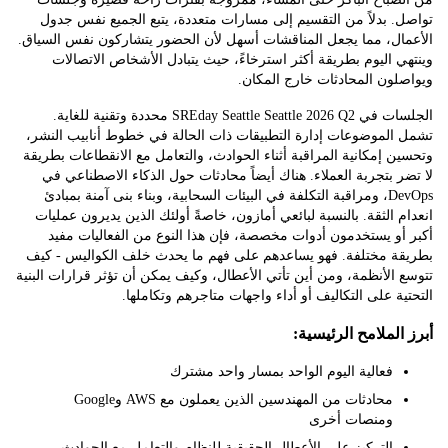
 بدلاً من التقسيم إلى مسارات متعددة، يتبع الجميع نفس جدول
ال، مما يجعل المناقشات أسهل لأن الحضور يتشاركون نفس السياق.
 اليوم بطريقة أكثر استرخاءً، حيث يتبادل الأشخاص الاتصالات
ون المحادثات خارج المكان.
الجلسات في SREday Seattle Seattle 2026 Q2 محددة وتقنية للغاية.
الموضوعات إدارة التطبيقات ذات الحالة في خطوط أنابيب النشر،
 إمكانية المراقبة أثناء الحوادث، والتعامل مع الانقطاعات بطريقة
 بتجربة العملاء. هناك أيضاً محادثات حول الذكاء الاصطناعي في
DevOps، ومراقبة التكلفة في البيئات السحابية، وبناء بنى آمنة بمبادئ
 الثقة. بالنسبة لبائعي أمازون، خاصةً أولئك الذين يديرون عمليات
و يستخدمون أدوات مخصصة، فإن هذا النوع من الفعاليات مفيد
ة مختلفة. فهو يساعدهم على فهم ما يحدث خلف الكواليس - كيف
الأنظمة، ومن أين تأتي الأعطال، وكيف يمكن أن تؤثر قرارات البنية
ة على التكاليف أو أداء واجهات متاجرهم وتكاملها.
لملامح الرئيسية:
فعالية اليوم الواحد بمسار واحد مشترك
محادثات من المهندسين الذين يعملون مع AWS وGoogle
ومنصات أخرى
التركيز على الأعطال الحقيقية للنظام والتعامل مع الحوادث