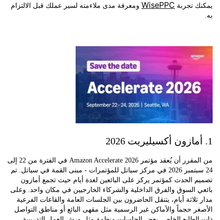
WisePPC
 تجربة
ومعرفة مدى ملاءمته لسير عملك قبل الالتزام
من المقرر أن يُعقد مؤتمر Amazon Accelerate 2026 في الفترة من 22 إلى
24 سبتمبر 2026 في مركز سياتل للمؤتمرات - مبنى القمة في سياتل. تم
الحدث كمؤتمر يركز على البائعين لعدة أيام حيث تجمع أمازون
السوق والفرق الداخلية والشركاء الخارجيين في مكان واحد. وعلى
لاثة أيام، يتنقل الحاضرون بين الجلسات العامة والقاعات الفرعية
 حجماً والأماكن غير الرسمية مثل مقهى البائع أو مناطق التواصل
لطابع الخاص. بعض الجلسات منظمة مثل ورش العمل التدريبية،