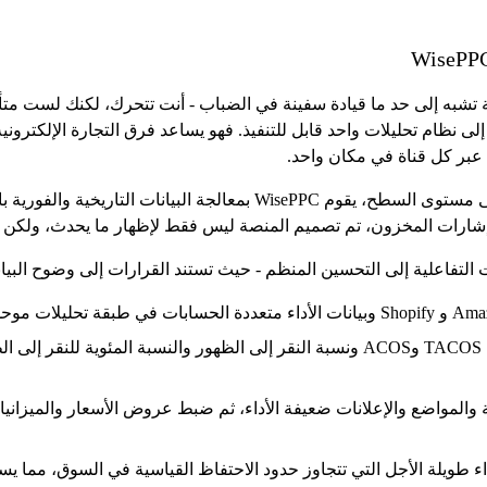
ى نظام تحليلات واحد قابل للتنفيذ. فهو يساعد فرق التجارة الإلكترونية
 - عبر كل قناة في مكان واحد.
بدلاً من الاعتماد على التقارير المتأخرة أو المقاييس على مستوى السطح، 
ح وإشارات المخزون، تم تصميم المنصة ليس فقط لإظهار ما يحدث، ولكن 
ت التفاعلية إلى التحسين المنظم - حيث تستند القرارات إلى وضوح البيان
: راقب مقاييس TACOS وACOS ونسبة النقر إلى الظهور والنسبة المئوية
ية والمواضع والإعلانات ضعيفة الأداء، ثم ضبط عروض الأسعار والميزا
داء طويلة الأجل التي تتجاوز حدود الاحتفاظ القياسية في السوق، مما 