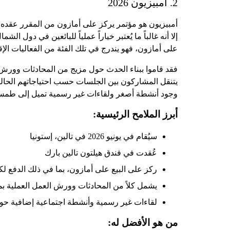
2. أمبيزيون 2026
إلا أنه غالباً ما يُعتبر خياراً عملياً للبائعين في دو
على أمازون، فهو يندرج في تلك الفئة من الفعاليات الإقل
فقد قاموا ببناء الحدث حول مزيج من المحادثات وورش ا
يتنقل المشاركون بين الجلسات حسب احتياجاتهم الحالية، س
وجود أنشطة أصغر ولقاءات غير رسمية تميل إلى طمس 
أبرز الملامح الرئيسية:
سيُقام في يونيو 2026 في تالين، إستونيا
عُقدت في فندق هيلتون تالين بارك
ركز على البيع على أمازون، بما في ذلك الدفع لكل نقرة (PPC)، وبناء العلامة التجارية، واس
يشمل كلاً من المحادثات وورش العمل العملية ب
لقاءات غير رسمية وأنشطة اجتماعية إضافية حو
من هو الأفضل له: