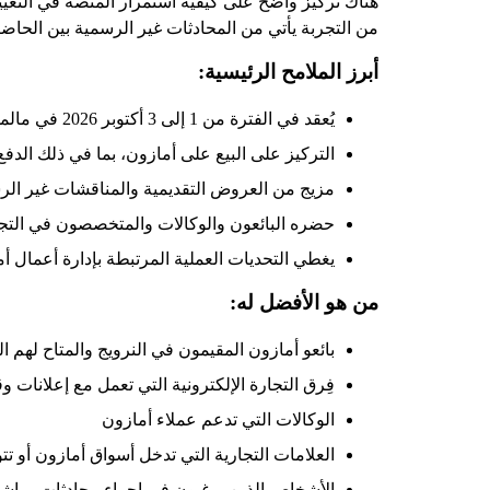
هناك تركيز واضح على كيفية استمرار المنصة في التغيير
من التجربة يأتي من المحادثات غير الرسمية بين الحاضرين
أبرز الملامح الرئيسية:
يُعقد في الفترة من 1 إلى 3 أكتوبر 2026 في مالمو، السويد
التركيز على البيع على أمازون، بما في ذلك الدفع لكل نقرة (PPC)، والقوائم، وتطو
مزيج من العروض التقديمية والمناقشات غير الر
حضره البائعون والوكالات والمتخصصون في التجار
يغطي التحديات العملية المرتبطة بإدارة أعمال أ
من هو الأفضل له:
بائعو أمازون المقيمون في النرويج والمتاح لهم 
فِرق التجارة الإلكترونية التي تعمل مع إعلانات وقوائم 
الوكالات التي تدعم عملاء أمازون
العلامات التجارية التي تدخل أسواق أمازون أو تت
الأشخاص الذين يرغبون في إجراء محادثات مباشرة