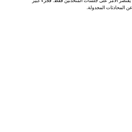
لا يقتصر الأمر على جلسات المتحدثين فقط. فجزء كبير
 عن المحادثات المجدولة.