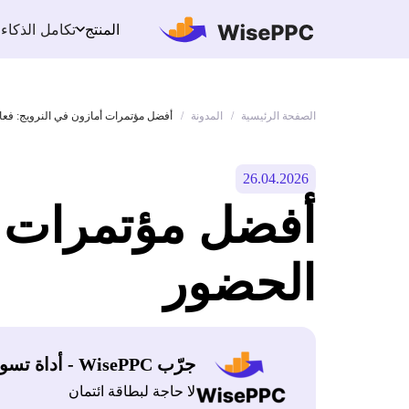
تكامل الذكاء
المنتج
الصفحة الرئيسية
المدونة
/
/
أفضل مؤتمرات أمازون في النرويج: فع
26.04.2026
أفضل مؤتمرات أ
الحضور
جرّب WisePPC - أداة تسويق أمازون
لا حاجة لبطاقة ائتمان