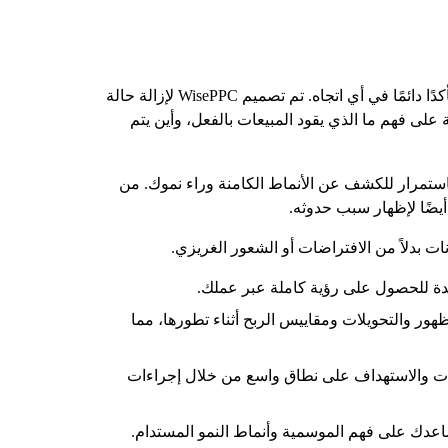
إن إدارة إعلانات أمازون أو Shopify بدون بيانات موثوقة تشبه إلى حد ما قيادة سفينة في الضباب - أنت تتحرك، لكنك لست متأكدًا دائمًا في أي اتجاه. تم تصميم WisePPC لإزالة حالة
 على فهم ما الذي يقود المبيعات بالفعل، وأين يتم
يقوم WisePPC بمعالجة البيانات التاريخية والفورية باستمرار للكشف عن الأنماط الكامنة وراء نموك. من
أيضًا لإظهار سبب حدوثه.
ات بدلاً من الافتراضات أو الشعور الغريزي.
 للنقر إلى الظهور والتحويلات ومقاييس الربح أثناء تطورها، مما
نيات والاستهداف على نطاق واسع من خلال إجراءات
يساعدك على فهم الموسمية وأنماط النمو المستدام.