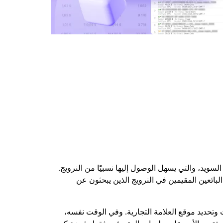
على عمليات البيع والسوق في أمازون، ويُعقد في الفترة من 1 إلى 3 أكتوبر 2026 في مالمو، السويد، والتي يسهل الوصول إليها نسبيًا من النرويج.
لبائعين المقيمين في النرويج الذين يبحثون عن
وتحديد موقع العلامة التجارية. وفي الوقت نفسه،