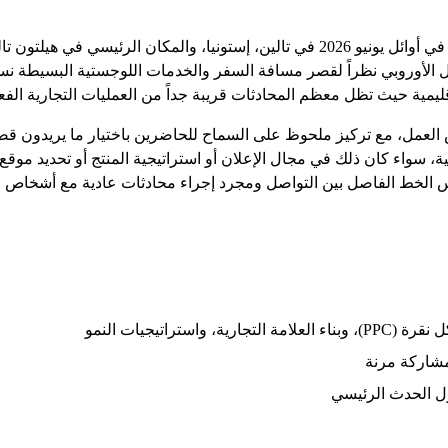
أمبيزيون هو مؤتمر يركز على أمازون من المقرر عقده في أوائل يونيو 2026 في تالين، إس
ل الشمال الأوروبي نظراً لقصر مسافة السفر والخدمات اللوجستية البسيطة ن
يمية حيث تظل معظم المحادثات قريبة جداً من العمليات التجارية الفعلية 
لعمل، مع تركيز ملحوظ على السماح للحاضرين باختيار ما يريدون قضاء 
واء كان ذلك في مجال الإعلان أو استراتيجية المنتج أو تحديد موقع العلا
الخط الفاصل بين التواصل ومجرد إجراء محادثات عادية مع أشخاص 
تراتيجيات النمو
مشاركة مرنة
ل الحدث الرئيسي