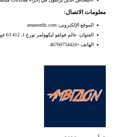
معلومات الاتصال:
الموقع الإلكتروني: amanordic.com
العنوان: عالم فولفو ليكهولمز تورغ 1، 412 63 غوتنبرغ، السويد
الهاتف +46760754424