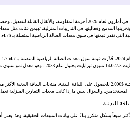
 وتخزينها المدمج وفعاليتها في التدريبات المنزلية. تهيمن فئات مثل م
 في سوق معدات الصالة الرياضية المتصلة بـ $2,754.7 مليون (حوالي $2.75 مليار) في عام 2024.
ولكن إليك الأمر: معظم الناس لا يحتاجون إلى دراجة ذكية $2,000 للحصول على اللياقة البدنية. منتج
لمستخدمين. والسؤال ليس ما إذا كانت معدات التمارين المنزلية تعمل أم
اقة البدنية
أكثر مبيعاً بشكل متكرر بناءً على بيانات المبيعات الحقيقية. وهذا يعني 