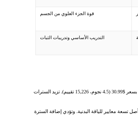
قوة الجزء العلوي من الجسم
التدريب الأساسي وتدريبات الثبات
الأكثر مبيعاً بشكل مدهش: السترات الواقية من الرصاص. تتفاوت الأسعار؛ تظهر سترة ZELUS المرجحة في أكثر الكتب مبيعاً بسعر $30.99 (4.5 نجوم، 15,226 تقييم). تزيد السترات
تسعة معايير للياقة البدنية. وتؤدي إضافة السترة