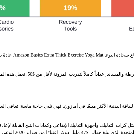
لكنها ليست مجرد حصائر. حيث تُنشئ كتل ا
 الرغوة باستمرار قائمة أفضل 10 منتجات للياقة البدنية الأكثر مبيعًا في أمازون. فهي تلبي حاجة
حتل كرات التدليك، وأجهزة التدليك الإيقاعي وكمادات الثلج القابلة لإع
2 الوعي المتزايد بأن التعافي مهم بقدر أهمية التدريب.