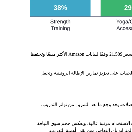
تمثل حصائر اليوغا واحدة من أكثر بائعي أمازون ثباتًا. تباع سجادة اليوغا Amazon Basics Extra Thick Exercise Yoga Mat عادةً بسعر $21.58 وفقًا لبيانات Amazon الأكثر مبيعًا وتحتفظ
ليوغا والأشرطة والمساند إعداداً كاملاً لتدريب المرونة لأقل من $50. تعمل هذه الملحقات على تعزيز تمارين الإطالة الروتينية وتجعل
 ماسة: تعافي العضلات. يحد وجع ما بعد التمرين من تواتر التدريب،
ادة الاستخدام مرتبة عالية. ويعكس حجم سوق اللياقة