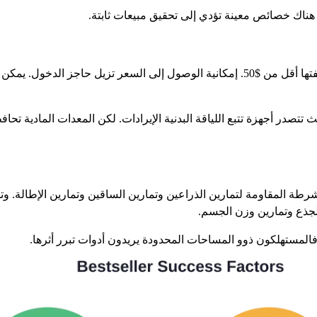
ً. هناك خصائص معينة تؤدي إلى تحقيق مبيعات ثابتة.
معظم أجهزة اللياقة البدنية الأكثر مبيعًا في أمازون تكلفتها أقل من $50. إمكانية الوصول
ق الصحة الرقمية المليارات في عام 2024، حيث تتصدر أجهزة تتبع اللياقة البدنية الإيرادات. لكن 
شرطة المقاومة لتمارين الذراعين وتمارين الساقين وتمارين الإطالة. وتد
 الجذع وتمارين وزن الجسم.
ً. فالمستهلكون ذوو المساحات المحدودة يريدون أدوات تبرر أثرها.