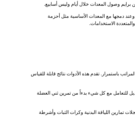
ن برايم وصول المعدات خلال أيام وليس أسابيع.
كرته هارفارد هيلث، وجدت الأبحاث أن 10 أسابيع من تمارين وزن الجسم قد حسّنت من القدرة الهوائية بمقدار 33%. وعند دمجها مع المعدات الأساسية مثل أحزمة
والمتعددة الاستخدامات.
مراتب باستمرار. تقدم هذه الأدوات نتائج قابلة للقياس
ديل للتعامل مع كل شيء بدءاً من تمرين ثني العضلة
ات تمارين اللياقة البدنية وكرات الثبات وأشرطة