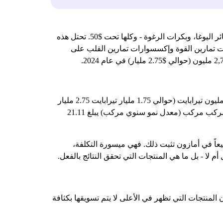
تشمل منتجات اللياقة البدنية الأكثر مبيعًا في أمازون لعام 2026 أحزمة المقاومة، والأثقال القابلة للتعديل، وحصائر اليوغا، وبكرات الرغوة - وكلها تحت $50. تحتل هذه
عدات تمارين القوة وإكسسوارات تمارين القلب على
لقد انتعش سوق اللياقة البدنية المنزلية. فاعتبارًا من عام 2024، قُدِّرت قيمة سوق معدات الصالة الرياضية المتصلة بـ 1.754.7 مليون تيرابايت (حوالي 1.75 مليار تيرابايت 2.75 مليار
تيرابايت) ومن المتوقع أن تصل إلى 1.027.3 مليون تيرابايت 14.027.3 مليون تيرابايت بحلول عام 2033 - وهو معدل نمو سنوي مركب مركب (معدل نمو سنوي مركب) يبلغ 21.11
ات اللياقة البدنية الأكثر مبيعاً في أمازون تثبت ذلك. فهي ميسورة التكلفة،
 لا - بل ما هي المنتجات التي تحقق النتائج بالفعل.
أن المنتجات التي تظهر في الأعلى لا يتم تسويقها بكثافة