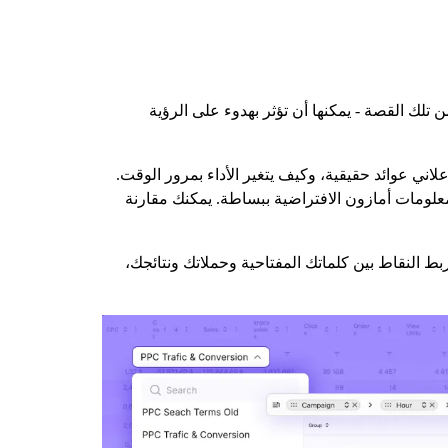
من تلك القصة - يمكنها أن تؤثر بهدوء على الرؤية
لاني عوائد حقيقية، وكيف يتغير الأداء بمرور الوقت.
 معلومات أمازون الافتراضية ببساطة. يمكنك مقارنة
احية الخلفية بشكل أفضل عندما تكون جزءًا من استراتيجية أكبر، وهنا يأتي دورنا. يساعدك WisePPC على ربط النقاط بين كلماتك المفتاحية وحملاتك ونتائجك،