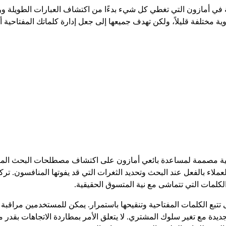
ة في أمازون التي تغطي كل شيء بدءًا من اكتشاف العبارات الطويلة 
ية مختلفة قليلاً، ولكن تهدف جميعها إلى جعل إدارة كلماتك المفتاحية أك
مات المفتاحية مصممة لمساعدة بائعي أمازون على اكتشاف مصطلحات البحث المرئ
ملاء بالفعل عند البحث وتحديد الثغرات التي قد يفوتها المنافسون. تر
 الكلمات التي تتماشى مع نية المتسوق الحقيقية.
فة إلى مجرد إنشاء القوائم، يشجع SellerApp على تتبع الكلمات المفتاحية وتنقيحها باستمرار. يمك
يدة مع تغير سلوك المشتري. لا يتعلق الأمر بمطاردة الاتجاهات بقدر 