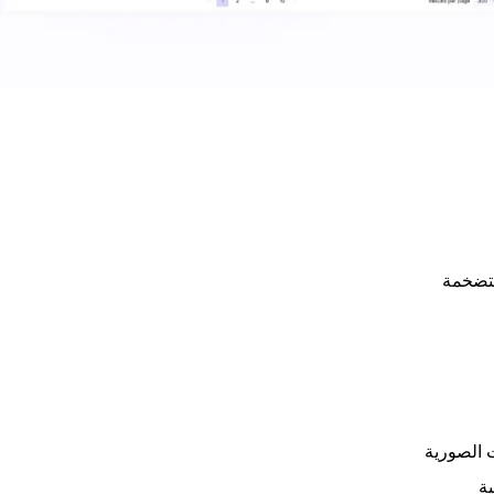
متضخمة
ت الصورية
ية