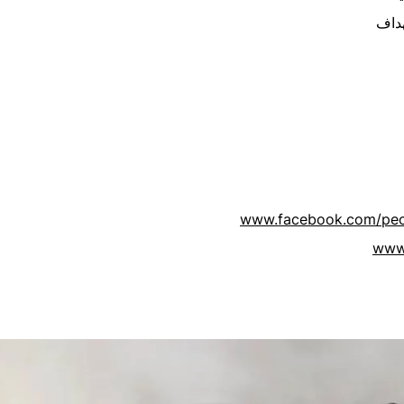
هداف
www.facebook.com/peo
www