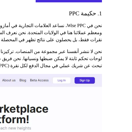
1. حكيمة PPC
نحن في Wise PPC، نساعد العلامات التجا
ومعظم عملائنا هنا في الولايات المتحدة. نحن نعرف الس
نقرات فقط، بل يحصلون على نتائج تظهر في المحصلة الن
نحن لا ننشر أنفسنا عبر مجموعة من المنصات. تركيزنا ين
لوحات تحكم ثابتة لا يمكن ضبطها ونسيانها. نحن فريق
تبحث عن شريك عملي في مجال الدفع لكل نقرة (PPC) يتعامل مع عملك كما لو كان عملك هو عمله، فهذا هو أسلوب عملنا.