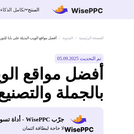
تكامل الذكاء
المنتج
الصفحة الرئيسية
المدونة
/
/
أفضل مواقع الويب البديلة على بابا للتوري
تم التحديث 05.09.2025
أفضل مواقع الويب
بالجملة والتصنيع
جرّب WisePPC - أداة تسويق أمازون
لا حاجة لبطاقة ائتمان