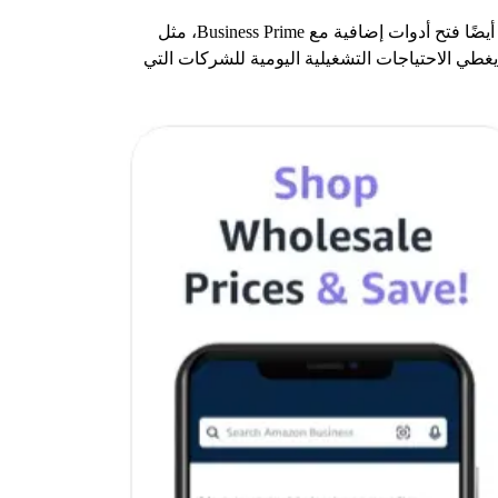
يعمل بشكل جيد للشراء بالجملة، وعمليات التسليم المجدولة، وإعداد قواعد الطلبات القائمة على الامتثال. يمكن للمستخدمين أيضًا فتح أدوات إضافية مع Business Prime، مثل
ن يغطي الاحتياجات التشغيلية اليومية للشركات التي