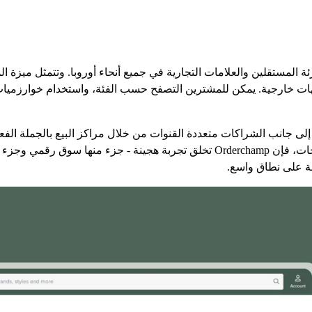
ار التجزئة المستقلين والعلامات التجارية في جميع أنحاء أوروبا. وتتمثل مي
 لجهات خارجية. يمكن للمشترين التصفح حسب الفئة، واستخدام خوارزمي
إلى جانب الشراكات متعددة القنوات من خلال مراكز البيع بالجملة الفعلي
بين الاكتشاف عبر الإنترنت والاستكشاف العملي للمنتجات، فإن Orderchamp تخلق تج
لة على نطاق واسع.