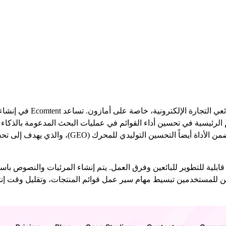
فهي تقدم منصة مصممة لأتمتة 
وCOSMO وChatGPT Search وGoogle Gemini. كما تتضمن ا
بلية للتطوير للبائعين وفرق العمل. يتم إنشاء المرئيات والنصوص باس
ن للمستخدمين تبسيط مهام سير عمل قوائم المنتجات، وتقليل وقت إنتا