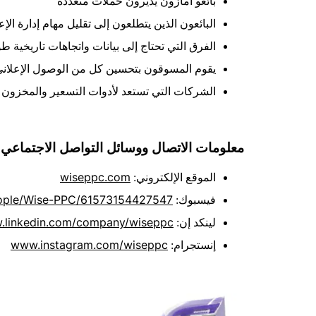
بائعو أمازون يديرون حملات متعددة
البائعون الذين يتطلعون إلى تقليل مهام إدارة الإع
الفرق التي تحتاج إلى بيانات واتجاهات تاريخية طو
يقوم المسوقون بتحسين كل من الوصول الإعلان
الشركات التي تستعد لأدوات التسعير والمخزون ا
معلومات الاتصال ووسائل التواصل الاجتماعي:
wiseppc.com
الموقع الإلكتروني:
ple/Wise-PPC/61573154427547
فيسبوك:
.linkedin.com/company/wiseppc
لينكد إن:
www.instagram.com/wiseppc
إنستجرام: