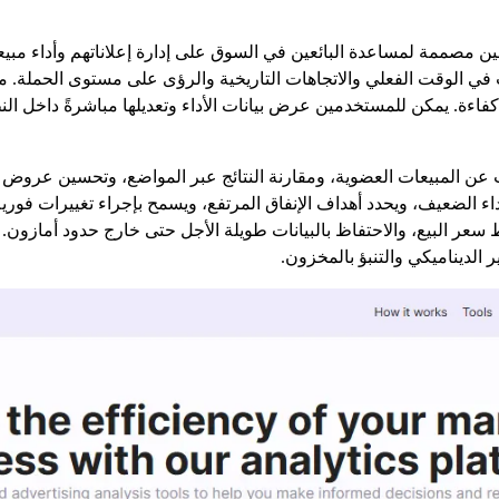
Wis منصة تحليلات وتحسين مصممة لمساعدة البائعين في السوق على إدارة إعلاناتهم وأد
ت في الوقت الفعلي والاتجاهات التاريخية والرؤى على مستوى الحملة. م
ثر كفاءة. يمكن للمستخدمين عرض بيانات الأداء وتعديلها مباشرةً داخل 
ات عن المبيعات العضوية، ومقارنة النتائج عبر المواضع، وتحسين عروض 
اء الضعيف، ويحدد أهداف الإنفاق المرتفع، ويسمح بإجراء تغييرات فو
عر البيع، والاحتفاظ بالبيانات طويلة الأجل حتى خارج حدود أمازون. ا
 الديناميكي والتنبؤ بالمخزون.