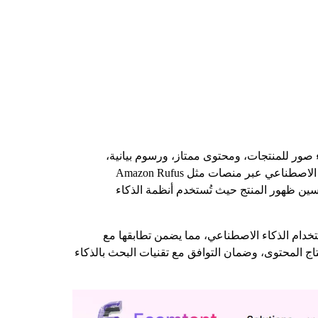
إنشاء محتوى المنتج لبائعي التجارة الإلكترونية، خاصة على أمازون. تساعد Ecomtent في إنشاء صور للمنتجات، ومحتوى ممتاز، ورسوم بيانية،
وأوصاف محسنة للمنتجات. ويتمثل أحد محاور تركيزهم الرئيسية في تحسين أداء القوائم في عمليات البحث المدعومة بالذكاء الاصطناعي عبر منصات مثل Amazon Rufus
لأداة أيضاً التحسين التوليدي للمحرك (GEO)، والذي يهدف إلى تحسين ظهور المنتج حيث تُستخدم أنظمة الذكاء
تخدام الذكاء الاصطناعي، مما يضمن تطابقها مع
ج المحتوى، وضمان التوافق مع تقنيات البحث بالذكاء